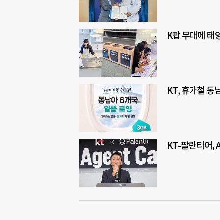
K팝 무대에 태
KT, 휴가철 
KT-팔란티어, 