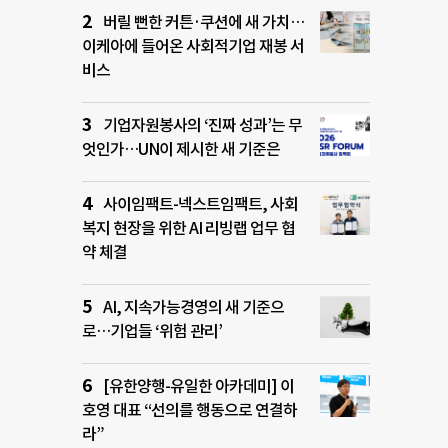
버릴 뻔한 커튼·쿠션에 새 가치…
이케아에 들어온 사회적기업 재봉 서
비스
기업자원봉사의 ‘진짜 성과’는 무
엇인가…UN이 제시한 새 기준은
사이임팩트-넥스트임팩트, 사회
복지 현장을 위한 AI 리빙랩 업무 협
약 체결
AI, 지속가능경영의 새 기준으
로…기업들 ‘위험 관리’
[유한양행-유일한 아카데미] 이
호영 대표 “선의를 행동으로 연결하
라”