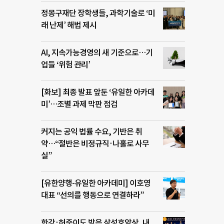
정몽구재단 장학생들, 과학기술로 ‘미
래 난제’ 해법 제시
AI, 지속가능경영의 새 기준으로…기
업들 ‘위험 관리’
[화보] 최종 발표 앞둔 ‘유일한 아카데
미’…조별 과제 막판 점검
커지는 공익 법률 수요, 기반은 취
약…“절반은 비정규직·나홀로 사무
실”
[유한양행-유일한 아카데미] 이호영
대표 “선의를 행동으로 연결하라”
한강·허준이도 받은 삼성호암상, 내