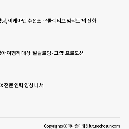
양광, 이케아엔 수선소…‘콜렉티브 임팩트’의 진화
동남아 여행객 대상 ‘알뜰로밍·그랩’ 프로모션
AX 전문 인력 양성 나서
Copyrights ⓒ 더나은미래 & futurechosun.com