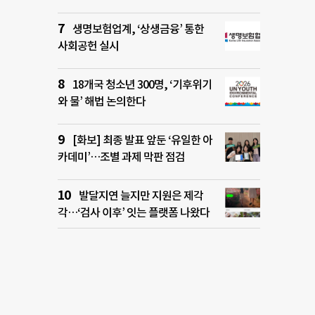
생명보험업계, ‘상생금융’ 통한
사회공헌 실시
18개국 청소년 300명, ‘기후위기
와 물’ 해법 논의한다
[화보] 최종 발표 앞둔 ‘유일한 아
카데미’…조별 과제 막판 점검
발달지연 늘지만 지원은 제각
각…‘검사 이후’ 잇는 플랫폼 나왔다