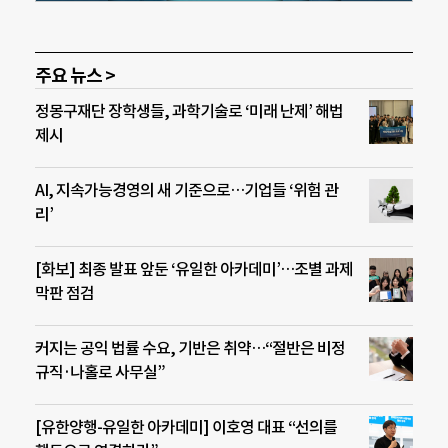
주요 뉴스 >
정몽구재단 장학생들, 과학기술로 ‘미래 난제’ 해법
제시
AI, 지속가능경영의 새 기준으로…기업들 ‘위험 관
리’
[화보] 최종 발표 앞둔 ‘유일한 아카데미’…조별 과제
막판 점검
커지는 공익 법률 수요, 기반은 취약…“절반은 비정
규직·나홀로 사무실”
[유한양행-유일한 아카데미] 이호영 대표 “선의를