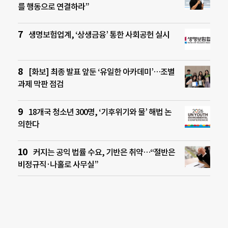
를 행동으로 연결하라”
생명보험업계, ‘상생금융’ 통한 사회공헌 실시
[화보] 최종 발표 앞둔 ‘유일한 아카데미’…조별
과제 막판 점검
18개국 청소년 300명, ‘기후위기와 물’ 해법 논
의한다
커지는 공익 법률 수요, 기반은 취약…“절반은
비정규직·나홀로 사무실”