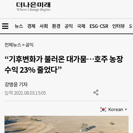
뉴스
경제
사회
환경
공익
국제
ESG·CSR
인터뷰
오
전체뉴스
>
공익
“기후변화가 불러온 대가뭄…호주 농장
수익 23% 줄었다”
강명윤 기자
입력 2021.08.03.
15:05
Korean
▼