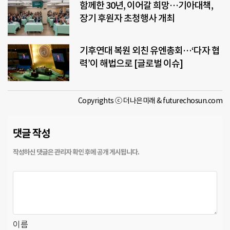
함께한 30년, 이어갈 희망…기아대책,
장기 후원자 초청행사 개최
기후연대 복원 외친 유엔총회…‘다자 협
력’이 해법으로 [글로벌 이슈]
Copyrights ⓒ 더나은미래 & futurechosun.com
댓글 작성
이름