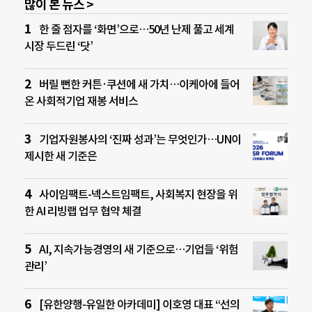
많이 본 뉴스 >
한 줄 점자를 ‘화면’으로…50년 난제 풀고 세계
시장 두드린 ‘닷’
버릴 뻔한 커튼·쿠션에 새 가치…이케아에 들어
온 사회적기업 재봉 서비스
기업자원봉사의 ‘진짜 성과’는 무엇인가…UN이
제시한 새 기준은
사이임팩트-넥스트임팩트, 사회복지 현장을 위
한 AI 리빙랩 업무 협약 체결
AI, 지속가능경영의 새 기준으로…기업들 ‘위험
관리’
[유한양행-유일한 아카데미] 이호영 대표 “선의