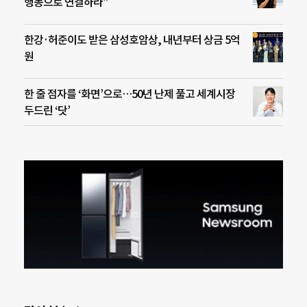
행동으로 연결하라”
한강·허준이도 받은 삼성호암상, 내년부터 상금 5억
원
한 줄 점자를 ‘화면’으로…50년 난제 풀고 세계시장
두드린 ‘닷’