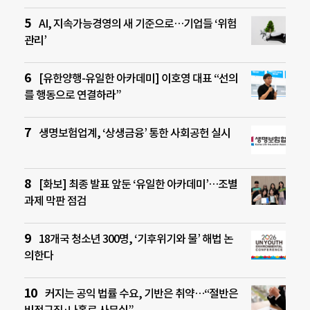
AI, 지속가능경영의 새 기준으로…기업들 ‘위험
관리’
[유한양행-유일한 아카데미] 이호영 대표 “선의
를 행동으로 연결하라”
생명보험업계, ‘상생금융’ 통한 사회공헌 실시
[화보] 최종 발표 앞둔 ‘유일한 아카데미’…조별
과제 막판 점검
18개국 청소년 300명, ‘기후위기와 물’ 해법 논
의한다
커지는 공익 법률 수요, 기반은 취약…“절반은
비정규직·나홀로 사무실”