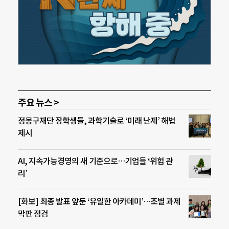
주요 뉴스 >
정몽구재단 장학생들, 과학기술로 ‘미래 난제’ 해법
제시
AI, 지속가능경영의 새 기준으로…기업들 ‘위험 관
리’
[화보] 최종 발표 앞둔 ‘유일한 아카데미’…조별 과제
막판 점검