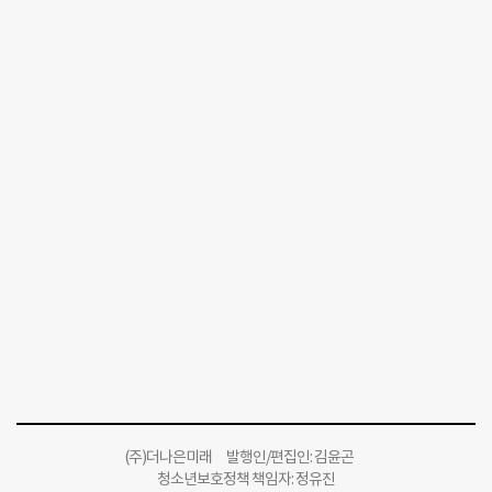
(주)더나은미래 발행인/편집인: 김윤곤
청소년보호정책 책임자: 정유진