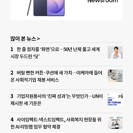
많이 본 뉴스 >
한 줄 점자를 ‘화면’으로…50년 난제 풀고 세계
시장 두드린 ‘닷’
버릴 뻔한 커튼·쿠션에 새 가치…이케아에 들어
온 사회적기업 재봉 서비스
기업자원봉사의 ‘진짜 성과’는 무엇인가…UN이
제시한 새 기준은
사이임팩트-넥스트임팩트, 사회복지 현장을 위
한 AI 리빙랩 업무 협약 체결