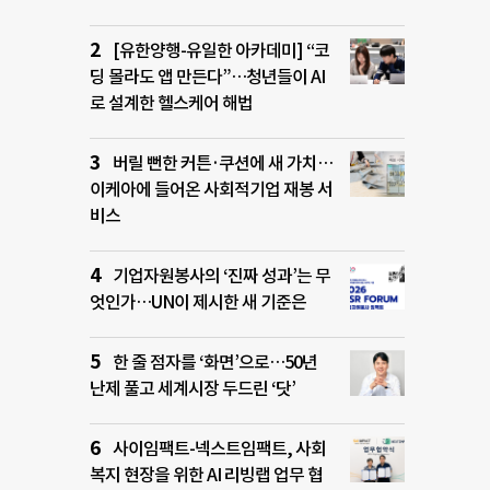
[유한양행-유일한 아카데미] “코
딩 몰라도 앱 만든다”…청년들이 AI
로 설계한 헬스케어 해법
버릴 뻔한 커튼·쿠션에 새 가치…
이케아에 들어온 사회적기업 재봉 서
비스
기업자원봉사의 ‘진짜 성과’는 무
엇인가…UN이 제시한 새 기준은
한 줄 점자를 ‘화면’으로…50년
난제 풀고 세계시장 두드린 ‘닷’
사이임팩트-넥스트임팩트, 사회
복지 현장을 위한 AI 리빙랩 업무 협