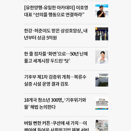
[유한양행-유일한 아카데미] 이호영
대표 “선의를 행동으로 연결하라”
한강·허준이도 받은 삼성호암상, 내
년부터 상금 5억원
한 줄 점자를 ‘화면’으로…50년 난제
풀고 세계시장 두드린 ‘닷’
기후부 제1차 검증위 개최…복류수
실증 시설 운영 결과 검토
18개국 청소년 300명, ‘기후위기와
물’ 해법 논의한다
버릴 뻔한 커튼·쿠션에 새 가치…이
케아에 들어온 사회적기업 재봉 서비