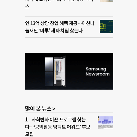
스
연 13억 상당 창업 혜택 제공…아산나
눔재단 ‘마루’ 새 배치팀 찾는다
많이 본 뉴스 >
사회변화 이끈 프로그램 찾는
다…‘공익활동 임팩트 어워드’ 후보
모집