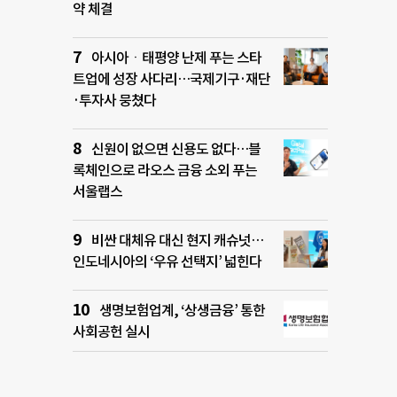
약 체결
아시아ㆍ태평양 난제 푸는 스타
트업에 성장 사다리…국제기구·재단
·투자사 뭉쳤다
신원이 없으면 신용도 없다…블
록체인으로 라오스 금융 소외 푸는
서울랩스
비싼 대체유 대신 현지 캐슈넛…
인도네시아의 ‘우유 선택지’ 넓힌다
생명보험업계, ‘상생금융’ 통한
사회공헌 실시