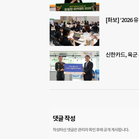
[화보] ‘202
신한카드, 육군
댓글 작성