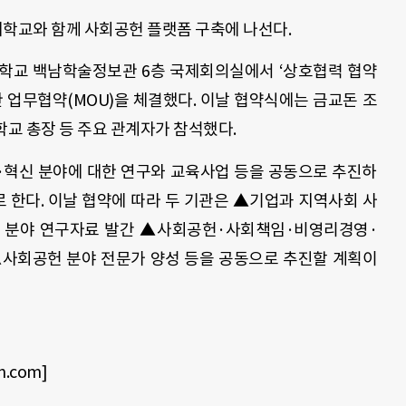
학교와 함께 사회공헌 플랫폼 구축에 나선다
.
대학교 백남학술정보관
6
층 국제회의실에서
‘
상호협력 협약
한 업무협약
(MOU)
을 체결했다
.
이날 협약식에는 금교돈 조
교 총장 등 주요 관계자가 참석했다
.
·혁신 분야에 대한 연구와 교육사업 등을 공동으로 추진하
로 한다
. 이날
협약에 따라 두 기관은
▲
기업과 지역사회 사
 분야 연구자료 발간
▲
사회공헌·사회책임·비영리경영·
▲
사회공헌 분야 전문가 양성 등을 공동으로 추진할 계획이
n.com]