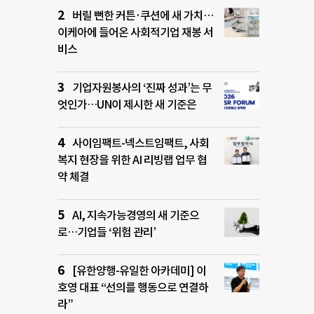
버릴 뻔한 커튼·쿠션에 새 가치…
이케아에 들어온 사회적기업 재봉 서
비스
기업자원봉사의 ‘진짜 성과’는 무
엇인가…UN이 제시한 새 기준은
사이임팩트-넥스트임팩트, 사회
복지 현장을 위한 AI 리빙랩 업무 협
약 체결
AI, 지속가능경영의 새 기준으
로…기업들 ‘위험 관리’
[유한양행-유일한 아카데미] 이
호영 대표 “선의를 행동으로 연결하
라”