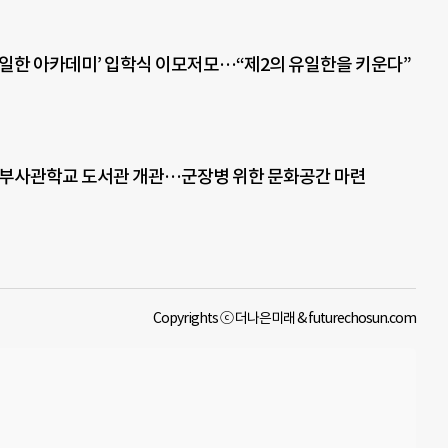
6 유일한 아카데미’ 입학식 이모저모…“제2의 유일한을 키운다”
 부사관학교 도서관 개관…군장병 위한 문화공간 마련
Copyrights ⓒ 더나은미래 & futurechosun.com