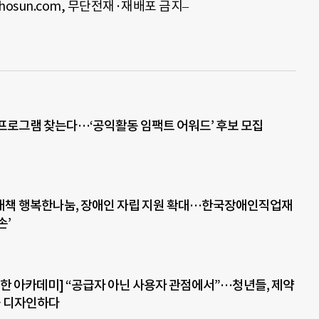
chosun.com,
무단전재
·
재배포 금지
–
프로그램 찾는다…‘공익활동 임팩트 어워드’ 후보 모집
대책 행복한나눔, 장애인 자립 지원 확대…한국장애인직업재
손’
한 아카데미] “공급자 아닌 사용자 관점에서”…청년들, 제약
을 디자인하다