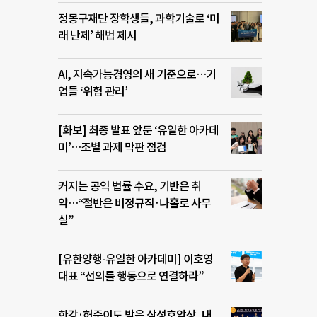
정몽구재단 장학생들, 과학기술로 ‘미
래 난제’ 해법 제시
AI, 지속가능경영의 새 기준으로…기
업들 ‘위험 관리’
[화보] 최종 발표 앞둔 ‘유일한 아카데
미’…조별 과제 막판 점검
커지는 공익 법률 수요, 기반은 취
약…“절반은 비정규직·나홀로 사무
실”
[유한양행-유일한 아카데미] 이호영
대표 “선의를 행동으로 연결하라”
한강·허준이도 받은 삼성호암상, 내