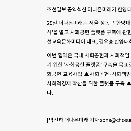
조선일보 공익섹션 더나은미래가 한양대
29
일 더나은미래는 서울 성동구 한양
식
’
을 열고 사회공헌 플랫폼 구축에 관
선교육문화미디어 대표
,
김우승 한양대학
이번 협약은 국내 사회공헌과 사회책임
기 위한
‘
사회공헌 플랫폼
’
구축을 목표
회공헌 교육사업
▲
사회공헌·사회책임
사회적경제 확산을 위한 플랫폼 구축
다
.
[박선하 더나은미래 기자
sona@chosu