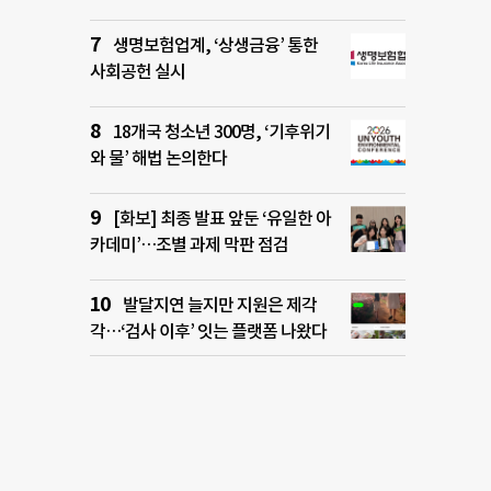
생명보험업계, ‘상생금융’ 통한
사회공헌 실시
18개국 청소년 300명, ‘기후위기
와 물’ 해법 논의한다
[화보] 최종 발표 앞둔 ‘유일한 아
카데미’…조별 과제 막판 점검
발달지연 늘지만 지원은 제각
각…‘검사 이후’ 잇는 플랫폼 나왔다