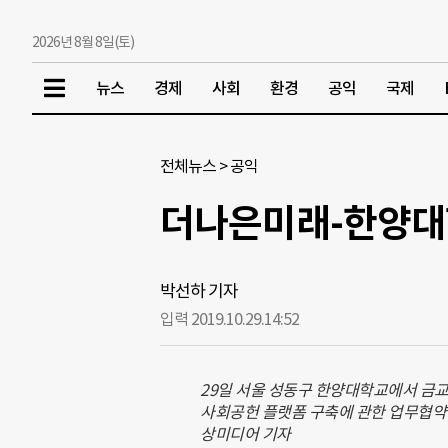
2026년 8월 8일(토)
뉴스
경제
사회
환경
공익
국제
전체뉴스
>
공익
더나은미래-한양대학
박선하 기자
입력 2019.10.29.
14:52
29일 서울 성동구 한양대학교에서 금
사회공헌 플랫폼 구축에 관한 업무협약(
상미디어 기자