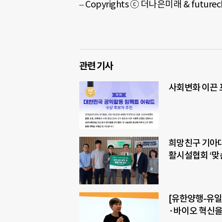
– Copyrights ⓒ
더나은미래
& future
관련 기사
사회변화 이끈 
희망친구 기아
활시설협회 ‘맞
[유한양행-유일
·바이오 혁신