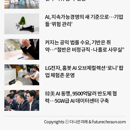
AI, 지속가능경영의 새 기준으로…기업
들 ‘위험 관리’
커지는 공익 법률 수요, 기반은 취
약…“절반은 비정규직·나홀로 사무실”
LG전자, 홈봇 AI 오브제컬렉션 ‘로니’ 팝
업 체험존 운영
韓美 AI 동맹, 9500억달러 반도체 협
력…5GW급 AI 데이터센터 구축
Copyrights ⓒ 더나은미래 & futurechosun.com