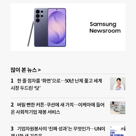
많이 본 뉴스 >
한 줄 점자를 ‘화면’으로…50년 난제 풀고 세계
시장 두드린 ‘닷’
버릴 뻔한 커튼·쿠션에 새 가치…이케아에 들어
온 사회적기업 재봉 서비스
기업자원봉사의 ‘진짜 성과’는 무엇인가…UN이