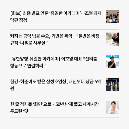
[화보] 최종 발표 앞둔 ‘유일한 아카데미’…조별 과제
막판 점검
커지는 공익 법률 수요, 기반은 취약…“절반은 비정
규직·나홀로 사무실”
[유한양행-유일한 아카데미] 이호영 대표 “선의를
행동으로 연결하라”
한강·허준이도 받은 삼성호암상, 내년부터 상금 5억
원
한 줄 점자를 ‘화면’으로…50년 난제 풀고 세계시장
두드린 ‘닷’