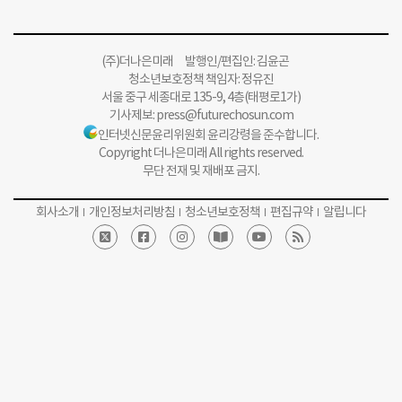
(주)더나은미래 발행인/편집인: 김윤곤
청소년보호정책 책임자: 정유진
서울 중구 세종대로 135-9, 4층(태평로1가)
기사제보:
press@futurechosun.com
인터넷신문윤리위원회 윤리강령을 준수합니다.
Copyright 더나은미래 All rights reserved.
무단 전재 및 재배포 금지.
회사소개
개인정보처리방침
청소년보호정책
편집규약
알립니다