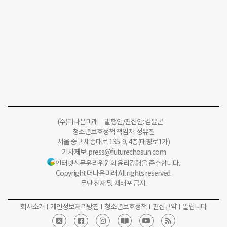
(주)더나은미래 발행인/편집인: 김윤곤
청소년보호정책 책임자: 정유진
서울 중구 세종대로 135-9, 4층(태평로1가)
기사제보:
press@futurechosun.com
인터넷신문윤리위원회 윤리강령을 준수합니다.
Copyright 더나은미래 All rights reserved.
무단 전재 및 재배포 금지.
회사소개
개인정보처리방침
청소년보호정책
편집규약
알립니다