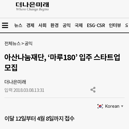
뉴스
경제
사회
환경
공익
국제
ESG·CSR
인터뷰
오
전체뉴스
>
공익
아산나눔재단, ‘마루180’ 입주 스타트업
모집
더나은미래
입력 2018.03.08.
13:31
Korean
▼
이달 12일부터 4월 8일까지 접수