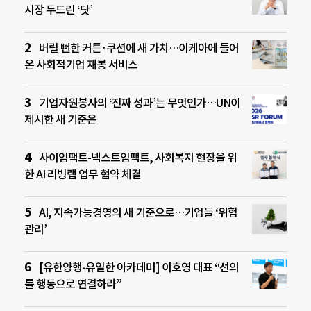
시장 두드린 ‘닷’
버릴 뻔한 커튼·쿠션에 새 가치…이케아에 들어
온 사회적기업 재봉 서비스
기업자원봉사의 ‘진짜 성과’는 무엇인가…UN이
제시한 새 기준은
사이임팩트-넥스트임팩트, 사회복지 현장을 위
한 AI 리빙랩 업무 협약 체결
AI, 지속가능경영의 새 기준으로…기업들 ‘위험
관리’
[유한양행-유일한 아카데미] 이호영 대표 “선의
를 행동으로 연결하라”