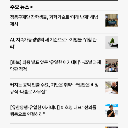
주요 뉴스 >
정몽구재단 장학생들, 과학기술로 ‘미래 난제’ 해법
제시
AI, 지속가능경영의 새 기준으로…기업들 ‘위험 관
리’
[화보] 최종 발표 앞둔 ‘유일한 아카데미’…조별 과제
막판 점검
커지는 공익 법률 수요, 기반은 취약…“절반은 비정
규직·나홀로 사무실”
[유한양행-유일한 아카데미] 이호영 대표 “선의를
행동으로 연결하라”