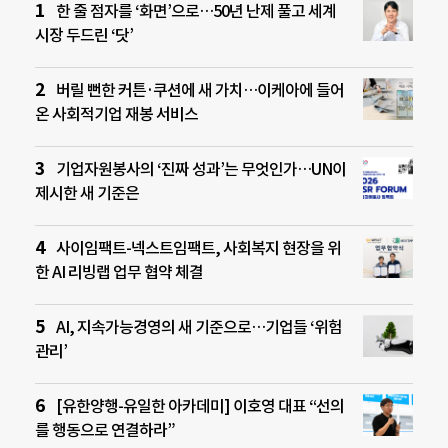
한 줄 점자를 ‘화면’으로…50년 난제 풀고 세계
시장 두드린 ‘닷’
버릴 뻔한 커튼·쿠션에 새 가치…이케아에 들어
온 사회적기업 재봉 서비스
기업자원봉사의 ‘진짜 성과’는 무엇인가…UN이
제시한 새 기준은
사이임팩트-넥스트임팩트, 사회복지 현장을 위
한 AI 리빙랩 업무 협약 체결
AI, 지속가능경영의 새 기준으로…기업들 ‘위험
관리’
[유한양행-유일한 아카데미] 이호영 대표 “선의
를 행동으로 연결하라”