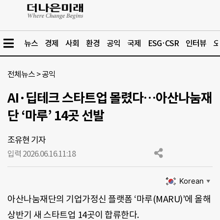
뉴스
경제
사회
환경
공익
국제
ESG·CSR
인터뷰
오
전체뉴스
>
공익
AI·딥테크 스타트업 몰렸다…아산나눔재
단 ‘마루’ 14곳 선발
조유현 기자
입력 2026.06.16.
11:18
Korean
▼
아산나눔재단의 기업가정신 플랫폼 ‘마루(MARU)’에 올해
상반기 새 스타트업 14곳이 합류한다.