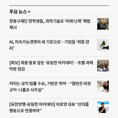
주요 뉴스 >
정몽구재단 장학생들, 과학기술로 ‘미래 난제’ 해법
제시
AI, 지속가능경영의 새 기준으로…기업들 ‘위험 관
리’
[화보] 최종 발표 앞둔 ‘유일한 아카데미’…조별 과제
막판 점검
커지는 공익 법률 수요, 기반은 취약…“절반은 비정
규직·나홀로 사무실”
[유한양행-유일한 아카데미] 이호영 대표 “선의를
행동으로 연결하라”