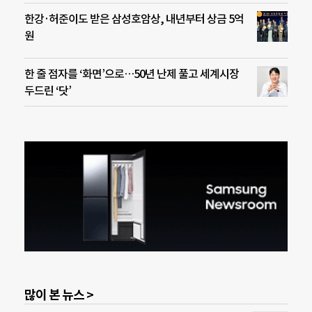
한강·허준이도 받은 삼성호암상, 내년부터 상금 5억
원
한 줄 점자를 ‘화면’으로…50년 난제 풀고 세계시장
두드린 ‘닷’
많이 본 뉴스 >