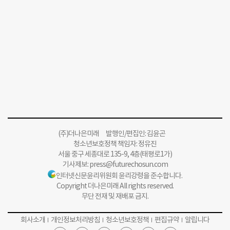
(주)더나은미래 발행인/편집인: 김윤곤
청소년보호정책 책임자: 정유진
서울 중구 세종대로 135-9, 4층(태평로1가)
기사제보:
press@futurechosun.com
인터넷신문윤리위원회 윤리강령을 준수합니다.
Copyright 더나은미래 All rights reserved.
무단 전재 및 재배포 금지.
회사소개
개인정보처리방침
청소년보호정책
편집규약
알립니다