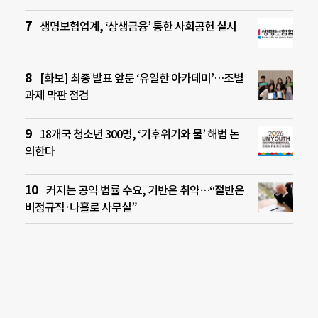
생명보험업계, ‘상생금융’ 통한 사회공헌 실시
[화보] 최종 발표 앞둔 ‘유일한 아카데미’…조별
과제 막판 점검
18개국 청소년 300명, ‘기후위기와 물’ 해법 논
의한다
커지는 공익 법률 수요, 기반은 취약…“절반은
비정규직·나홀로 사무실”