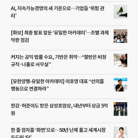
AI, 지속가능경영의 새 기준으로…기업들 ‘위험 관
리’
[화보] 최종 발표 앞둔 ‘유일한 아카데미’…조별 과제
막판 점검
커지는 공익 법률 수요, 기반은 취약…“절반은 비정
규직·나홀로 사무실”
[유한양행-유일한 아카데미] 이호영 대표 “선의를
행동으로 연결하라”
한강·허준이도 받은 삼성호암상, 내년부터 상금 5억
원
한 줄 점자를 ‘화면’으로…50년 난제 풀고 세계시장
두드린 ‘닷’