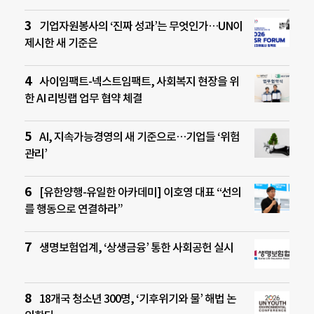
기업자원봉사의 ‘진짜 성과’는 무엇인가…UN이
제시한 새 기준은
사이임팩트-넥스트임팩트, 사회복지 현장을 위
한 AI 리빙랩 업무 협약 체결
AI, 지속가능경영의 새 기준으로…기업들 ‘위험
관리’
[유한양행-유일한 아카데미] 이호영 대표 “선의
를 행동으로 연결하라”
생명보험업계, ‘상생금융’ 통한 사회공헌 실시
18개국 청소년 300명, ‘기후위기와 물’ 해법 논