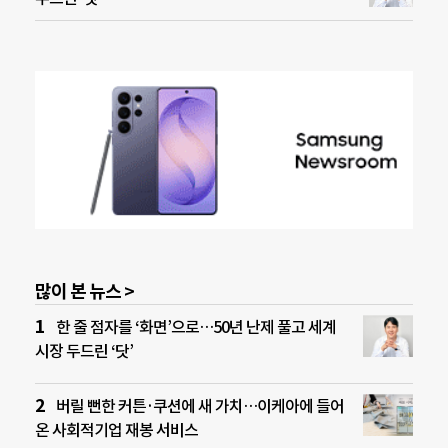
많이 본 뉴스 >
한 줄 점자를 ‘화면’으로…50년 난제 풀고 세계
시장 두드린 ‘닷’
버릴 뻔한 커튼·쿠션에 새 가치…이케아에 들어
온 사회적기업 재봉 서비스