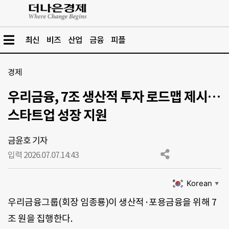
최신
비즈
산업
금융
피플
경제
우리금융, 7조 생산적 투자 로드맵 제시…
스타트업 성장 지원
금윤호 기자
입력 2026.07.07.
14:43
Korean
▼
우리금융그룹(회장 임종룡)이 생산적·포용금융을 위해 7
조 원을 집행한다.