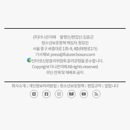
(주)더나은미래 발행인/편집인: 김윤곤
청소년보호정책 책임자: 정유진
서울 중구 세종대로 135-9, 4층(태평로1가)
기사제보:
press@futurechosun.com
인터넷신문윤리위원회 윤리강령을 준수합니다.
Copyright 더나은미래 All rights reserved.
무단 전재 및 재배포 금지.
회사소개
개인정보처리방침
청소년보호정책
편집규약
알립니다