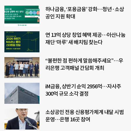
하나금융, ‘포용금융’ 강화…청년·소상
공인 지원 확대
연 13억 상당 창업 혜택 제공…아산나눔
재단 ‘마루’ 새 배치팀 찾는다
“불편한 점 편하게 말씀해주세요”…우
리은행 고객패널 간담회 개최
iM금융, 상반기 순익 2956억…자사주
300억 규모 소각 결정
소상공인 전용 신용평가체계 내달 시범
운영…은행 16곳 참여