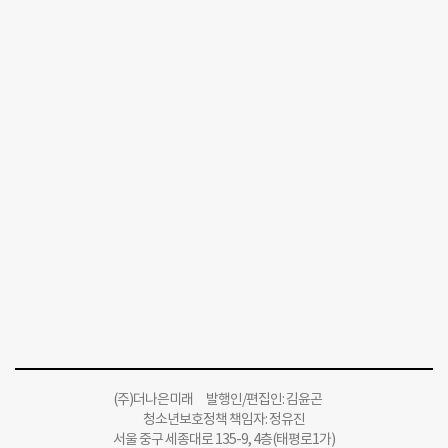
(주)더나은미래 발행인/편집인: 김윤곤
청소년보호정책 책임자: 정유진
서울 중구 세종대로 135-9, 4층(태평로1가)