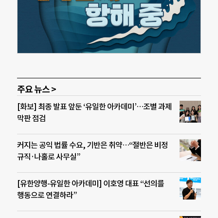
주요 뉴스 >
[화보] 최종 발표 앞둔 ‘유일한 아카데미’…조별 과제
막판 점검
커지는 공익 법률 수요, 기반은 취약…“절반은 비정
규직·나홀로 사무실”
[유한양행-유일한 아카데미] 이호영 대표 “선의를
행동으로 연결하라”