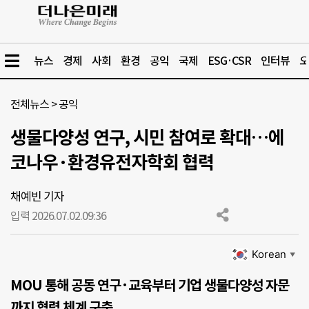
뉴스
경제
사회
환경
공익
국제
ESG·CSR
인터뷰
오
전체뉴스
>
공익
생물다양성 연구, 시민 참여로 확대…에
코나우·환경유전자학회 협력
채예빈 기자
입력 2026.07.02.
09:36
Korean
▼
MOU 통해 공동 연구·교육부터 기업 생물다양성 자문
까지 협력 체계 구축