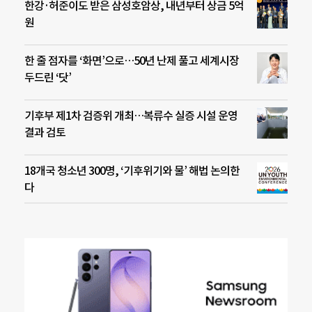
한강·허준이도 받은 삼성호암상, 내년부터 상금 5억
원
한 줄 점자를 ‘화면’으로…50년 난제 풀고 세계시장
두드린 ‘닷’
기후부 제1차 검증위 개최…복류수 실증 시설 운영
결과 검토
18개국 청소년 300명, ‘기후위기와 물’ 해법 논의한
다