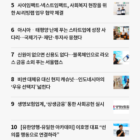
사이임팩트-넥스트임팩트, 사회복지 현장을 위
한 AI 리빙랩 업무 협약 체결
아시아ㆍ태평양 난제 푸는 스타트업에 성장 사
다리…국제기구·재단·투자사 뭉쳤다
신원이 없으면 신용도 없다…블록체인으로 라오
스 금융 소외 푸는 서울랩스
비싼 대체유 대신 현지 캐슈넛…인도네시아의
‘우유 선택지’ 넓힌다
생명보험업계, ‘상생금융’ 통한 사회공헌 실시
[유한양행-유일한 아카데미] 이호영 대표 “선
의를 행동으로 연결하라”