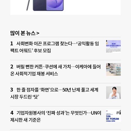
많이 본 뉴스 >
사회변화 이끈 프로그램 찾는다…‘공익활동 임
팩트 어워드’ 후보 모집
버릴 뻔한 커튼·쿠션에 새 가치…이케아에 들어
온 사회적기업 재봉 서비스
한 줄 점자를 ‘화면’으로…50년 난제 풀고 세계
시장 두드린 ‘닷’
기업자원봉사의 ‘진짜 성과’는 무엇인가…UN이
제시한 새 기준은