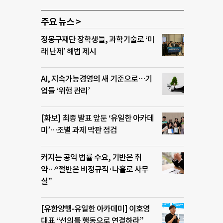
주요 뉴스 >
정몽구재단 장학생들, 과학기술로 ‘미
래 난제’ 해법 제시
AI, 지속가능경영의 새 기준으로…기
업들 ‘위험 관리’
[화보] 최종 발표 앞둔 ‘유일한 아카데
미’…조별 과제 막판 점검
커지는 공익 법률 수요, 기반은 취
약…“절반은 비정규직·나홀로 사무
실”
[유한양행-유일한 아카데미] 이호영
대표 “선의를 행동으로 연결하라”