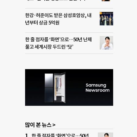
한강·허준이도 받은 삼성호암상, 내
년부터 상금 5억원
한 줄 점자를 ‘화면’으로…50년 난제
풀고 세계시장 두드린 ‘닷’
많이 본 뉴스 >
한 줄 점자를 ‘화면’으로…50년