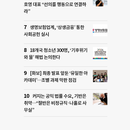
호영 대표 “선의를 행동으로 연결하
라”
생명보험업계, ‘상생금융’ 통한
사회공헌 실시
18개국 청소년 300명, ‘기후위기
와 물’ 해법 논의한다
[화보] 최종 발표 앞둔 ‘유일한 아
카데미’…조별 과제 막판 점검
커지는 공익 법률 수요, 기반은
취약…“절반은 비정규직·나홀로 사
무실”