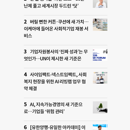
난제 풀고 세계시장 두드린 ‘닷’
버릴 뻔한 커튼·쿠션에 새 가치…
이케아에 들어온 사회적기업 재봉 서
비스
기업자원봉사의 ‘진짜 성과’는 무
엇인가…UN이 제시한 새 기준은
사이임팩트-넥스트임팩트, 사회
복지 현장을 위한 AI 리빙랩 업무 협
약 체결
AI, 지속가능경영의 새 기준으
로…기업들 ‘위험 관리’
[유한양행-유일한 아카데미] 이