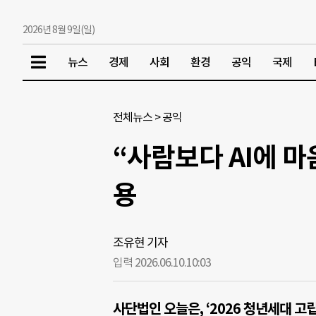
2026년 8월 9일(일)
뉴스
경제
사회
환경
공익
국제
전체뉴스
>
공익
“사람보다 AI에 마
용
조유현 기자
입력 2026.06.10.
10:03
사단법인 오늘은, ‘2026 청년세대 고