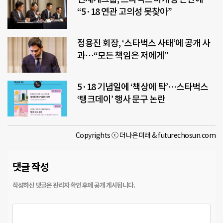
“5·18 연관 고의성 못찾아”
정용진 회장, ‘스타벅스 사태’에 공개 사
과…“모든 책임은 저에게”
5·18 기념일에 ‘책상에 탁’…스타벅스
‘탱크데이’ 행사 문구 논란
Copyrights ⓒ 더나은미래 & futurechosun.com
댓글 작성