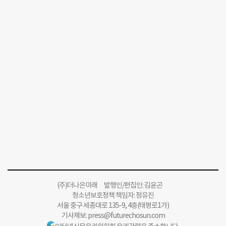
(주)더나은미래 발행인/편집인: 김윤곤
청소년보호정책 책임자: 정유진
서울 중구 세종대로 135-9, 4층(태평로1가)
기사제보:
press@futurechosun.com