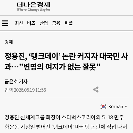
최신
비즈
산업
금융
피플
경제
정용진, ‘탱크데이’ 논란 커지자 대국민 사
과…”변명의 여지가 없는 잘못”
금윤호 기자
입력 2026.05.19.
11:56
Korean
▼
정용진 신세계그룹 회장이 스타벅스코리아의 5·18 민주
화운동 기념일 벌어진 ‘탱크데이’ 마케팅 논란에 직접 나서