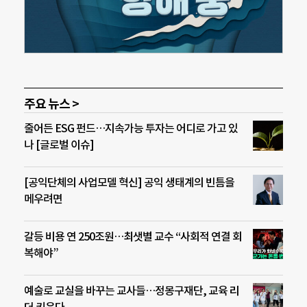
주요 뉴스 >
줄어든 ESG 펀드…지속가능 투자는 어디로 가고 있
나 [글로벌 이슈]
[공익단체의 사업모델 혁신] 공익 생태계의 빈틈을
메우려면
갈등 비용 연 250조원…최샛별 교수 “사회적 연결 회
복해야”
예술로 교실을 바꾸는 교사들…정몽구재단, 교육 리