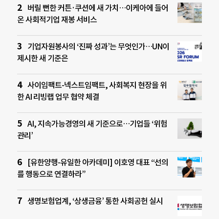
버릴 뻔한 커튼·쿠션에 새 가치…이케아에 들어
온 사회적기업 재봉 서비스
기업자원봉사의 ‘진짜 성과’는 무엇인가…UN이
제시한 새 기준은
사이임팩트-넥스트임팩트, 사회복지 현장을 위
한 AI 리빙랩 업무 협약 체결
AI, 지속가능경영의 새 기준으로…기업들 ‘위험
관리’
[유한양행-유일한 아카데미] 이호영 대표 “선의
를 행동으로 연결하라”
생명보험업계, ‘상생금융’ 통한 사회공헌 실시