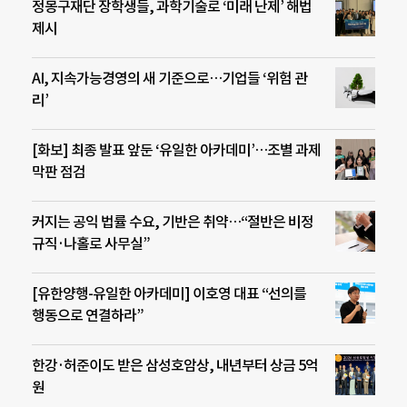
정몽구재단 장학생들, 과학기술로 ‘미래 난제’ 해법
제시
AI, 지속가능경영의 새 기준으로…기업들 ‘위험 관
리’
[화보] 최종 발표 앞둔 ‘유일한 아카데미’…조별 과제
막판 점검
커지는 공익 법률 수요, 기반은 취약…“절반은 비정
규직·나홀로 사무실”
[유한양행-유일한 아카데미] 이호영 대표 “선의를
행동으로 연결하라”
한강·허준이도 받은 삼성호암상, 내년부터 상금 5억
원