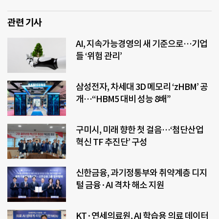
관련 기사
AI, 지속가능경영의 새 기준으로…기업
들 ‘위험 관리’
삼성전자, 차세대 3D 메모리 ‘zHBM’ 공
개…“HBM5 대비 성능 8배”
구미시, 미래 향한 첫 걸음…‘첨단산업
혁신 TF 추진단’ 구성
신한금융, 과기정통부와 취약계층 디지
털 금융·AI 격차 해소 지원
KT·연세의료원, AI 학습용 의료 데이터