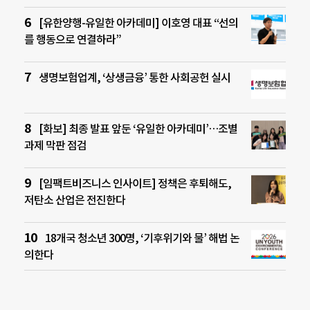
[유한양행-유일한 아카데미] 이호영 대표 “선의
를 행동으로 연결하라”
생명보험업계, ‘상생금융’ 통한 사회공헌 실시
[화보] 최종 발표 앞둔 ‘유일한 아카데미’…조별
과제 막판 점검
[임팩트비즈니스 인사이트] 정책은 후퇴해도,
저탄소 산업은 전진한다
18개국 청소년 300명, ‘기후위기와 물’ 해법 논
의한다