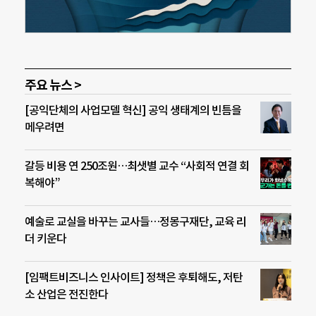
주요 뉴스 >
[공익단체의 사업모델 혁신] 공익 생태계의 빈틈을
메우려면
갈등 비용 연 250조원…최샛별 교수 “사회적 연결 회
복해야”
예술로 교실을 바꾸는 교사들…정몽구재단, 교육 리
더 키운다
[임팩트비즈니스 인사이트] 정책은 후퇴해도, 저탄
소 산업은 전진한다