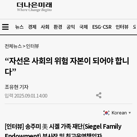
뉴스
경제
사회
환경
공익
국제
ESG·CSR
인터뷰
오
전체뉴스
>
인터뷰
“자선은 사회의 위험 자본이 되어야 합니
다”
조유현 기자
입력 2025.09.01.
14:00
Korean
▼
[인터뷰] 송주미 美 시겔 가족 재단(Siegel Family
Endowment) 부사장 및 최고운영책임자