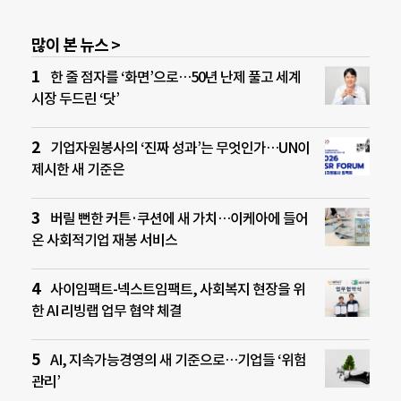
많이 본 뉴스 >
한 줄 점자를 ‘화면’으로…50년 난제 풀고 세계
시장 두드린 ‘닷’
기업자원봉사의 ‘진짜 성과’는 무엇인가…UN이
제시한 새 기준은
버릴 뻔한 커튼·쿠션에 새 가치…이케아에 들어
온 사회적기업 재봉 서비스
사이임팩트-넥스트임팩트, 사회복지 현장을 위
한 AI 리빙랩 업무 협약 체결
AI, 지속가능경영의 새 기준으로…기업들 ‘위험
관리’