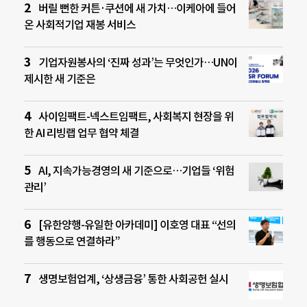
버릴 뻔한 커튼·쿠션에 새 가치…이케아에 들어
온 사회적기업 재봉 서비스
기업자원봉사의 ‘진짜 성과’는 무엇인가…UN이
제시한 새 기준은
사이임팩트-넥스트임팩트, 사회복지 현장을 위
한 AI 리빙랩 업무 협약 체결
AI, 지속가능경영의 새 기준으로…기업들 ‘위험
관리’
[유한양행-유일한 아카데미] 이호영 대표 “선의
를 행동으로 연결하라”
생명보험업계, ‘상생금융’ 통한 사회공헌 실시