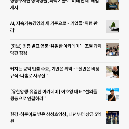
정몽구재단 장학생들, 과학기술로 ‘미래 난제’ 해법
제시
AI, 지속가능경영의 새 기준으로…기업들 ‘위험 관
리’
[화보] 최종 발표 앞둔 ‘유일한 아카데미’…조별 과제
막판 점검
커지는 공익 법률 수요, 기반은 취약…“절반은 비정
규직·나홀로 사무실”
[유한양행-유일한 아카데미] 이호영 대표 “선의를
행동으로 연결하라”
한강·허준이도 받은 삼성호암상, 내년부터 상금 5억
원