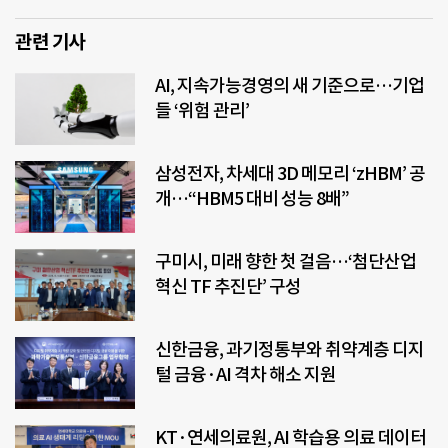
관련 기사
AI, 지속가능경영의 새 기준으로…기업
들 ‘위험 관리’
삼성전자, 차세대 3D 메모리 ‘zHBM’ 공
개…“HBM5 대비 성능 8배”
구미시, 미래 향한 첫 걸음…‘첨단산업
혁신 TF 추진단’ 구성
신한금융, 과기정통부와 취약계층 디지
털 금융·AI 격차 해소 지원
KT·연세의료원, AI 학습용 의료 데이터