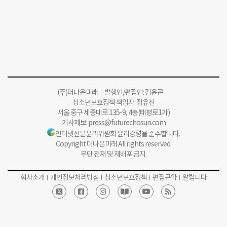
(주)더나은미래 발행인/편집인: 김윤곤
청소년보호정책 책임자: 정유진
서울 중구 세종대로 135-9, 4층(태평로1가)
기사제보:
press@futurechosun.com
인터넷신문윤리위원회 윤리강령을 준수합니다.
Copyright 더나은미래 All rights reserved.
무단 전재 및 재배포 금지.
회사소개
개인정보처리방침
청소년보호정책
편집규약
알립니다