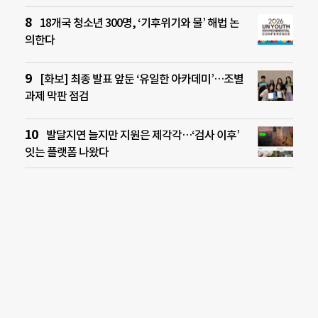
18개국 청소년 300명, ‘기후위기와 물’ 해법 논
의한다
[화보] 최종 발표 앞둔 ‘유일한 아카데미’…조별
과제 막판 점검
발달지연 늘지만 지원은 제각각…‘검사 이후’
잇는 플랫폼 나왔다