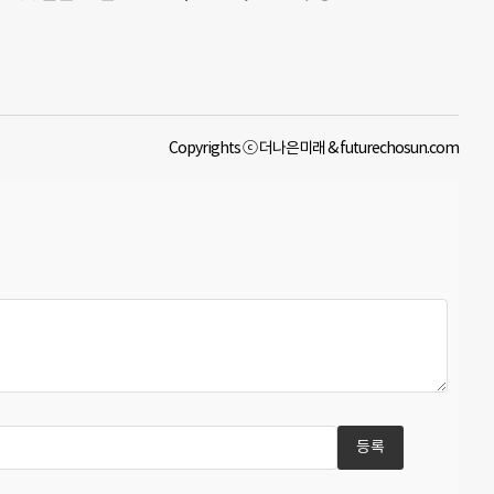
Copyrights ⓒ 더나은미래 & futurechosun.com