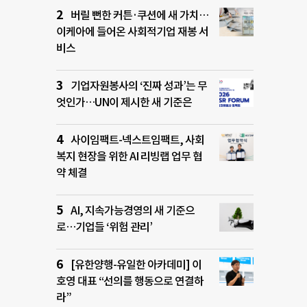
버릴 뻔한 커튼·쿠션에 새 가치…
이케아에 들어온 사회적기업 재봉 서
비스
기업자원봉사의 ‘진짜 성과’는 무
엇인가…UN이 제시한 새 기준은
사이임팩트-넥스트임팩트, 사회
복지 현장을 위한 AI 리빙랩 업무 협
약 체결
AI, 지속가능경영의 새 기준으
로…기업들 ‘위험 관리’
[유한양행-유일한 아카데미] 이
호영 대표 “선의를 행동으로 연결하
라”