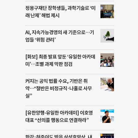
정몽구재단 장학생들, 과학기술로 ‘미
래 난제’ 해법 제시
AI, 지속가능경영의 새 기준으로…기
업들 ‘위험 관리’
[화보] 최종 발표 앞둔 ‘유일한 아카데
미’…조별 과제 막판 점검
커지는 공익 법률 수요, 기반은 취
약…“절반은 비정규직·나홀로 사무
실”
[유한양행-유일한 아카데미] 이호영
대표 “선의를 행동으로 연결하라”
한강·허준이도 받은 삼성호암상, 내