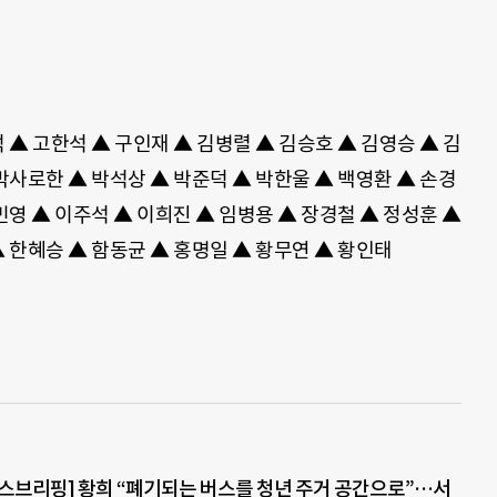
 ▲ 고한석 ▲ 구인재 ▲ 김병렬 ▲ 김승호 ▲ 김영승 ▲ 김
박사로한 ▲ 박석상 ▲ 박준덕 ▲ 박한울 ▲ 백영환 ▲ 손경
민영 ▲ 이주석 ▲ 이희진 ▲ 임병용 ▲ 장경철 ▲ 정성훈 ▲
▲ 한혜승 ▲ 함동균 ▲ 홍명일 ▲ 황무연 ▲ 황인태
스브리핑] 황희 “폐기되는 버스를 청년 주거 공간으로”…서