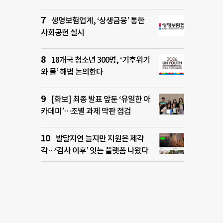
생명보험업계, ‘상생금융’ 통한
사회공헌 실시
18개국 청소년 300명, ‘기후위기
와 물’ 해법 논의한다
[화보] 최종 발표 앞둔 ‘유일한 아
카데미’…조별 과제 막판 점검
발달지연 늘지만 지원은 제각
각…‘검사 이후’ 잇는 플랫폼 나왔다