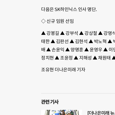
다음은 SK하인닉스 인사 명단.
◇ 신규 임원 선임
▲ 강봉길 ▲ 강부석 ▲ 강상철 ▲ 강영석
태한 ▲ 김판선 ▲ 김현석 ▲ 박노혁 ▲ 
배 ▲ 손윤익 ▲ 양명훈 ▲ 윤영우 ▲ 이
정치현 ▲ 조윤정 ▲ 지해성 ▲ 채원태 
조유현 더나은미래 기자
관련 기사
[더나은미래 뉴