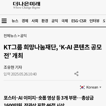
뉴스
경제
사회
환경
공익
국제
ESG·CSR
인터뷰
오
전체뉴스
>
공익
KT그룹 희망나눔재단, ‘K-AI 콘텐츠 공모
전’ 개최
조유현 기자
입력 2025.05.26.
10:40
Korean
▼
포스터·AI 이미지·숏폼 영상 등 3개 부문…총상금
1600만원, 장관상 포함 46점 시상