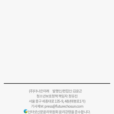
(주)더나은미래 발행인/편집인: 김윤곤
청소년보호정책 책임자: 정유진
서울 중구 세종대로 135-9, 4층(태평로1가)
기사제보:
press@futurechosun.com
인터넷신문윤리위원회 윤리강령을 준수합니다.