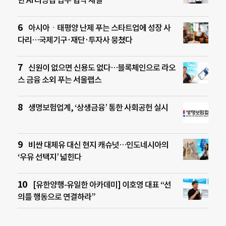
한 AI 리빙랩 업무 협약 체결
아시아ㆍ태평양 난제 푸는 스타트업에 성장 사
다리…국제기구·재단·투자사 뭉쳤다
신원이 없으면 신용도 없다…블록체인으로 라오
스 금융 소외 푸는 서울랩스
생명보험업계, ‘상생금융’ 통한 사회공헌 실시
비싼 대체유 대신 현지 캐슈넛…인도네시아의
‘우유 선택지’ 넓힌다
[유한양행-유일한 아카데미] 이호영 대표 “선
의를 행동으로 연결하라”