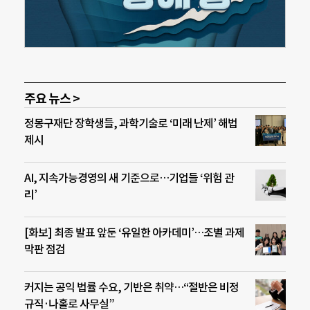
주요 뉴스 >
정몽구재단 장학생들, 과학기술로 ‘미래 난제’ 해법
제시
AI, 지속가능경영의 새 기준으로…기업들 ‘위험 관
리’
[화보] 최종 발표 앞둔 ‘유일한 아카데미’…조별 과제
막판 점검
커지는 공익 법률 수요, 기반은 취약…“절반은 비정
규직·나홀로 사무실”