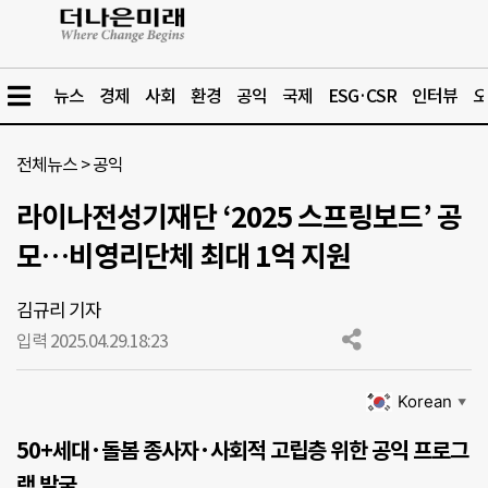
뉴스
경제
사회
환경
공익
국제
ESG·CSR
인터뷰
오
전체뉴스
>
공익
라이나전성기재단 ‘2025 스프링보드’ 공
모…비영리단체 최대 1억 지원
김규리 기자
입력 2025.04.29.
18:23
Korean
▼
50+세대·돌봄 종사자·사회적 고립층 위한 공익 프로그
램 발굴