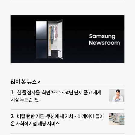
많이 본 뉴스 >
한 줄 점자를 ‘화면’으로…50년 난제 풀고 세계
시장 두드린 ‘닷’
버릴 뻔한 커튼·쿠션에 새 가치…이케아에 들어
온 사회적기업 재봉 서비스