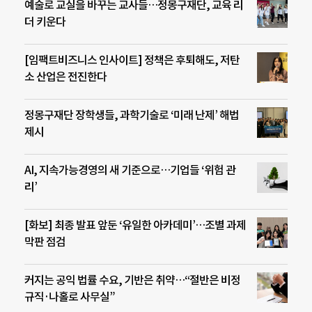
예술로 교실을 바꾸는 교사들…정몽구재단, 교육 리
더 키운다
[임팩트비즈니스 인사이트] 정책은 후퇴해도, 저탄
소 산업은 전진한다
정몽구재단 장학생들, 과학기술로 ‘미래 난제’ 해법
제시
AI, 지속가능경영의 새 기준으로…기업들 ‘위험 관
리’
[화보] 최종 발표 앞둔 ‘유일한 아카데미’…조별 과제
막판 점검
커지는 공익 법률 수요, 기반은 취약…“절반은 비정
규직·나홀로 사무실”