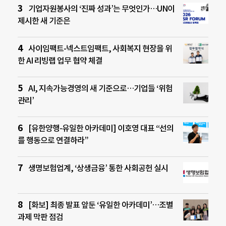
기업자원봉사의 ‘진짜 성과’는 무엇인가…UN이
제시한 새 기준은
사이임팩트-넥스트임팩트, 사회복지 현장을 위
한 AI 리빙랩 업무 협약 체결
AI, 지속가능경영의 새 기준으로…기업들 ‘위험
관리’
[유한양행-유일한 아카데미] 이호영 대표 “선의
를 행동으로 연결하라”
생명보험업계, ‘상생금융’ 통한 사회공헌 실시
[화보] 최종 발표 앞둔 ‘유일한 아카데미’…조별
과제 막판 점검