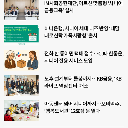
iM사회공헌재단, 어르신 맞춤형 ‘시니어
금융교육’ 실시
하나은행, 시니어 세대 니즈 반영 ‘내맘
대로신탁 가족사랑형’ 출시
전화 한 통이면 택배 접수…CJ대한통운,
시니어 전용 서비스 도입
노후 설계부터 돌봄까지…KB금융, ‘KB
라이프 역삼센터’ 개소
아동센터 넘어 시니어까지…오비맥주,
‘행복도서관’ 12호점 문 열다