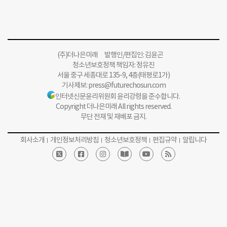
(주)더나은미래 발행인/편집인: 김윤곤
청소년보호정책 책임자: 정유진
서울 중구 세종대로 135-9, 4층(태평로1가)
기사제보:
press@futurechosun.com
인터넷신문윤리위원회 윤리강령을 준수합니다.
Copyright 더나은미래 All rights reserved.
무단 전재 및 재배포 금지.
회사소개
개인정보처리방침
청소년보호정책
편집규약
알립니다