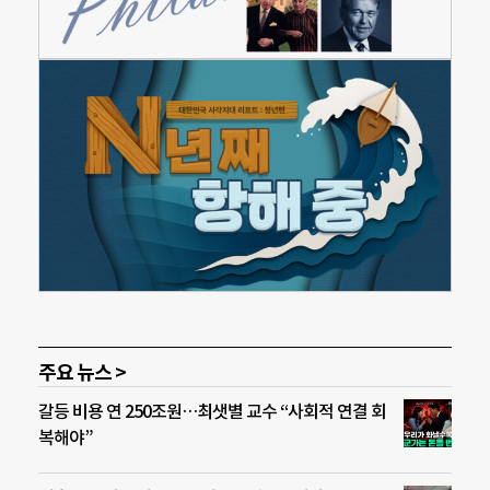
주요 뉴스 >
갈등 비용 연 250조원…최샛별 교수 “사회적 연결 회
복해야”