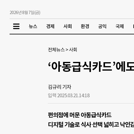
2026년 8월 7일(금)
뉴스
경제
사회
환경
공익
국제
전체뉴스
>
사회
‘아동급식카드’에도
김규리 기자
입력 2025.03.21.
14:18
편의점에 머문 아동급식카드
디지털 기술로 식사 선택 넓히고 낙인