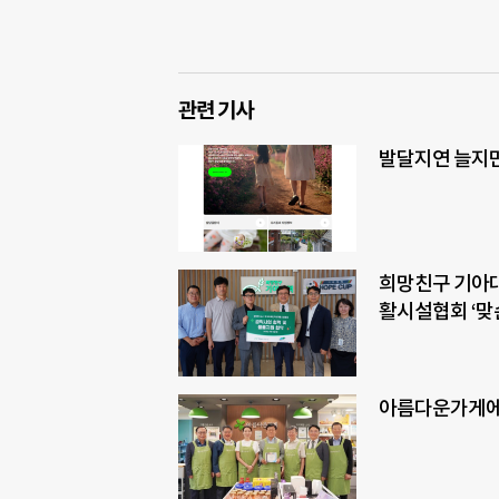
관련 기사
발달지연 늘지만
희망친구 기아
활시설협회 ‘맞
아름다운가게에 