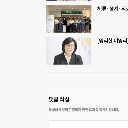
체류·생계·의료
[영리한 비영리]
댓글 작성