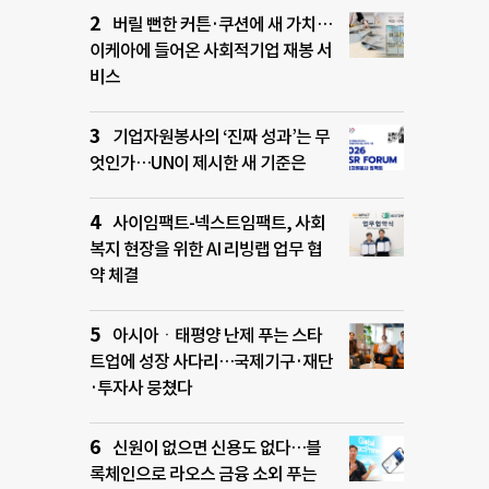
버릴 뻔한 커튼·쿠션에 새 가치…
이케아에 들어온 사회적기업 재봉 서
비스
기업자원봉사의 ‘진짜 성과’는 무
엇인가…UN이 제시한 새 기준은
사이임팩트-넥스트임팩트, 사회
복지 현장을 위한 AI 리빙랩 업무 협
약 체결
아시아ㆍ태평양 난제 푸는 스타
트업에 성장 사다리…국제기구·재단
·투자사 뭉쳤다
신원이 없으면 신용도 없다…블
록체인으로 라오스 금융 소외 푸는