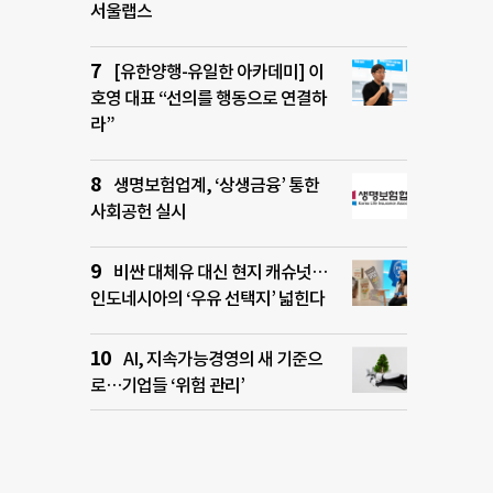
서울랩스
[유한양행-유일한 아카데미] 이
호영 대표 “선의를 행동으로 연결하
라”
생명보험업계, ‘상생금융’ 통한
사회공헌 실시
비싼 대체유 대신 현지 캐슈넛…
인도네시아의 ‘우유 선택지’ 넓힌다
AI, 지속가능경영의 새 기준으
로…기업들 ‘위험 관리’