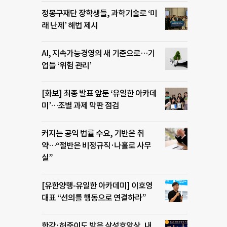
정몽구재단 장학생들, 과학기술로 ‘미
래 난제’ 해법 제시
AI, 지속가능경영의 새 기준으로…기
업들 ‘위험 관리’
[화보] 최종 발표 앞둔 ‘유일한 아카데
미’…조별 과제 막판 점검
커지는 공익 법률 수요, 기반은 취
약…“절반은 비정규직·나홀로 사무
실”
[유한양행-유일한 아카데미] 이호영
대표 “선의를 행동으로 연결하라”
한강·허준이도 받은 삼성호암상, 내