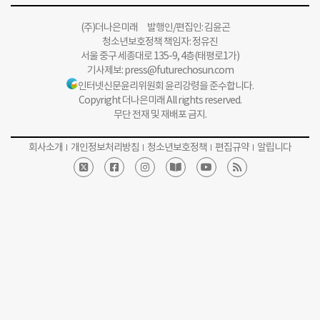
(주)더나은미래 발행인/편집인: 김윤곤
청소년보호정책 책임자: 정유진
서울 중구 세종대로 135-9, 4층(태평로1가)
기사제보:
press@futurechosun.com
인터넷신문윤리위원회 윤리강령을 준수합니다.
Copyright 더나은미래 All rights reserved.
무단 전재 및 재배포 금지.
회사소개
개인정보처리방침
청소년보호정책
편집규약
알립니다