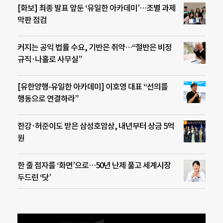
[화보] 최종 발표 앞둔 ‘유일한 아카데미’…조별 과제
막판 점검
커지는 공익 법률 수요, 기반은 취약…“절반은 비정
규직·나홀로 사무실”
[유한양행-유일한 아카데미] 이호영 대표 “선의를
행동으로 연결하라”
한강·허준이도 받은 삼성호암상, 내년부터 상금 5억
원
한 줄 점자를 ‘화면’으로…50년 난제 풀고 세계시장
두드린 ‘닷’