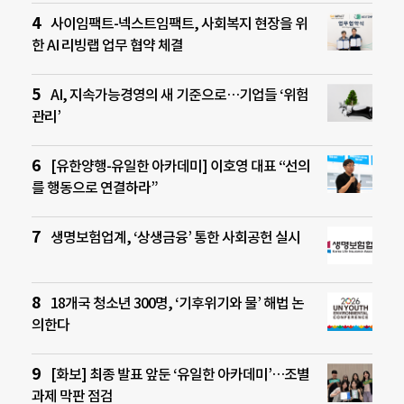
사이임팩트-넥스트임팩트, 사회복지 현장을 위
한 AI 리빙랩 업무 협약 체결
AI, 지속가능경영의 새 기준으로…기업들 ‘위험
관리’
[유한양행-유일한 아카데미] 이호영 대표 “선의
를 행동으로 연결하라”
생명보험업계, ‘상생금융’ 통한 사회공헌 실시
18개국 청소년 300명, ‘기후위기와 물’ 해법 논
의한다
[화보] 최종 발표 앞둔 ‘유일한 아카데미’…조별
과제 막판 점검