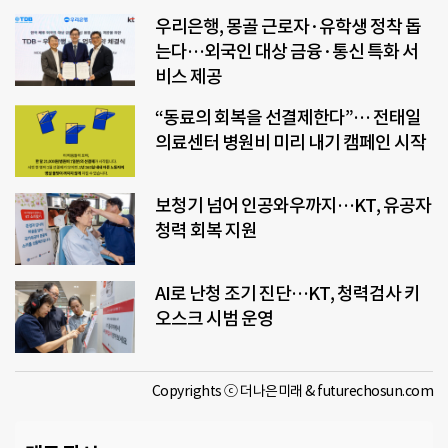
우리은행, 몽골 근로자·유학생 정착 돕
는다…외국인 대상 금융·통신 특화 서
비스 제공
“동료의 회복을 선결제한다”… 전태일
의료센터 병원비 미리 내기 캠페인 시작
보청기 넘어 인공와우까지…KT, 유공자
청력 회복 지원
AI로 난청 조기 진단…KT, 청력검사 키
오스크 시범 운영
Copyrights ⓒ 더나은미래 & futurechosun.com