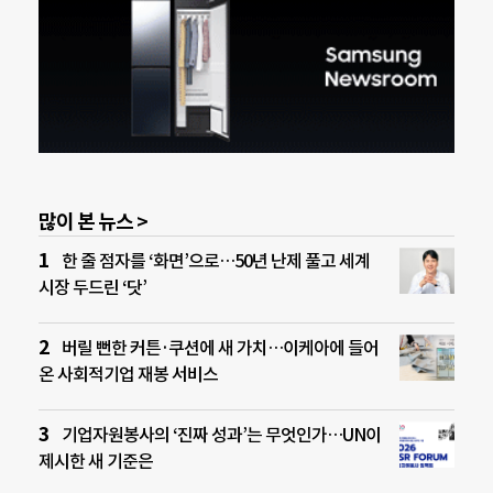
많이 본 뉴스 >
한 줄 점자를 ‘화면’으로…50년 난제 풀고 세계
시장 두드린 ‘닷’
버릴 뻔한 커튼·쿠션에 새 가치…이케아에 들어
온 사회적기업 재봉 서비스
기업자원봉사의 ‘진짜 성과’는 무엇인가…UN이
제시한 새 기준은