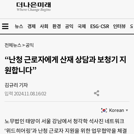
뉴스
경제
사회
환경
공익
국제
ESG·CSR
인터뷰
오
전체뉴스
>
공익
“난청 근로자에게 산재 상담과 보청기 지
원합니다”
김규리 기자
입력 2024.11.08.
16:02
Korean
▼
노무법인 태양이 서울 강남에서 청각학 석사진 네트워크
‘위드히어링’과 난청 근로자 지원을 위한 업무협약을 체결