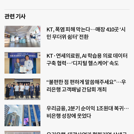
관련 기사
KT, 폭염 피해 막는다…매장 410곳 ‘시
민 무더위 쉼터’ 전환
KT·연세의료원, AI 학습용 의료 데이터
구축 협력…‘디지털 헬스케어’ 속도
“불편한 점 편하게 말씀해주세요”…우
리은행 고객패널 간담회 개최
우리금융, 2분기 순이익 1조원대 복귀…
비은행 성장에 웃었다