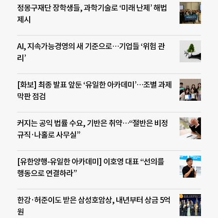
정몽구재단 장학생들, 과학기술로 ‘미래 난제’ 해법
제시
AI, 지속가능경영의 새 기준으로…기업들 ‘위험 관
리’
[화보] 최종 발표 앞둔 ‘유일한 아카데미’…조별 과제
막판 점검
커지는 공익 법률 수요, 기반은 취약…“절반은 비정
규직·나홀로 사무실”
[유한양행-유일한 아카데미] 이호영 대표 “선의를
행동으로 연결하라”
한강·허준이도 받은 삼성호암상, 내년부터 상금 5억
원