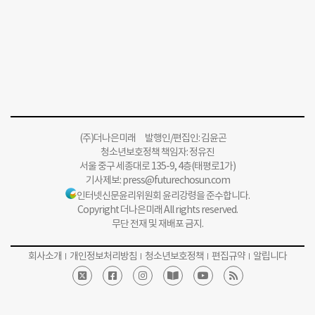
(주)더나은미래 발행인/편집인: 김윤곤
청소년보호정책 책임자: 정유진
서울 중구 세종대로 135-9, 4층(태평로1가)
기사제보:
press@futurechosun.com
인터넷신문윤리위원회 윤리강령을 준수합니다.
Copyright 더나은미래 All rights reserved.
무단 전재 및 재배포 금지.
회사소개
개인정보처리방침
청소년보호정책
편집규약
알립니다