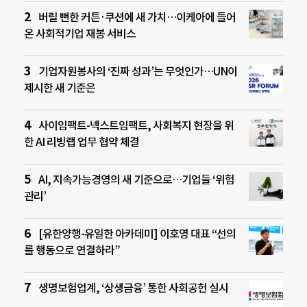
버릴 뻔한 커튼·쿠션에 새 가치…이케아에 들어
온 사회적기업 재봉 서비스
기업자원봉사의 ‘진짜 성과’는 무엇인가…UN이
제시한 새 기준은
사이임팩트-넥스트임팩트, 사회복지 현장을 위
한 AI 리빙랩 업무 협약 체결
AI, 지속가능경영의 새 기준으로…기업들 ‘위험
관리’
[유한양행-유일한 아카데미] 이호영 대표 “선의
를 행동으로 연결하라”
생명보험업계, ‘상생금융’ 통한 사회공헌 실시