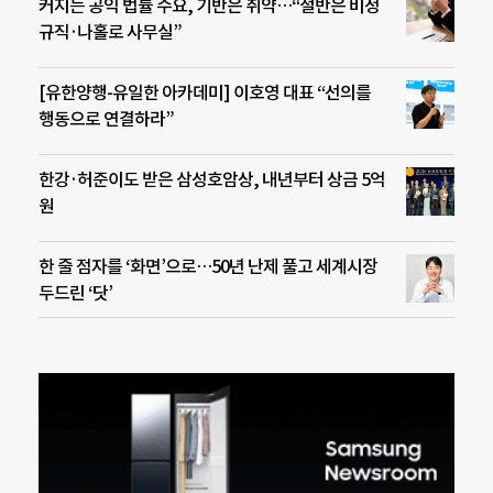
커지는 공익 법률 수요, 기반은 취약…“절반은 비정
규직·나홀로 사무실”
[유한양행-유일한 아카데미] 이호영 대표 “선의를
행동으로 연결하라”
한강·허준이도 받은 삼성호암상, 내년부터 상금 5억
원
한 줄 점자를 ‘화면’으로…50년 난제 풀고 세계시장
두드린 ‘닷’