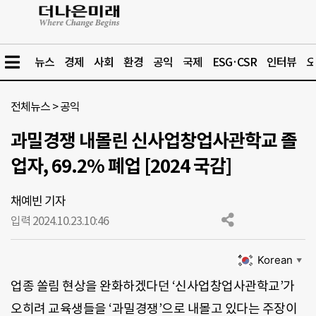
뉴스
경제
사회
환경
공익
국제
ESG·CSR
인터뷰
오
전체뉴스
>
공익
과밀경쟁 내몰린 신사업창업사관학교 졸
업자, 69.2% 폐업 [2024 국감]
채예빈 기자
입력 2024.10.23.
10:46
Korean
▼
업종 쏠림 현상을 완화하겠다던 ‘신사업창업사관학교’가
오히려 교육생들을 ‘과밀경쟁’으로 내몰고 있다는 주장이