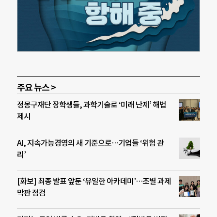
주요 뉴스 >
정몽구재단 장학생들, 과학기술로 ‘미래 난제’ 해법
제시
AI, 지속가능경영의 새 기준으로…기업들 ‘위험 관
리’
[화보] 최종 발표 앞둔 ‘유일한 아카데미’…조별 과제
막판 점검