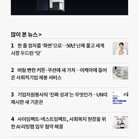
많이 본 뉴스 >
한 줄 점자를 ‘화면’으로…50년 난제 풀고 세계
시장 두드린 ‘닷’
버릴 뻔한 커튼·쿠션에 새 가치…이케아에 들어
온 사회적기업 재봉 서비스
기업자원봉사의 ‘진짜 성과’는 무엇인가…UN이
제시한 새 기준은
사이임팩트-넥스트임팩트, 사회복지 현장을 위
한 AI 리빙랩 업무 협약 체결