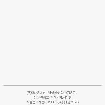
(주)더나은미래 발행인/편집인: 김윤곤
청소년보호정책 책임자: 정유진
서울 중구 세종대로 135-9, 4층(태평로1가)