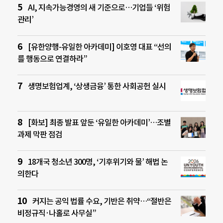
AI, 지속가능경영의 새 기준으로…기업들 ‘위험
관리’
[유한양행-유일한 아카데미] 이호영 대표 “선의
를 행동으로 연결하라”
생명보험업계, ‘상생금융’ 통한 사회공헌 실시
[화보] 최종 발표 앞둔 ‘유일한 아카데미’…조별
과제 막판 점검
18개국 청소년 300명, ‘기후위기와 물’ 해법 논
의한다
커지는 공익 법률 수요, 기반은 취약…“절반은
비정규직·나홀로 사무실”