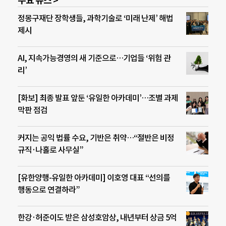
주요 뉴스 >
정몽구재단 장학생들, 과학기술로 ‘미래 난제’ 해법
제시
AI, 지속가능경영의 새 기준으로…기업들 ‘위험 관
리’
[화보] 최종 발표 앞둔 ‘유일한 아카데미’…조별 과제
막판 점검
커지는 공익 법률 수요, 기반은 취약…“절반은 비정
규직·나홀로 사무실”
[유한양행-유일한 아카데미] 이호영 대표 “선의를
행동으로 연결하라”
한강·허준이도 받은 삼성호암상, 내년부터 상금 5억