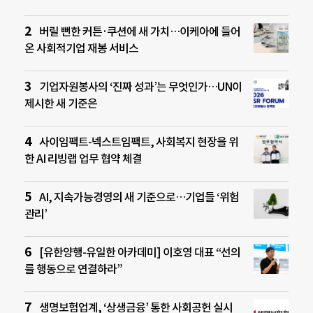
버릴 뻔한 커튼·쿠션에 새 가치…이케아에 들어
온 사회적기업 재봉 서비스
기업자원봉사의 ‘진짜 성과’는 무엇인가…UN이
제시한 새 기준은
사이임팩트-넥스트임팩트, 사회복지 현장을 위
한 AI 리빙랩 업무 협약 체결
AI, 지속가능경영의 새 기준으로…기업들 ‘위험
관리’
[유한양행-유일한 아카데미] 이호영 대표 “선의
를 행동으로 연결하라”
생명보험업계, ‘상생금융’ 통한 사회공헌 실시