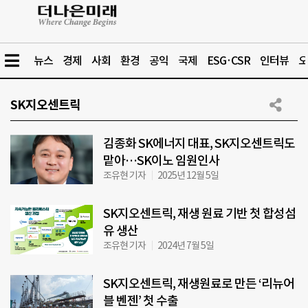
뉴스
경제
사회
환경
공익
국제
ESG·CSR
인터뷰
오
SK지오센트릭
김종화 SK에너지 대표, SK지오센트릭도
맡아…SK이노 임원인사
조유현 기자
2025년 12월 5일
SK지오센트릭, 재생 원료 기반 첫 합성섬
유 생산
조유현 기자
2024년 7월 5일
SK지오센트릭, 재생원료로 만든 ‘리뉴어
블 벤젠’ 첫 수출