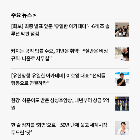
주요 뉴스 >
[화보] 최종 발표 앞둔 ‘유일한 아카데미’…6개 조 솔
루션 막판 점검
커지는 공익 법률 수요, 기반은 취약…“절반은 비정
규직·나홀로 사무실”
[유한양행-유일한 아카데미] 이호영 대표 “선의를
행동으로 연결하라”
한강·허준이도 받은 삼성호암상, 내년부터 상금 5억
원
한 줄 점자를 ‘화면’으로…50년 난제 풀고 세계시장
두드린 ‘닷’