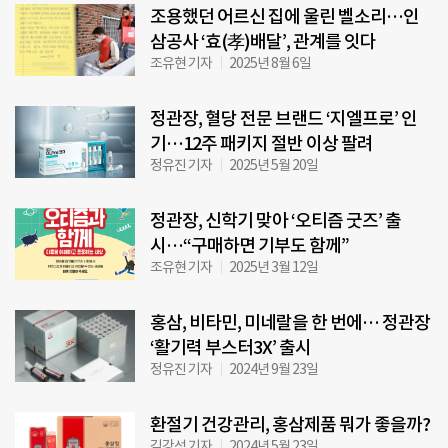
조용했던 어르신 집에 울린 벨소리…인
삼공사 ‘효(孝)배달’, 관계를 잇다
조유현 기자
2025년 8월 6일
정관장, 혈당 전문 브랜드 ‘지엘프로’ 인
기…12주 패키지 절반 이상 팔려
정유진 기자
2025년 5월 20일
정관장, 신학기 맞아 ‘오티즘 굿즈’ 출
시…“구매하면 기부도 함께”
조유현 기자
2025년 3월 12일
홍삼, 비타민, 미네랄을 한 번에… 정관장
‘활기력 부스터3X’ 출시
정유진 기자
2024년 9월 23일
환절기 건강관리, 홍삼제품 뭐가 좋을까?
김강석 기자
2024년 5월 23일