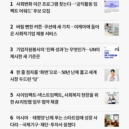
사회변화 이끈 프로그램 찾는다…‘공익활동 임
팩트 어워드’ 후보 모집
버릴 뻔한 커튼·쿠션에 새 가치…이케아에 들어
온 사회적기업 재봉 서비스
기업자원봉사의 ‘진짜 성과’는 무엇인가…UN이
제시한 새 기준은
한 줄 점자를 ‘화면’으로…50년 난제 풀고 세계
시장 두드린 ‘닷’
사이임팩트-넥스트임팩트, 사회복지 현장을 위
한 AI 리빙랩 업무 협약 체결
아시아ㆍ태평양 난제 푸는 스타트업에 성장 사
다리…국제기구·재단·투자사 뭉쳤다