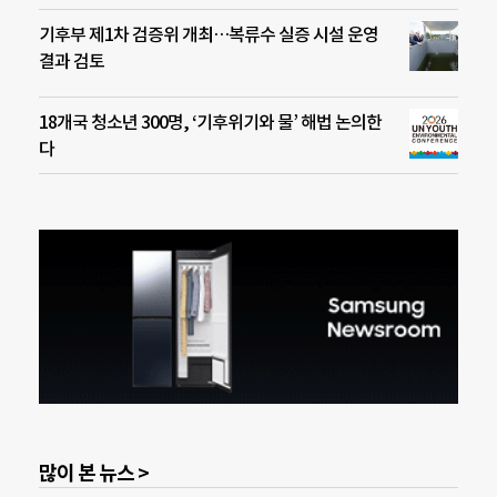
기후부 제1차 검증위 개최…복류수 실증 시설 운영
결과 검토
18개국 청소년 300명, ‘기후위기와 물’ 해법 논의한
다
많이 본 뉴스 >