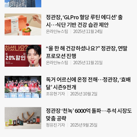
정관장, ‘GLPro 혈당 루틴 에디션’ 출
시…식단 기반 건강 습관 제안
온라인뉴스팀
2025년 11월 24일
“올 한 해 건강하셨나요?” 정관장, 연말
프로모션 진행
온라인뉴스팀
2025년 11월 21일
독거 어르신에 온정 전해…정관장, ‘효배
달’ 시즌9 전개
조유현 기자
2025년 10월 2일
정관장 ‘천녹’ 6000억 돌파…추석 시장도
맞춤 공략
정유진 기자
2025년 9월 25일