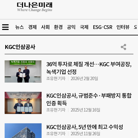
뉴스
경제
사회
환경
공익
국제
ESG·CSR
인터뷰
오
KGC인삼공사
36억 투자로 체질 개선…KGC 부여공장,
녹색기업 선정
조유현 기자
2026년 2월 20일
KGC인삼공사, 규범준수·부패방지 통합
인증 획득
조유현 기자
2025년 12월 16일
KGC인삼공사, 5년 만에 최고 수익성
조유현 기자
2025년 11월 26일