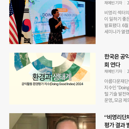
채예빈 기자
2
DGI)를 통해
동을 하기 얼
비영리 섹터의 
루스 샤피로(R
이 일하기 좋은 
위원회’에서 1
발표됐다. 6월
은 왜 더 많
세미나가 열렸
어졌다. 낮은 
세미나는 공익
일, 아름다
발전 방향을 함
캡스의 2024
함께하고, 영
국을 찾은 샤
한국은 공익
기 좋은 환경
사회적 기업의 
for Asian 
회 연다
터뷰에서 ‘한
정 정책, 정부
채예빈 기자
2
공익단체(Soci
아름다운재단이
를 통해 분석했
지수인 ‘Doin
하여, NGO 
털 기술 발전
행하기에 얼마
운영, 모금 제
‘Doing B
인 아시아 필란트로
보여주는 것’에
CAPS)가 주
능한 개발 목표
“비영리단체
총 4개 분야의
해 더 많은 
평가 결과 
Better ▲D