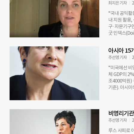
2183곳의 
최지은 기자
2
환경과 생태계
“국내 공익활
CAPS 대표와
내 지원 활용,
전하는 디지털
구·자문기구인
략을 고찰하는
굿 인덱스(Doi
변호사, 김홍
아시아 각국의
해 토론을 진
향을 주는 요인
직 간 협업에
아시아 15
되며, 이번이 
간 수행한 연
주선영 기자
2
주제로 열렸다. 
책임연구원이 
“미국에선 비영
공익단체 종사
체 GDP의 2
가 높은 순서대로
조4000억원)
베터(Doing B
기준). 아시아
5개 그룹으로 
도록 할 수 있
은 2018년 
하기 위한 법
트’로 분류된 
티 센터(Center
와 대만이 이
비영리기관 
립된 CAPS
핀이 포함됐다.
지난 1월, C
주선영 기자
2
프’에는 방글
는 ‘공익활동 환
루스 샤피로 
족 문제
가포르, 홍콩,