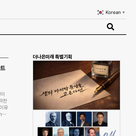
Korean
▼
Korean
▼
더나은미래 특별기획
파트
정이
 마찬
 이유
nd
 ‘맥
 문
하