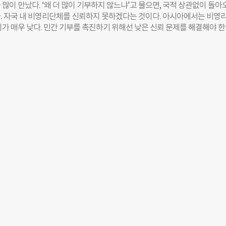
많이 만났다. ‘왜 더 많이 기부하지 않느냐’고 물으면, 국적 상관없이 돌아
3년, CAPS를 설립하고 DGI 연구를 이끈 루스 샤피로 대표는 “지난 10여년간
. 자국 내 비영리단체를 신뢰하지 못하겠다는 것이다. 아시아에서는 비영
업가, 고액자산가에게 ‘왜 더 많이 기부하지 않느냐’고 물으면 국적 불문 ‘
뢰가 매우 낮다. 민간 기부를 촉진하기 위해선 낮은 신뢰 문제를 해결해야 
할 수 없다’는 대답이 돌아오더라”며 “아시아 내 비영리에 대한 신뢰가 굉
 필란트로피 연구가 그 시작점이 될 것이라 생각한다.” 루스 샤피로〈사진〉
 확인했다”고 했다. 그는 “아시아 맥락에서 필란트로피의 현황을 분석한 
사이어티 센터(Centre for Asian Philanthropy and Society, 이하 CA
 막연한 불신을 없애고 신뢰를 높여 갈 수 있을거라 생각했다”고 CAPS를
 2013년 설립된 CAPS는 아시아 내 필란트로피(자선) 정책을 연구하는 
했다. 지난 13일, 아름다운재단에서 열린 DGI 결과
, 한국·일본·중국·인도 등 아시아 15국 기부 문화 제도와 환경을 비교한 연구
지수(Doing Good Index)’ 발표도 앞두고 있다. CAPS를 설립한 샤피로
 아시아 내 주요 기업인들의 모임인 ‘아시아 비즈니스 위원회’를 설립하고 1
을 역임하기도 했다. 아시아 내 기업 고위 네트워크를 이끌었던 ‘기업통(通)
전문 연구기관’을 설립한 이유가 뭘까. 지난 7일, 아름다운재단 기빙코리아
한국을 찾은 그에게 아시아 필란트로피의 특성에 대해 물었다. ―10년 가까
가 네트워크를 이끌었는데, 아시아 ‘필란트로피’ 전문 연구기관을 설립한 
두 조직 모두 비슷한 고민의 연장선상에서 만들었다. 아시아 비즈니스 위원
7년은 외환 위기가 일어났던 해였다. 대량 해고, 실업 등 사회문제가 떠올랐
서 기업의 사회적인 책임을 요구하는 목소리가 커졌다. 기업들을 모아 사
의하기 위해 만든 네트워크 조직이