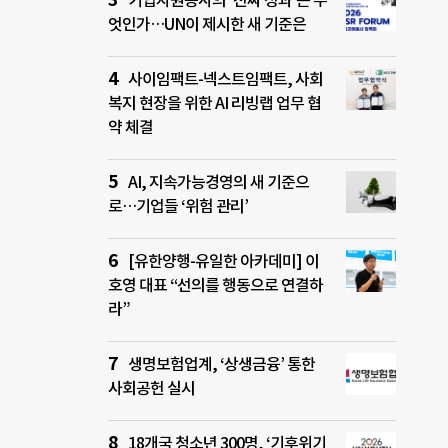
기업자원봉사의 ‘진짜 성과’는 무
엇인가…UN이 제시한 새 기준은
사이임팩트-넥스트임팩트, 사회
복지 현장을 위한 AI 리빙랩 업무 협
약 체결
AI, 지속가능경영의 새 기준으
로…기업들 ‘위험 관리’
[유한양행-유일한 아카데미] 이
호영 대표 “선의를 행동으로 연결하
라”
생명보험업계, ‘상생금융’ 통한
사회공헌 실시
18개국 청소년 300명, ‘기후위기