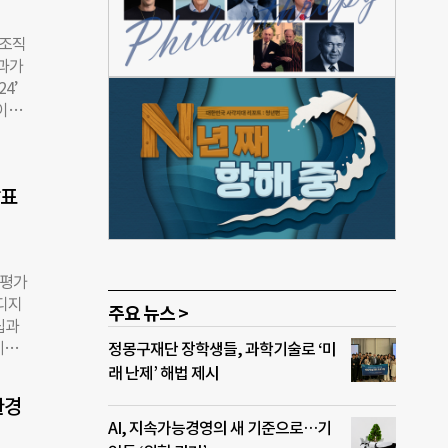
익 활
캡스의
 조직
니스
결과가
‘기업
4’
지 이
이번
 28
의
열고
명이
 한
 하
꾸준한
발표
er
 인
및 재
 사회
터뷰
경평가
 고려
 디지
 수
주요 뉴스 >
립과
기구
정몽구재단 장학생들, 과학기술로 ‘미
할지
 이하
래 난제’ 해법 제시
속 가
생태계
을 위
환경
AI, 지속가능경영의 새 기준으로…기
7개국