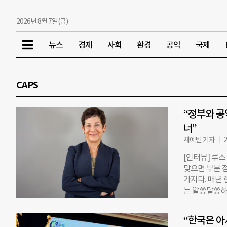
2026년 8월 7일(금)
뉴스
경제
사회
환경
공익
국제
CAPS
“정부와 공
너”
채예빈 기자
2
[인터뷰] 루스
맞으면 부분 
가지다. 매년
는 알쏭달쏭하다.
Society,
락’을 짚어내
“한국은 아
화가 다르기 때