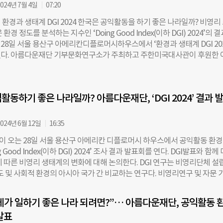
024년 7월 4일
07:20
 아시아의 기부 여건을 분석하고 있다. 어떤 아시아 국가가 기부를 비롯한 공
마나 좋은지, 인프라와 제도가 부족하다면 그 이유는 무엇인지 알아본다. 
환경과 생태계 DGI 2024 한국은 공익활동을 하기 좋은 나라일까? 비영리
uth A. Shapiro) 대표는 아시아 내 주요 기업인들의 모임인 ‘아시아 비즈
환경 정도를 분석하는 지수인 ‘Doing Good Index(이하 DGI) 2024’의 
0여 년간 사무총장을 역임한 인물로 기업의 사회적 책임(CSR) 전문가다. 
 28일 서울 용산구 아메리칸디플로머시하우스에서 ‘환경과 생태계 DGI 202
이 기부하지 않는가’라는 고민은 아시아의 전반적인 기부 환경에 대한 연구까
다. 아름다운재단 기부문화연구소가 주최하고 주한미국대사관이 후원한 
신뢰 문제를 해결해야, 더 많은 민간의 자산이 투입될 수 있다고 봤다. 지난달
활동평가지수인 DGI의 2024년도 결과를 공유하고, 한국의 공익활동 환경
운재단 기부문화연구소는 용산구 아메리칸디플로머시하우스에서 세미나를 
께 토론하기 위해 마련됐다. 현장에는 비영리 조직 및 학계 관계자 70여 
년도 DGI 결과를 공유했다. 이번이 네 번째 조사 결과 발표다. 세미나 참석차
어-한국어 동시통역이 제공됐다. DGI는 아시아 국가들이 얼마나 공익활동을
피로 대표에게 현시점에 진단하는 한국 기부 환경과 미래에 대해 물었다. 
활동하기 좋은 나라일까? 아름다운재단, ‘DGI 2024’ 결과 
인지 조사하고 비교하는 연구다. 아시아 필란트로피 소사이이어티 센터(Cent
성장, 여전히 답답한 규제 샤피로 대표는 2017년, 2018년 더나은미래와의
Philanthropy and Society, 이하 캡스)가 격년으로 진행하며, 정부 규제, 세금 
국은 사회적
 조달, 공익 생태계 총 4개 분야를 살펴본다. 이번 조사는 17개국의 2183개
024년 6월 12일
16:35
al Delivery Organization·이하 SDO)를 대상으로 설문조사와 전문가 인
 오는 28일 서울 용산구 아메리칸 디플로머시 하우스에서 공익활동 환
다. DGI는 아시아의 많은 NGO가 실제로는 정부의 영향을 크게 받는 점을
g Good Index(이하 DGI) 2024’ 조사 결과 발표회를 연다. DGI발표와 함께
대신 사회공익단체(SDO)라는 용어를 사용한다. DGI는 각 국가가 공익활동을
에 따른 비영리 생태계의 변화에 대해 논의한다. DGI 연구는 비영리단체 설
나 적합한지를 평가하여 4개 그룹으로 분류한다. 한국은 두 번째 그룹인
도 및 사회적 환경의 아시아 국가 간 비교하는 연구다. 비영리연구 및 자문 
etter’에 속했다. 루스 샤피로 캡스 대표는 DGI의 목적이 ‘자원을 어떻게 활용
피 소사이이어티 센터(Center for Asian Philanthropy and Society,
 있다고 말했다. 캡스 조사에 따르면 아시아 지역은 2030년까지 SDGs(지
관한다. DGI 지수는 ▲정부 규제 ▲세금 및 재정 정책 ▲정부 조달 ▲공익 
) 중 단 하나도 달성하기 어려울 것이라고 한다. 샤피로 대표는 “목표 달성
가 일하기 좋은 나라 되려면?”… 아름다운재단, 공익활동 
 조사를 토대로 비영리가 일하기 좋은 환경 정도를 ▲Doing Well ▲Doing
자선활동과 기업의 사회공헌을 독려해야 하는 상황”이라며 “우리는
발표
oing Okay ▲Not Doing Enough 4개 그룹으로 분류한다. 올해 조사에는 1