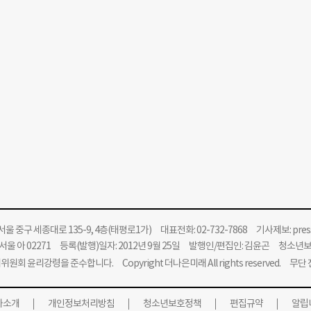
울 중구 세종대로 135-9, 4층(태평로1가) 대표전화: 02-732-7868 기사제보:
pre
울 아 02271 등록(발행)일자: 2012년 9월 25일 발행인/편집인: 김윤곤 청소년
위원회 윤리강령을 준수합니다.
Copyright 더나은미래 All rights reserved. 무
사소개
개인정보처리방침
청소년보호정책
편집규약
알립