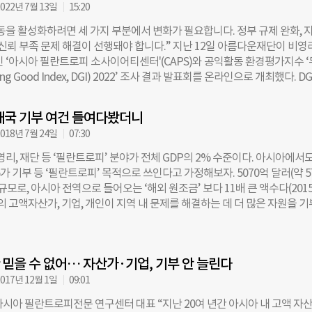
비영리단체가 응답했으며 140명의 전문가가 인터뷰에 참여했다. ‘비영리 섹
022년 7월 13일
15:20
’를 주제로 진행되는 이번 행사는 2부로 구성된다. 1부에서는 루스 샤피로
동을 활성화하려면 세 가지 부분에서 변화가 필요합니다. 정부 규제 완화, 
 아네로테 웰쉬 CAPS 수석연구원이 DGI 2024 결과를 발표한다. 이어 빠르
 신뢰 부족 문제 해결이 선행돼야 합니다.” 지난 12일 아름다운재단이 비영
 기술이 아시아의 소셜 섹터에 미치는 영향과 이에 따른 비영리단체의 대응
 ‘아시아 필란트로피 소사이어티센터'(CAPS)와 공익활동 환경평가지수 
 시간을 가진다. 2부에서는 이우영 월드비전 IT팀 박사, 이희숙 재단법인 
ng Good Index, DGI) 2022’ 조사 결과 발표회를 온라인으로 개최했다. D
길 경기도청 사회적육성과 과장, 김유리 사단법인 시민 사무처장이 패널로 
 ▲정부 규제 ▲세금과 재정 정책 ▲정부 조달 ▲공익 생태계 등 공익활동
행한다. 비영리 섹터 내 디지털·법제도 변화 및 정부·기업·시민사회와 비
을 파악해 평가한다. 지난 2018년 첫 분석 결과를 내놓은 이후 2년 주기로
 대해 이야기를 나눌 예정이다. 이번 행사는 아름다운재단 기부문화연구소가
개국 기부 여건 들여다봤더니
세 번째다. 이날 결과 발표회는 ‘한국은 비영리단체가 일하기 좋은 환경일까
구 주제 중 가장 핵심적인 세 가지 주제를 다루는 세미나 시리즈 ‘비영리 섹
018년 7월 24일
07:30
발표자로는 ‘DGI 2022’ 연구를 이끈 아네로테 웰시(Annelotte Walsh) C
나섰다. 공익단체 신뢰도 높이려면 연구진은 아시아 17국에 있는 2239개
리, 재단 등 ‘필란트로피’ 분야가 전체 GDP의 2% 수준이다. 아시아에서도
자를 대상으로 한 설문조사와 전문가 인터뷰를 시행했다. DGI 조사에서는
%가 기부 등 ‘필란트로피’ 목적으로 쓰인다고 가정해보자. 5070억 달러(약 5
 각국을 ▲두잉 엑설런트(Doing Excellent) ▲두잉 웰(Doing Well) ▲
 규모로, 아시아 전역으로 들어오는 ‘해외 원조금’ 보다 11배 큰 액수다(201
etter) ▲두잉 오케이(Doing Okay) ▲낫 두잉 이노프(Not Doing Enough
의 고액자산가, 기업, 개인이 지역 내 문제를 해결하는 데 더 많은 자원을 
나눈다. 한국은 3회 연속 ‘두잉 베터’ 그룹으로 분류됐다. 웰시 연구원은 “
다면 훨씬 큰 변화를 만들 수 있다는 뜻이다. 아시아 내 기부 및 사회투자를
이후 모든 부문에서 큰 변화가 없었다”고 평가했다. 최상위 수준인 ‘두잉 엑설
제가 뒷받침돼야 하는 이유다.” 루스 샤피로<사진> 아시아 필란트로피 소
국가는 2018년과 2020년에 이어 올해도 나오지 않았다. ‘두잉 웰’에는 싱
 for Asian Philanthropy and Society, 이하 CAPS) 대표의 말이다. 2013
름을 올렸다. ‘두잉 베터’에는 우리나라 외에 중국·홍콩·일본·말레이시아·
믿을 수 없어… 자산가·기업, 기부 안 늘린다
는 아시아 내 필란트로피 맥락과 현황 등을 연구하는 비영리 연구 및 자문기구
 ‘두잉오케이’에는 캄보디아·인도·인도네시아·네팔 등 7국이, ‘낫 두잉 
APS에선 2년여에 걸친 야심찬 연구를 발표했다. 아시아 필란트로피 현주소를
017년 12월 1일
09:01
라데시와 스리랑카가 속했다. 웰시 연구원은 공익단체에 대한 전 사회적 신
경평가지수(Doing Good Index∙이하 DGI)’가 바로 그것. 한국, 중국, 일본,
아시아 필란트로피전문 연구센터 대표 “지난 20여 년간 아시아 내 고액 자
 대만, 인도네시아 등 아시아 15개국의 기부 관련 제도와 정책, 생태계를 비