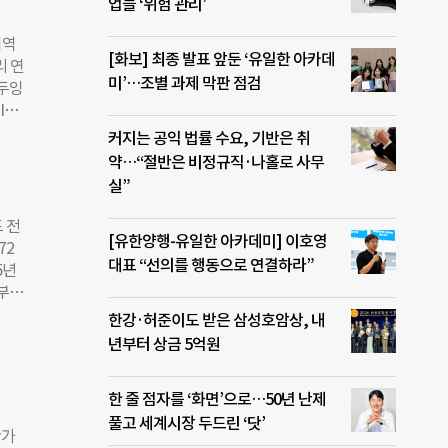
업들 ‘위험 관리’
터의
지역
게 발
[화보] 최종 발표 앞둔 ‘유일한 아카데
리 연
 전
미’…조별 과제 막판 점검
‘두잉
동천
GI는
참석
에 영
커지는 공익 법률 수요, 기반은 취
영리조
 발표
약…“절반은 비정규직·나홀로 사무
 그
?’를
터의
실”
APS
 사회
 전
[유한양행-유일한 아카데미] 이호영
 점수
72
두잉
대표 “선의를 행동으로 연결하라”
5년
) 등
기부하
한국
 장려
한강·허준이도 받은 삼성호암상, 내
런
사이어
년부터 상금 5억원
가포르
년 설
필리
다.
이노
한 줄 점자를 ‘화면’으로…50년 난제
 짚
뢰 부
풀고 세계시장 두드린 ‘닷’
 싱
산가
교한