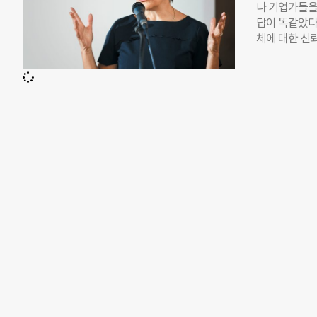
나 기업가들을 
연구다. 201
답이 똑같았다
시아 전역의 기
체에 대한 신
비영리를 신뢰
봤다. 아시아
낮다는 사실을
시아 필란트로피 소
터가 나온다면,
대표의 말이다.
한 이유를 소개
다. 내년 1월
익활동 환경평가
는 1997년에
년간 사무총장
‘필란트로피 
강연을 위해 
시아 내 기업
궁금하다. “
설립했던 199
아시아 각국에
인 역할을 논