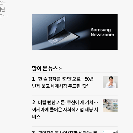
오는
 아
리단
국내
한다고
장히
 ‘아
데이
PS)‘
 설립
기관이
 ‘공
 대표
0여
’이
많이 본 뉴스 >
 기조
이 아
한 줄 점자를 ‘화면’으로…50년
이유가
난제 풀고 세계시장 두드린 ‘닷’
회를
고,
회적
버릴 뻔한 커튼·쿠션에 새 가치…
이케아에 들어온 사회적기업 재봉 서
비스