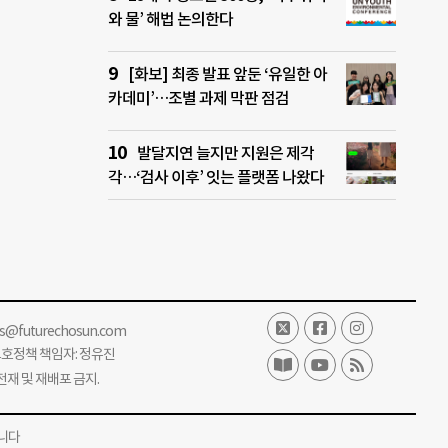
와 물’ 해법 논의한다
[화보] 최종 발표 앞둔 ‘유일한 아
카데미’…조별 과제 막판 점검
발달지연 늘지만 지원은 제각
각…‘검사 이후’ 잇는 플랫폼 나왔다
ss@futurechosun.com
보호정책 책임자: 정유진
단 전재 및 재배포 금지.
니다