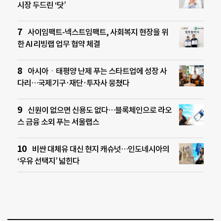
시장 두드린 ‘닷’
사이임팩트-넥스트임팩트, 사회복지 현장을 위
한 AI 리빙랩 업무 협약 체결
아시아ㆍ태평양 난제 푸는 스타트업에 성장 사
다리…국제기구·재단·투자사 뭉쳤다
신원이 없으면 신용도 없다…블록체인으로 라오
스 금융 소외 푸는 서울랩스
비싼 대체유 대신 현지 캐슈넛…인도네시아의
‘우유 선택지’ 넓힌다