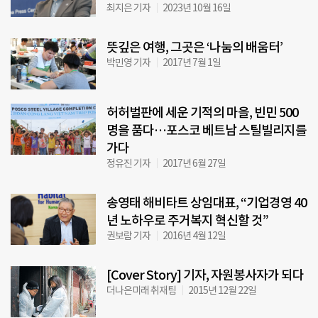
최지은 기자
2023년 10월 16일
뜻깊은 여행, 그곳은 ‘나눔의 배움터’
박민영 기자
2017년 7월 1일
허허벌판에 세운 기적의 마을, 빈민 500
명을 품다…포스코 베트남 스틸빌리지를
가다
정유진 기자
2017년 6월 27일
송영태 해비타트 상임대표, “기업경영 40
년 노하우로 주거복지 혁신할 것”
권보람 기자
2016년 4월 12일
[Cover Story] 기자, 자원봉사자가 되다
더나은미래 취재팀
2015년 12월 22일