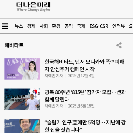
뉴스
경제
사회
환경
공익
국제
ESG·CSR
인터뷰
오
해비타트
한국해비타트, 댄서 모니카와 폭력피해
자 안심주거 캠페인 시작
채예빈 기자
2025년 12월 4일
광복 80주년 ‘815런’ 참가자 모집…션과
함께 달린다
채예빈 기자
2025년 6월 18일
“슬럼가 인구 亞에만 5억명… 재난에 강
한 집을 짓습니다”