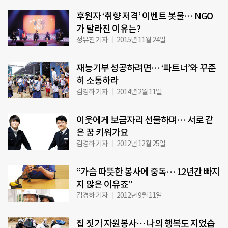
후원자 ‘취향 저격’ 이벤트 봇물… NGO
가 달라진 이유는?
정유진 기자
2015년 11월 24일
재능기부 성공하려면… ‘파트너’와 꾸준
히 소통하라
김경하 기자
2014년 2월 11일
이웃에게 보금자리 선물하며… 서로 같
은 꿈 키워가요
김경하 기자
2012년 12월 25일
“가슴 따뜻한 봉사에 중독… 12년간 빠지
지 않은 이유죠”
김경하 기자
2012년 9월 11일
집 짓기 자원봉사… 나의 행복도 지었습