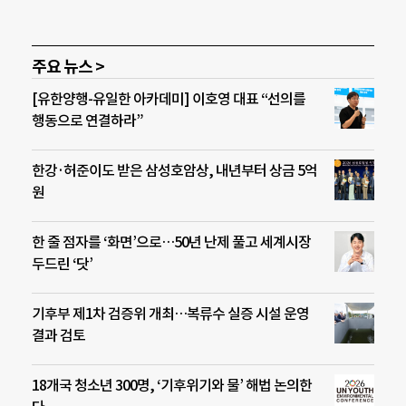
주요 뉴스 >
[유한양행-유일한 아카데미] 이호영 대표 “선의를
행동으로 연결하라”
한강·허준이도 받은 삼성호암상, 내년부터 상금 5억
원
한 줄 점자를 ‘화면’으로…50년 난제 풀고 세계시장
두드린 ‘닷’
기후부 제1차 검증위 개최…복류수 실증 시설 운영
결과 검토
18개국 청소년 300명, ‘기후위기와 물’ 해법 논의한