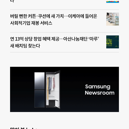
다
버릴 뻔한 커튼·쿠션에 새 가치…이케아에 들어온
사회적기업 재봉 서비스
연 13억 상당 창업 혜택 제공…아산나눔재단 ‘마루’
새 배치팀 찾는다