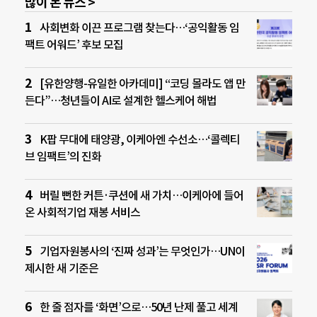
많이 본 뉴스 >
사회변화 이끈 프로그램 찾는다…‘공익활동 임
팩트 어워드’ 후보 모집
[유한양행-유일한 아카데미] “코딩 몰라도 앱 만
든다”…청년들이 AI로 설계한 헬스케어 해법
K팝 무대에 태양광, 이케아엔 수선소…‘콜렉티
브 임팩트’의 진화
버릴 뻔한 커튼·쿠션에 새 가치…이케아에 들어
온 사회적기업 재봉 서비스
기업자원봉사의 ‘진짜 성과’는 무엇인가…UN이
제시한 새 기준은
한 줄 점자를 ‘화면’으로…50년 난제 풀고 세계