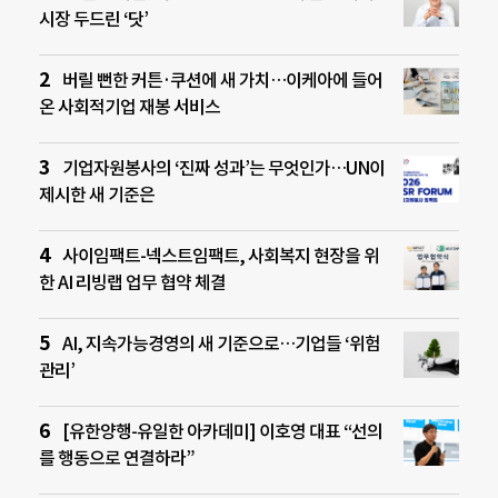
시장 두드린 ‘닷’
버릴 뻔한 커튼·쿠션에 새 가치…이케아에 들어
온 사회적기업 재봉 서비스
기업자원봉사의 ‘진짜 성과’는 무엇인가…UN이
제시한 새 기준은
사이임팩트-넥스트임팩트, 사회복지 현장을 위
한 AI 리빙랩 업무 협약 체결
AI, 지속가능경영의 새 기준으로…기업들 ‘위험
관리’
[유한양행-유일한 아카데미] 이호영 대표 “선의
를 행동으로 연결하라”