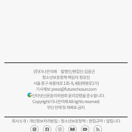
(주)더나은미래 발행인/편집인: 김윤곤
청소년보호정책 책임자: 정유진
서울 중구 세종대로 135-9, 4층(태평로1가)
기사제보:
press@futurechosun.com
인터넷신문윤리위원회 윤리강령을 준수합니다.
Copyright 더나은미래 All rights reserved.
무단 전재 및 재배포 금지.
회사소개
개인정보처리방침
청소년보호정책
편집규약
알립니다