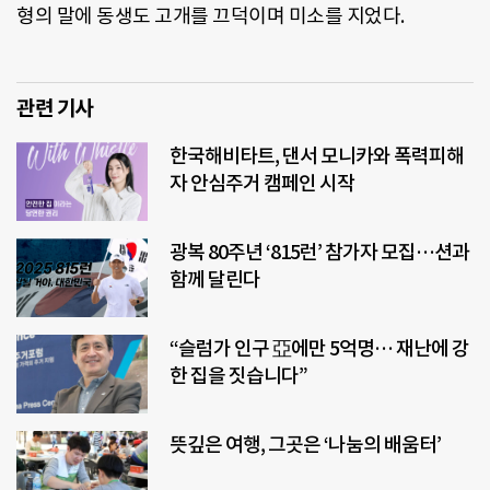
형의 말에 동생도 고개를 끄덕이며 미소를 지었다.
관련 기사
한국해비타트, 댄서 모니카와 폭력피해
자 안심주거 캠페인 시작
광복 80주년 ‘815런’ 참가자 모집…션과
함께 달린다
“슬럼가 인구 亞에만 5억명… 재난에 강
한 집을 짓습니다”
뜻깊은 여행, 그곳은 ‘나눔의 배움터’