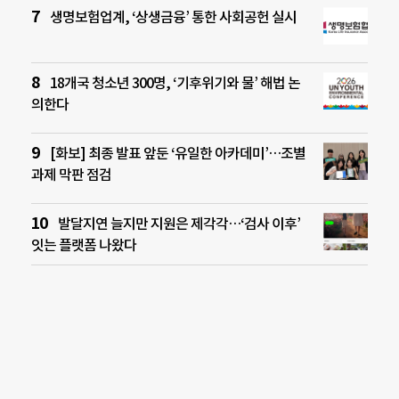
생명보험업계, ‘상생금융’ 통한 사회공헌 실시
18개국 청소년 300명, ‘기후위기와 물’ 해법 논
의한다
[화보] 최종 발표 앞둔 ‘유일한 아카데미’…조별
과제 막판 점검
발달지연 늘지만 지원은 제각각…‘검사 이후’
잇는 플랫폼 나왔다