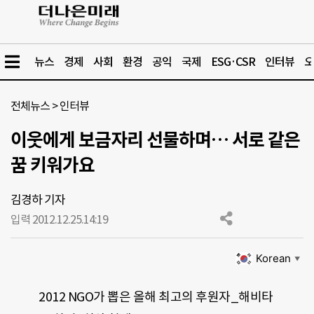
뉴스
경제
사회
환경
공익
국제
ESG·CSR
인터뷰
오
전체뉴스
>
인터뷰
이웃에게 보금자리 선물하며… 서로 같은
꿈 키워가요
김경하 기자
입력 2012.12.25.
14:19
Korean
▼
2012 NGO가 뽑은 올해 최고의 후원자_해비타