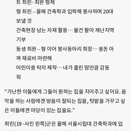
트 최린·최완 형제
형 최린 – 올해 건축학과 입학해 봉사하며 20대
보낼 것
건축현장 남는 자재 활용… 물건 팔아 재난지역
기부
동생 최완 – 형 이어 봉사동아리 회장… 용돈 아
껴 재료비 마련해
어린이용 탁자 제작… 내가 흘린 땀만큼 감동
줘
“가난한 이들에게 그들이 원하는 집을 지어주고 싶어요. 음
악을 하는 사람에겐 방음이 잘되는 집을, 텃밭을 가꾸고 싶
은 이들에겐 마당이 있는 집을요.”
최린(19·사진 왼쪽)군은 올해 서울시립대 건축학과에 입