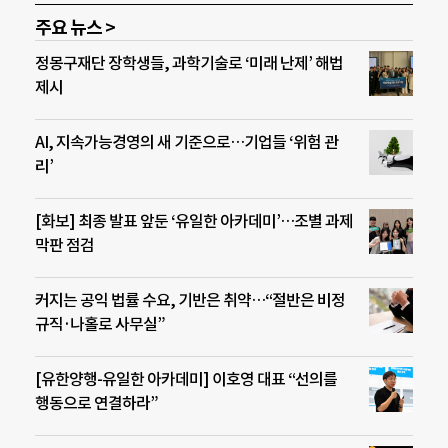
주요 뉴스 >
정몽구재단 장학생들, 과학기술로 ‘미래 난제’ 해법
제시
AI, 지속가능경영의 새 기준으로…기업들 ‘위험 관
리’
[화보] 최종 발표 앞둔 ‘유일한 아카데미’…조별 과제
막판 점검
커지는 공익 법률 수요, 기반은 취약…“절반은 비정
규직·나홀로 사무실”
[유한양행-유일한 아카데미] 이호영 대표 “선의를
행동으로 연결하라”