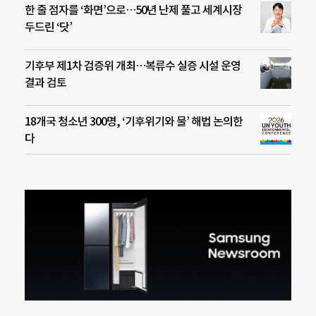
한 줄 점자를 ‘화면’으로…50년 난제 풀고 세계시장
두드린 ‘닷’
기후부 제1차 검증위 개최…복류수 실증 시설 운영
결과 검토
18개국 청소년 300명, ‘기후위기와 물’ 해법 논의한
다