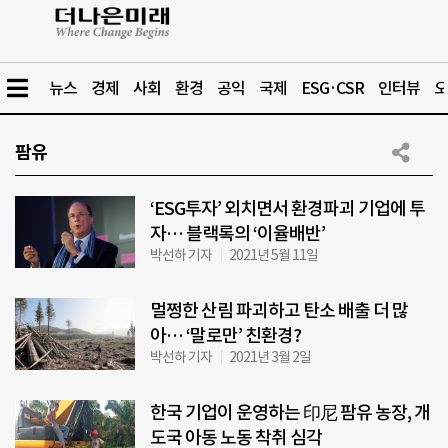
뉴스
경제
사회
환경
공익
국제
ESG·CSR
인터뷰
오
팜유
‘ESG투자’ 외치면서 환경파괴 기업에 투
자… 블랙록의 ‘이율배반’
박선하 기자
2021년 5월 11일
멀쩡한 산림 파괴하고 탄소 배출 더 많
아… ‘말로만’ 친환경?
박선하 기자
2021년 3월 2일
한국 기업이 운영하는 印尼 팜유 농장, 개
도국 아동 노동 착취 심각