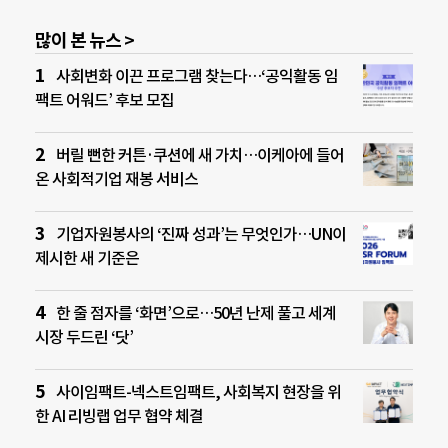
많이 본 뉴스 >
사회변화 이끈 프로그램 찾는다…‘공익활동 임
팩트 어워드’ 후보 모집
버릴 뻔한 커튼·쿠션에 새 가치…이케아에 들어
온 사회적기업 재봉 서비스
기업자원봉사의 ‘진짜 성과’는 무엇인가…UN이
제시한 새 기준은
한 줄 점자를 ‘화면’으로…50년 난제 풀고 세계
시장 두드린 ‘닷’
사이임팩트-넥스트임팩트, 사회복지 현장을 위
한 AI 리빙랩 업무 협약 체결