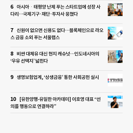
아시아ㆍ태평양 난제 푸는 스타트업에 성장 사
다리…국제기구·재단·투자사 뭉쳤다
신원이 없으면 신용도 없다…블록체인으로 라오
스 금융 소외 푸는 서울랩스
비싼 대체유 대신 현지 캐슈넛…인도네시아의
‘우유 선택지’ 넓힌다
생명보험업계, ‘상생금융’ 통한 사회공헌 실시
[유한양행-유일한 아카데미] 이호영 대표 “선
의를 행동으로 연결하라”