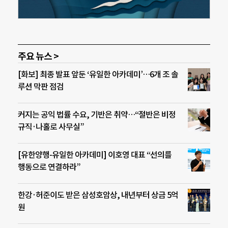
주요 뉴스 >
[화보] 최종 발표 앞둔 ‘유일한 아카데미’…6개 조 솔
루션 막판 점검
커지는 공익 법률 수요, 기반은 취약…“절반은 비정
규직·나홀로 사무실”
[유한양행-유일한 아카데미] 이호영 대표 “선의를
행동으로 연결하라”
한강·허준이도 받은 삼성호암상, 내년부터 상금 5억
원