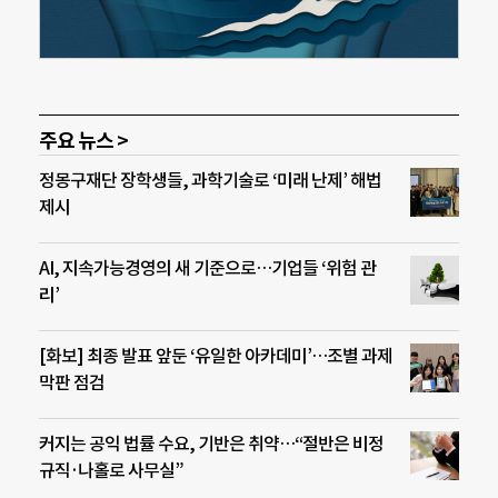
주요 뉴스 >
정몽구재단 장학생들, 과학기술로 ‘미래 난제’ 해법
제시
AI, 지속가능경영의 새 기준으로…기업들 ‘위험 관
리’
[화보] 최종 발표 앞둔 ‘유일한 아카데미’…조별 과제
막판 점검
커지는 공익 법률 수요, 기반은 취약…“절반은 비정
규직·나홀로 사무실”