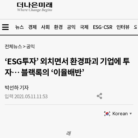
뉴스
경제
사회
환경
공익
국제
ESG·CSR
인터뷰
오
전체뉴스
>
공익
‘ESG투자’ 외치면서 환경파괴 기업에 투
자… 블랙록의 ‘이율배반’
박선하 기자
입력 2021.05.11.
11:53
Korean
▼
래