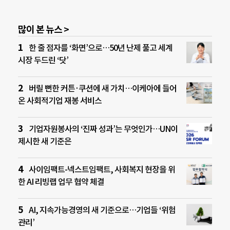
많이 본 뉴스 >
한 줄 점자를 ‘화면’으로…50년 난제 풀고 세계
시장 두드린 ‘닷’
버릴 뻔한 커튼·쿠션에 새 가치…이케아에 들어
온 사회적기업 재봉 서비스
기업자원봉사의 ‘진짜 성과’는 무엇인가…UN이
제시한 새 기준은
사이임팩트-넥스트임팩트, 사회복지 현장을 위
한 AI 리빙랩 업무 협약 체결
AI, 지속가능경영의 새 기준으로…기업들 ‘위험
관리’