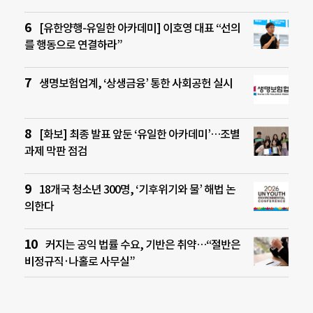
[유한양행-유일한 아카데미] 이호영 대표 “선의
를 행동으로 연결하라”
생명보험업계, ‘상생금융’ 통한 사회공헌 실시
[화보] 최종 발표 앞둔 ‘유일한 아카데미’…조별
과제 막판 점검
18개국 청소년 300명, ‘기후위기와 물’ 해법 논
의한다
커지는 공익 법률 수요, 기반은 취약…“절반은
비정규직·나홀로 사무실”