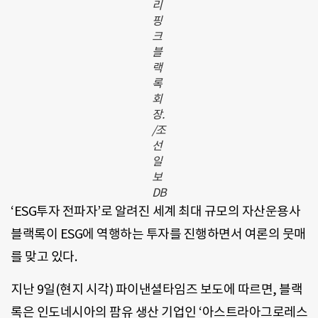
리
핑
크
블
랙
록
회
장.
/조
선
일
보
DB
‘ESG투자 전파자’로 알려진 세계 최대 규모의 자산운용사
블랙록이 ESG에 역행하는 투자를 진행하면서 여론의 뭇매
를 맞고 있다.
지난 9일(현지 시각) 파이낸셜타임즈 보도에 따르면, 블랙
록은 인도네시아의 팜유 생산 기업인 ‘아스트라아그로레스