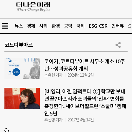
뉴스
경제
사회
환경
공익
국제
ESG·CSR
인터뷰
오
코트디부아르
코이카, 코트디부아르 사무소 개소 10주
년…성과공유회 개최
조유현 기자
2024년 12월 2일
[비영리, 이젠 임팩트다-①] 학교만 보내
면 끝? 아프리카 소녀들의 ‘진짜’ 변화를
측정한다..세이브더칠드런 ‘스쿨미’ 캠페
인 5년
주선영 기자
2017년 4월 14일