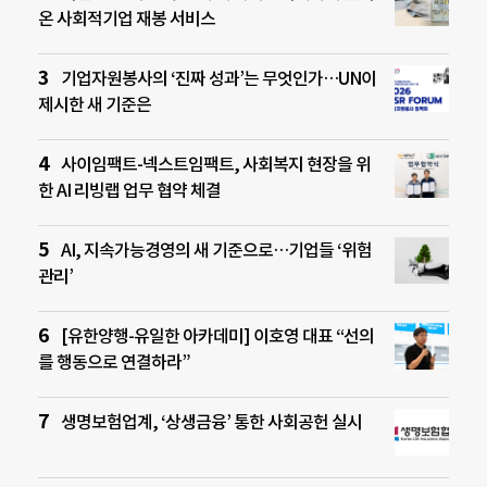
온 사회적기업 재봉 서비스
기업자원봉사의 ‘진짜 성과’는 무엇인가…UN이
제시한 새 기준은
사이임팩트-넥스트임팩트, 사회복지 현장을 위
한 AI 리빙랩 업무 협약 체결
AI, 지속가능경영의 새 기준으로…기업들 ‘위험
관리’
[유한양행-유일한 아카데미] 이호영 대표 “선의
를 행동으로 연결하라”
생명보험업계, ‘상생금융’ 통한 사회공헌 실시