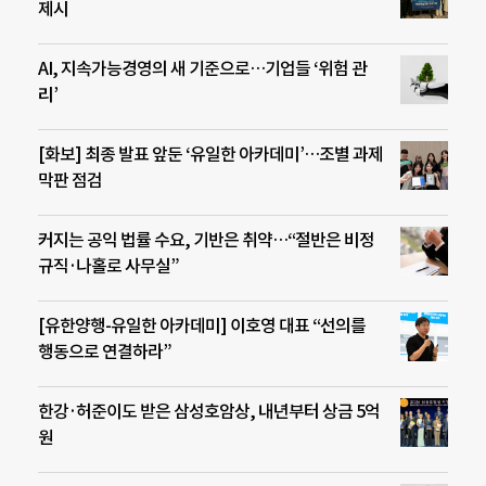
제시
AI, 지속가능경영의 새 기준으로…기업들 ‘위험 관
리’
[화보] 최종 발표 앞둔 ‘유일한 아카데미’…조별 과제
막판 점검
커지는 공익 법률 수요, 기반은 취약…“절반은 비정
규직·나홀로 사무실”
[유한양행-유일한 아카데미] 이호영 대표 “선의를
행동으로 연결하라”
한강·허준이도 받은 삼성호암상, 내년부터 상금 5억
원