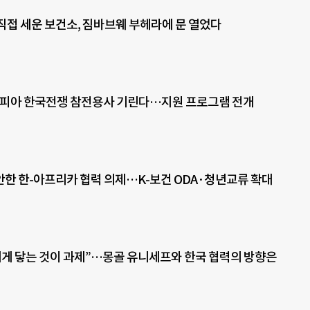
직접 세운 보건소, 짐바브웨 부헤라에 문 열었다
오피아 한국전쟁 참전용사 기린다…지원 프로그램 전개
한 한-아프리카 협력 의제…K-보건 ODA·청년교류 확대
에게 닿는 것이 과제”…몽골 유니세프와 한국 협력의 방향은