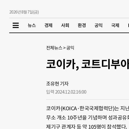
2026년 8월 7일(금)
뉴스
경제
사회
환경
공익
국제
전체뉴스
>
공익
코이카, 코트디부아
조유현 기자
입력 2024.12.02.
16:00
코이카(KOICA·한국국제협력단)는 지
무소 개소 10주년을 기념하며 성과공유
제기구 관계자 등 약 105명이 참석했다.