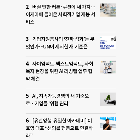
버릴 뻔한 커튼·쿠션에 새 가치…
이케아에 들어온 사회적기업 재봉 서
비스
기업자원봉사의 ‘진짜 성과’는 무
엇인가…UN이 제시한 새 기준은
사이임팩트-넥스트임팩트, 사회
복지 현장을 위한 AI 리빙랩 업무 협
약 체결
AI, 지속가능경영의 새 기준으
로…기업들 ‘위험 관리’
[유한양행-유일한 아카데미] 이
호영 대표 “선의를 행동으로 연결하
라”