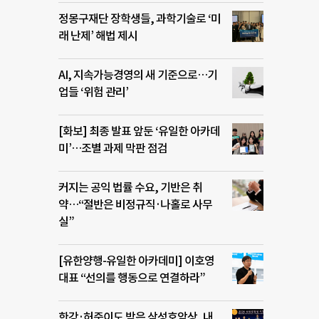
정몽구재단 장학생들, 과학기술로 ‘미
래 난제’ 해법 제시
AI, 지속가능경영의 새 기준으로…기
업들 ‘위험 관리’
[화보] 최종 발표 앞둔 ‘유일한 아카데
미’…조별 과제 막판 점검
커지는 공익 법률 수요, 기반은 취
약…“절반은 비정규직·나홀로 사무
실”
[유한양행-유일한 아카데미] 이호영
대표 “선의를 행동으로 연결하라”
한강·허준이도 받은 삼성호암상, 내