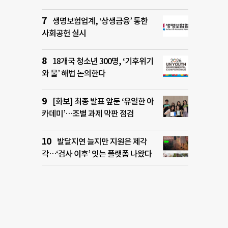
생명보험업계, ‘상생금융’ 통한
사회공헌 실시
18개국 청소년 300명, ‘기후위기
와 물’ 해법 논의한다
[화보] 최종 발표 앞둔 ‘유일한 아
카데미’…조별 과제 막판 점검
발달지연 늘지만 지원은 제각
각…‘검사 이후’ 잇는 플랫폼 나왔다