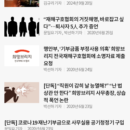
김규리 기자
2024년 9월 20일
“재해구호협회의 거짓해명, 바로잡고 싶
다”…퇴사자 5人 추가 증언
문일요 기자 , 박선하 기자
2020년 6월 25일
행안부, ‘기부금품 부정사용 의혹’ 희망브
리지 전국재해구호협회에 소명자료 제출
요청
박선하 기자
2020년 6월 24일
[단독] “직원이 감히 날 능멸해?” “난 법
상관 안 한다” 희망브리지 사무총장, 상습
적 폭언 논란
박선하 기자
2020년 6월 23일
[단독] 코로나19 재난기부금으로 사무실용 공기청정기 구입
문일요 기자
2020년 6월 23일