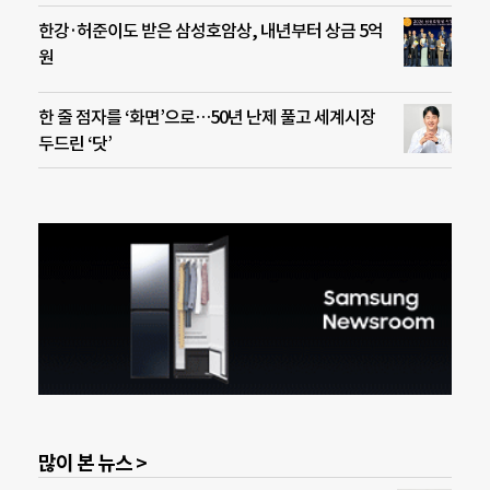
한강·허준이도 받은 삼성호암상, 내년부터 상금 5억
원
한 줄 점자를 ‘화면’으로…50년 난제 풀고 세계시장
두드린 ‘닷’
많이 본 뉴스 >