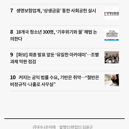
생명보험업계, ‘상생금융’ 통한 사회공헌 실시
18개국 청소년 300명, ‘기후위기와 물’ 해법 논
의한다
[화보] 최종 발표 앞둔 ‘유일한 아카데미’…조별
과제 막판 점검
커지는 공익 법률 수요, 기반은 취약…“절반은
비정규직·나홀로 사무실”
(주)더나은미래 발행인/편집인: 김윤곤