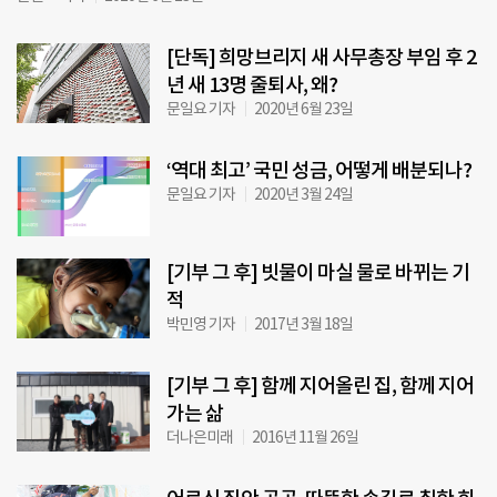
[단독] 희망브리지 새 사무총장 부임 후 2
년 새 13명 줄퇴사, 왜?
문일요 기자
2020년 6월 23일
‘역대 최고’ 국민 성금, 어떻게 배분되나?
문일요 기자
2020년 3월 24일
[기부 그 후] 빗물이 마실 물로 바뀌는 기
적
박민영 기자
2017년 3월 18일
[기부 그 후] 함께 지어올린 집, 함께 지어
가는 삶
더나은미래
2016년 11월 26일