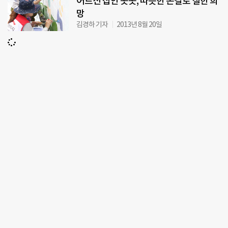
어르신 집안 곳곳, 따뜻한 손길로 칠한 희
망
김경하 기자
2013년 8월 20일