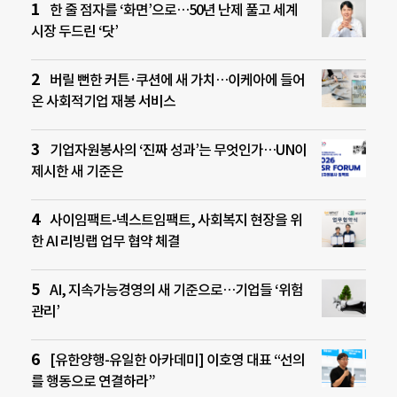
한 줄 점자를 ‘화면’으로…50년 난제 풀고 세계
시장 두드린 ‘닷’
버릴 뻔한 커튼·쿠션에 새 가치…이케아에 들어
온 사회적기업 재봉 서비스
기업자원봉사의 ‘진짜 성과’는 무엇인가…UN이
제시한 새 기준은
사이임팩트-넥스트임팩트, 사회복지 현장을 위
한 AI 리빙랩 업무 협약 체결
AI, 지속가능경영의 새 기준으로…기업들 ‘위험
관리’
[유한양행-유일한 아카데미] 이호영 대표 “선의
를 행동으로 연결하라”