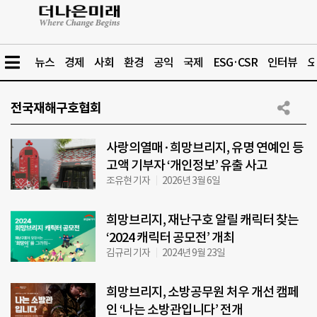
뉴스
경제
사회
환경
공익
국제
ESG·CSR
인터뷰
오
전국재해구호협회
사랑의열매·희망브리지, 유명 연예인 등
고액 기부자 ‘개인정보’ 유출 사고
조유현 기자
2026년 3월 6일
희망브리지, 재난구호 알릴 캐릭터 찾는
‘2024 캐릭터 공모전’ 개최
김규리 기자
2024년 9월 23일
희망브리지, 소방공무원 처우 개선 캠페
인 ‘나는 소방관입니다’ 전개