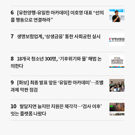
[유한양행-유일한 아카데미] 이호영 대표 “선의
를 행동으로 연결하라”
생명보험업계, ‘상생금융’ 통한 사회공헌 실시
18개국 청소년 300명, ‘기후위기와 물’ 해법 논
의한다
[화보] 최종 발표 앞둔 ‘유일한 아카데미’…조별
과제 막판 점검
발달지연 늘지만 지원은 제각각…‘검사 이후’
잇는 플랫폼 나왔다