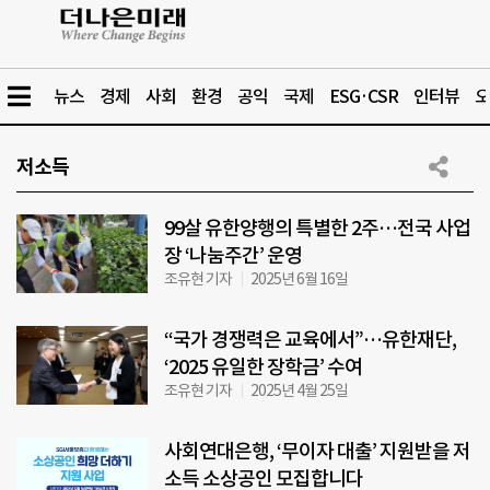
뉴스
경제
사회
환경
공익
국제
ESG·CSR
인터뷰
오
저소득
99살 유한양행의 특별한 2주…전국 사업
장 ‘나눔주간’ 운영
조유현 기자
2025년 6월 16일
“국가 경쟁력은 교육에서”…유한재단,
‘2025 유일한 장학금’ 수여
조유현 기자
2025년 4월 25일
사회연대은행, ‘무이자 대출’ 지원받을 저
소득 소상공인 모집합니다