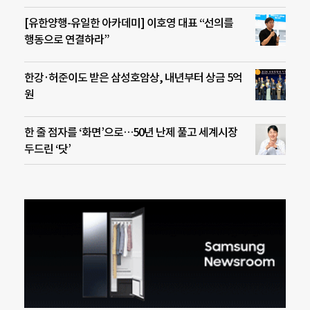
[유한양행-유일한 아카데미] 이호영 대표 “선의를
행동으로 연결하라”
한강·허준이도 받은 삼성호암상, 내년부터 상금 5억
원
한 줄 점자를 ‘화면’으로…50년 난제 풀고 세계시장
두드린 ‘닷’