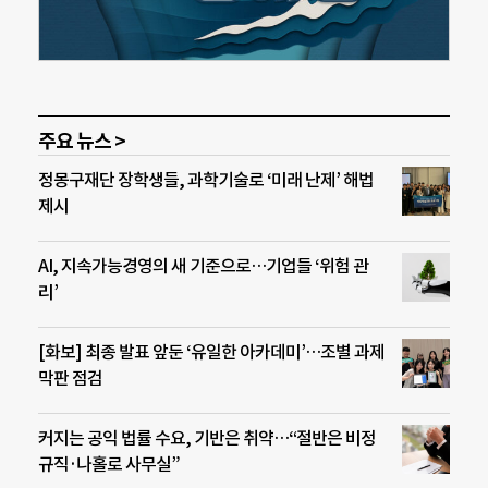
주요 뉴스 >
정몽구재단 장학생들, 과학기술로 ‘미래 난제’ 해법
제시
AI, 지속가능경영의 새 기준으로…기업들 ‘위험 관
리’
[화보] 최종 발표 앞둔 ‘유일한 아카데미’…조별 과제
막판 점검
커지는 공익 법률 수요, 기반은 취약…“절반은 비정
규직·나홀로 사무실”