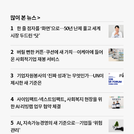
많이 본 뉴스 >
한 줄 점자를 ‘화면’으로…50년 난제 풀고 세계
시장 두드린 ‘닷’
버릴 뻔한 커튼·쿠션에 새 가치…이케아에 들어
온 사회적기업 재봉 서비스
기업자원봉사의 ‘진짜 성과’는 무엇인가…UN이
제시한 새 기준은
사이임팩트-넥스트임팩트, 사회복지 현장을 위
한 AI 리빙랩 업무 협약 체결
AI, 지속가능경영의 새 기준으로…기업들 ‘위험
관리’