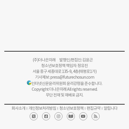
(주)더나은미래 발행인/편집인: 김윤곤
청소년보호정책 책임자: 정유진
서울 중구 세종대로 135-9, 4층(태평로1가)
기사제보:
press@futurechosun.com
인터넷신문윤리위원회 윤리강령을 준수합니다.
Copyright 더나은미래 All rights reserved.
무단 전재 및 재배포 금지.
회사소개
개인정보처리방침
청소년보호정책
편집규약
알립니다