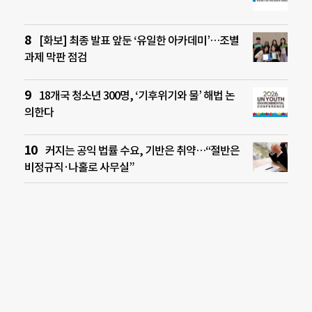
[화보] 최종 발표 앞둔 ‘유일한 아카데미’…조별
과제 막판 점검
18개국 청소년 300명, ‘기후위기와 물’ 해법 논
의한다
커지는 공익 법률 수요, 기반은 취약…“절반은
비정규직·나홀로 사무실”