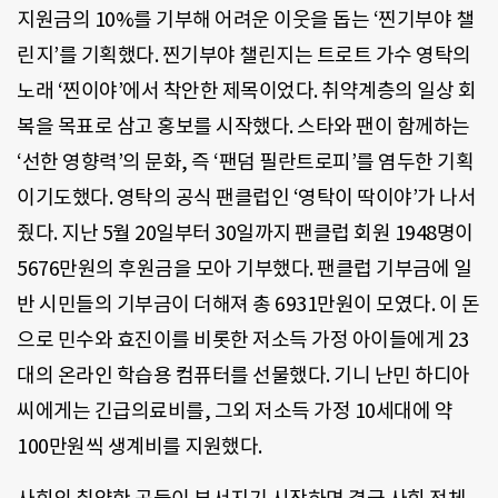
지원금의
10%
를 기부해 어려운 이웃을 돕는
‘
찐기부야 챌
린지
’
를 기획했다
.
찐기부야 챌린지는 트로트 가수 영탁의
노래
‘
찐이야
’
에서 착안한 제목이었다
.
취약계층의 일상 회
복을 목표로 삼고 홍보를 시작했다
.
스타와 팬이 함께하는
‘
선한 영향력
’
의 문화
,
즉
‘
팬덤 필란트로피
’
를 염두한 기획
이기도했다
.
영탁의 공식 팬클럽인
‘
영탁이 딱이야
’
가 나서
줬다
.
지난
5
월
20
일부터
30
일까지 팬클럽 회원
1948
명이
5676
만원의 후원금을 모아 기부했다
. 팬클럽 기부금에 일
반 시민들의 기부금이 더해져 총 6931만원이 모였다.
이 돈
으로 민수와 효진이를 비롯한 저소득 가정 아이들에게
23
대의 온라인 학습용 컴퓨터를 선물했다
.
기니 난민 하디아
씨에게는 긴급의료비를, 그외 저소득 가정 10세대에 약
100
만원씩 생계비를 지원했다.