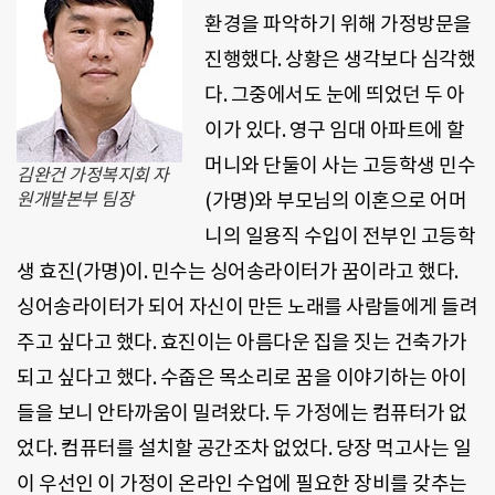
환경을 파악하기 위해 가정방문을
진행했다
.
상황은 생각보다 심각했
다
.
그중에서도 눈에 띄었던 두 아
이가 있다
.
영구 임대 아파트에 할
머니와 단둘이 사는 고등학생 민수
김완건 가정복지회 자
원개발본부 팀장
(
가명
)
와 부모님의 이혼으로 어머
니의 일용직 수입이 전부인 고등학
생 효진
(
가명
)
이
.
민수는 싱어송라이터가 꿈이라고 했다
.
싱어송라이터가 되어 자신이 만든 노래를 사람들에게 들려
주고 싶다고 했다
.
효진이는 아름다운 집을 짓는 건축가가
되고 싶다고 했다
.
수줍은 목소리로 꿈을 이야기하는 아이
들을 보니 안타까움이 밀려왔다
.
두 가정에는 컴퓨터가 없
었다
.
컴퓨터를 설치할 공간조차 없었다
.
당장 먹고사는 일
이 우선인 이 가정이 온라인 수업에 필요한 장비를 갖추는