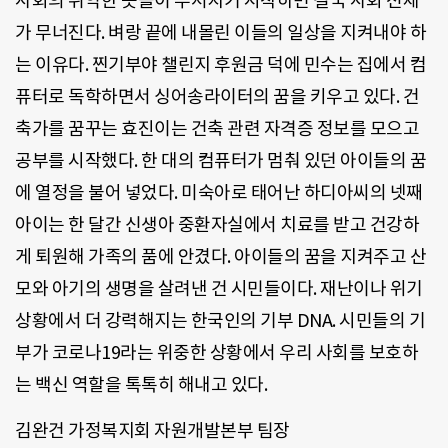
사회의 취약한 곳들이 부서지기 시작하면 결국 사회 전체
가 무너진다
.
벼랑 끝에 내몰린 이들의 일상을 지켜내야 하
는 이유다
.
찐기부야 챌린지 후원금 덕에 민수는 집에서 컴
퓨터로 독학하면서 싱어송라이터의 꿈을 키우고 있다
.
건
축가를 꿈꾸는 효진이는 건축 관련 자격증 정보를 모으고
공부를 시작했다
.
한 대의 컴퓨터가 멈춰 있던 아이들의 꿈
에 열정을 불어 넣었다
.
미숙아로 태어난 하디아씨의 넷째
아이는 한 달간 신생아 중환자실에서 치료를 받고 건강하
게 퇴원해 가족의 품에 안겼다
. 아이들의 꿈을 지켜주고 산
모와 아기의 생명을 살려낸 건 시민들이다.
재난이나 위기
상황에서 더 강력해지는 한국인의 기부
DNA.
시민들의 기
부가 코로나
19
라는 위중한 상황에서 우리 사회를 보호하
는 백신 역할을 톡톡히 해내고 있다
.
김완건 가정복지회 자원개발본부 팀장