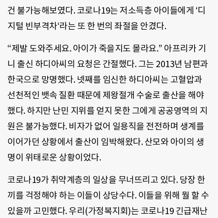
건 불가능해보였다
.
코로나
19
는 저소득층 아이들에게
‘
디
지털 빈부격차
‘
라는 또 한 번의 좌절을 안겼다
.
“
제발 도와주세요
.
아이가 죽을지도 몰라요
.”
아프리카 기
니 출신 하디아씨의 요청은 간절했다
.
그는
2013
년 남편과
한국으로 망명했다
.
넷째를 임신한 하디아씨는 고혈압과
선천적인 뱃속 질환 때문에 제왕절개 수술로 출산을 해야
했다
.
하지만 난민 지위를 얻지 못한 그에게 공공영역의 지
원은 불가능했다
.
비자가 없어 일용직을 전전하며 생계를
이어가던 상황에서 출산이 임박해왔다
.
산모와 아이의 생
명이 위태로운 상황이었다
.
코로나
19
가 취약계층의 일상을 무너뜨리고 있다
.
당장 한
끼를 걱정해야 하는 이들이 상당수다
.
이들을 위해 뭘 할 수
있을까 고민했다
.
우리
(
가정복지회
)
는 코로나
19
긴급재난