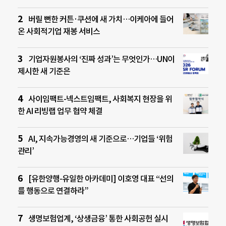
버릴 뻔한 커튼·쿠션에 새 가치…이케아에 들어
온 사회적기업 재봉 서비스
기업자원봉사의 ‘진짜 성과’는 무엇인가…UN이
제시한 새 기준은
사이임팩트-넥스트임팩트, 사회복지 현장을 위
한 AI 리빙랩 업무 협약 체결
AI, 지속가능경영의 새 기준으로…기업들 ‘위험
관리’
[유한양행-유일한 아카데미] 이호영 대표 “선의
를 행동으로 연결하라”
생명보험업계, ‘상생금융’ 통한 사회공헌 실시