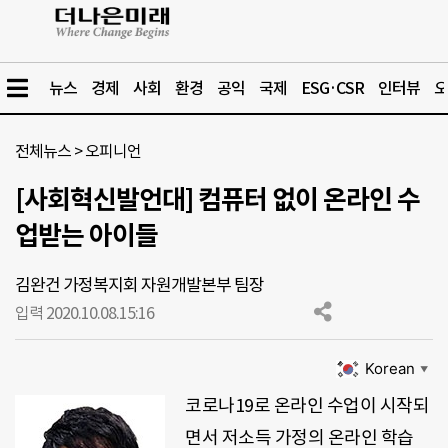
뉴스
경제
사회
환경
공익
국제
ESG·CSR
인터뷰
오
전체뉴스
>
오피니언
[사회혁신발언대] 컴퓨터 없이 온라인 수
업받는 아이들
김완건 가정복지회 자원개발본부 팀장
입력 2020.10.08.
15:16
Korean
▼
코로나
19
로 온라인 수업이 시작되
면서 저소득 가정의 온라인 학습