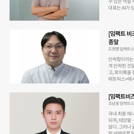
수 있는 역할
트스퀘어의 사
대표는 AI가 
춤형 프로그램
과 비용의 한
현장 실무자가
여건이 마련됐
드백 세션을 
‘세상을 바꿀
기획자’로 재
[임팩트 비
사회공헌 컨설
이슈를 발굴하
해 2015년 
종말
하는 다음 단계
도현명 임팩트스
장 파트너로 
안락함이라는 
만드는 것이라
게 안락한 것일
좋은 기업을 
고, 회의록을 
업을 ‘잘 키우
매트릭스>에서
임팩트스퀘어는
경고음도 없이
정에도 직접 
다. 변화가 위
임팩트 스타
[임팩트비
응’이라는 이
조남웅 임팩트스
봇 군단의 반
시장의 분위기는
국내 최종 에너
어들고, 우리 
되며, 태양열·
고 있다. 글로
않다. 그러나 
낙관론에는 분
한 넷제로를 