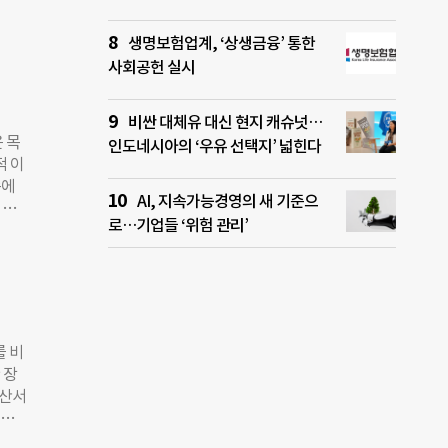
에 그
못할
 그로
눌 수
생명보험업계, ‘상생금융’ 통한
 집중
사회공헌 실시
실패
℃ 미
열 활
비싼 대체유 대신 현지 캐슈넛…
는
 목
인도네시아의 ‘우유 선택지’ 넓힌다
 북유
적 이
업적
속에
문가
AI, 지속가능경영의 새 기준으
 약
 점
로…기업들 ‘위험 관리’
년이
 막
연도별
 상용
업들이
 특
건을
했으
적기업
를 비
 하
 장
대로
계산서
여할
부금
K그
 이