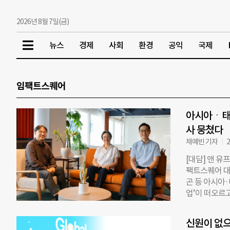
2026년 8월 7일(금)
뉴스
경제
사회
환경
공익
국제
임팩트스퀘어
아시아ㆍ태
사 뭉쳤다
채예빈 기자
2
[대담] 앤 
팩트스퀘어 대
곤 등 아시아
업’이 떠오르
업과의 연결이
트스퀘어가 아
신원이 없
터 ‘글로벌 임