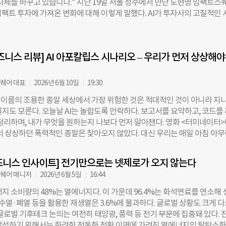
 자체를 바꾸고 있습니다.” 지난 19일 서울 성수에서 만난 도현명 임팩트스
회적 가치 측정 AI 워크숍도 운영한다. 참여자들의 실제 직무 고민을 반영
임팩트 투자에 가져온 변화에 대해 이렇게 말했다. AI가 투자사의 고질적인 
도 마련된다. 모집 단계에서 홍보·마케팅, 노무·회계, 기부금품법, 모금 전
계를 허물면서, 이제 투자 기업의 성장과 경영에 보다 적극적으로 개입할 수
 겪는 직무 난제를 수집·분석한 뒤, 이를 바탕으로 전문가 케이스 스터디와
다는 것이다. 과거 IT 기업에서 온라인 게임 전략 업무를 담당했던 도 대표
진행할 예정이다. 소셜파트너스클럽은 실무자의 역할을 ‘사회문제 해결을 
 수 있는 사업’을 꿈꾸며 2010년 임팩트스퀘어를 창업했다. 초기에는 대기
정의하는 데서 출발한다. 사회서비스 영역별 실무자들이 함께 모여 현장의 
즈니스 리뷰] AI 아포칼립스 시나리오 – 우리가 먼저 상상해야
팅에 주력했으나, 실질적인 변화를 빠르게 이끄는 ‘소셜벤처’의 가능성에 
고, 참여 조직 간
첫 투자를 단행했다. 이후 2019년 첫 펀드 조성을 거쳐, 현재 임팩트스퀘어가
는 바로 ‘투자 기업의 성장에 직접 개입하는 것’이다. ◇ 투자를 넘어 기업
퀘어 대표
2026년 6월 10일
19:30
도 대표는 “좋은 임팩트 투자란 기업이 성장하고 그 성과를 함께 나누는 구
이름의 조용한 종말 세상에서 가장 위험한 것은 적대적인 것이 아니라 지
는 본질은 변함이 없다”면서도 투자 방식의 진화를 강조했다. 그는 “초기
지도 모른다. 오늘날 AI는 놀랍도록 안락하다. 보고서를 요약하고, 코드를
발굴하고 ‘잘 고르는 데’ 집중했다면, 이제는 우리가 어떻게 대표를 지지하고
정리하며, 내가 무엇을 원하는지 나보다 먼저 알아챈다. 영화 <터미네이터>
는’ 조직이 될 것인가를 더 깊이 고민하고 있다”고 말했다. 이러한 철학에 
 상상하던 폭력적인 종말은 찾아오지 않았다. 대신 우리는 매일 아침 아무
 작년부터 더 큰 시너지를 낼 수 있는 기업의 지분을 과감히 취득하고, 
 조금씩 더 편리해지는 세계에 접속하며 안주한다. 문제는 바로 그 안락함
참여하는 형태의 사업을 시작했다. 대표적인 사례가 장난감 자원순환을 이
협적으로 느껴질 때 인간은 저항하지만, 변화가 너무나 편안할 때 인간은 ‘
트업
즈니스 인사이트] 전기만으로는 넷제로가 오지 않는다
름으로 고유한 주체성을 조용히 내어준다. AI 아포칼립스의 진짜 시나리오는
퀘어 매니저
2026년 6월 5일
16:44
란이 아니라, 인간이 스스로 생각하기를 멈추는 날에서 시작될지도 모른다.
 압도적으로 낙관적이다. 전 세계 정부가 수백조 원 규모의 AI 투자 경쟁
지 소비량의 48%는 열에너지다. 이 가운데 96.4%는 화석연료를 연소해 
정부 역시 AI를 국가 경쟁력의 핵심 축으로 배치하며 인프라 구축에 박차를
수열·폐열 등을 활용한 재생열은 3.6%에 불과하다. 글로벌 상황도 크게 
벌 기업들은 “AI를 쓰지 않는 조직은 도태된다”는 것을 상식으로 여긴다. 
글로벌 기후테크 논의는 여전히 태양광, 풍력 등 전기 부문에 집중돼 있다. 
명한 근거가 있다. 우리 역시 AI를 반대하는 쪽이 아니다. 오히려 임팩트
달성하기 위해서는 화려한 전동화 전환 이면에 가려진 열에너지의 탈탄소