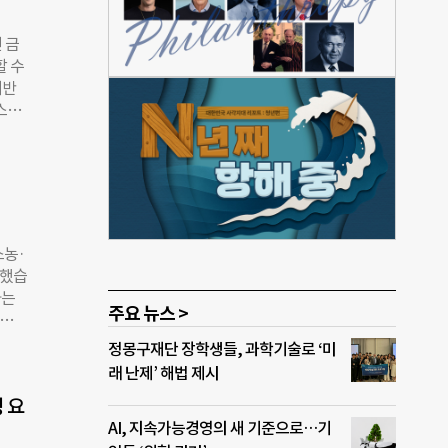
지에
 이
 금
합해
할 수
기반
업을
스를
 창
. 장
팩트
 궁극
기업
소사
국에
를 만
업의
터가
업별
굴·육
소농·
받은
 했습
 공
다는
주요 뉴스 >
음료를
 접근
정몽구재단 장학생들, 과학기술로 ‘미
금융계
팩트
래 난제’ 해법 제시
 반
을 위
다.
 요
글로벌
장 대
AI, 지속가능경영의 새 기준으로…기
 임