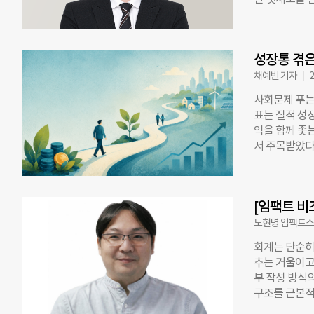
는 이 영역에서
효율화 문제를
낙관의 사각지
까? 열에너지
인한 손실은 
있다. 생산된
하느라 그 과정
성장통 겪은
Energy).
를 미리 시뮬
만의 저온 폐
채예빈 기자
2
용의 가능성과
사회문제 푸는
수천 세대에 
표는 질적 성장
럽을 중심으로
익을 함께 좇
으로 대규모 
서 주목받았다.
들과의 인터뷰
7300억 원까
에는 이견이 
채 되지 않았
대한 열량을 
보도량 추이를 
화 단계에 있
[임팩트 비
주목하기 시작
히 전문가들은
기록하며 전년(
도현명 임팩트스
나, 이후 정책
회계는 단순히
키우자”…기업
추는 거울이고 
나는 SK였다.
부 작성 방식
성장하기 위해
구조를 근본적
수 있는 임팩
을 경영의 핵