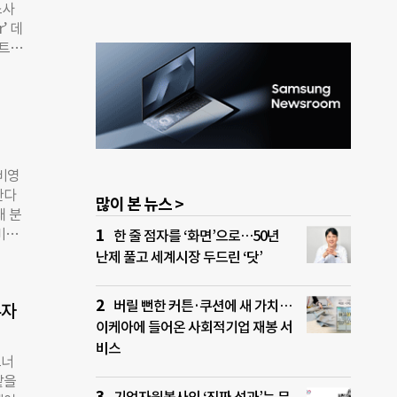
소사
률에
’ 데
 주
타트업
도
 주최
정책의
문제
 임팩
기업이
인도
순환
보였
비영
농업
한다
많이 본 뉴스 >
되다
대 분
넛 부
비영
한 줄 점자를 ‘화면’으로…50년
핵심
자가
난제 풀고 세계시장 두드린 ‘닷’
개발
포함된
리 본
’와
친환경
버릴 뻔한 커튼·쿠션에 새 가치…
투자
로그램
지 않
이케아에 들어온 사회적기업 재봉 서
연계
비스
키우는
트너
용 챗
맡을
임팩