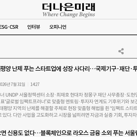
ESG·CSR
인터뷰
오피니언
평양 난제 푸는 스타트업에 성장 사다리…국제기구·재단·
026년 7월 31일
14:27
유프너 UNDP 서울정책센터 소장·최재호 현대차 정몽구 재단 사무총장·도현
표‘글로벌 임팩트프러너’로 맞춤형 멘토링·투자자 연계도 기후위기와 보건
·태평양 지역의 난제를 해결할 주체로 현장 맞춤형 해법을 쥔 ‘임팩트 스타
고 있다. 다만 사업을 고도화하고 시장을 넓히려면 자금과 실증 기회, 투자자
 필수적이다. 유엔개발계획(UNDP) 서울정책센터와 현대차 정몽구 재단,
태지역 임팩트 스타트업 육성을 위해 손을 잡은 이유다. 세 기관은 지난 3
으면 신용도 없다…블록체인으로 라오스 금융 소외 푸는 서울
팩트프러너(Global ImpactPreneur)’를 운영하며, 아태지역 개발도상국의