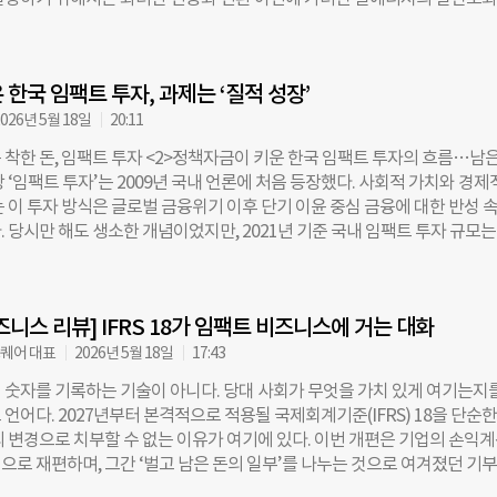
 누구보다 AI 전환에 앞장서고 있다고 자신한다. 그러나 바로 그렇기 때문
 함께 살펴볼 필요가 있다. ◇ 버려지는 데이터센터 열, 왜 당장 활용하지 
대 역시 함께 보아야 한다. 기술이 주는 이득은 즉각적이고 가시적이지만,
 탈탄소화는 크게 무탄소 에너지원을 활용한 열 생산과 폐열 재활용으로 나
천천히 그리고 눈에 띄지 않게 찾아온다. 우리는 AI가 만들어내는 결과물에
 열에너지의 절반은 실제 사용처까지 전달되지 못한 채 버려진다(Wasted
에서 AI가 서서히 지워가는 ‘인간적 맥락’을 보지 못하고 있다. 프리모템: 
 한국 임팩트 투자, 과제는 ‘질적 성장’
 특히 전체 폐열의 절반 이상을 차지하는 100℃ 미만의 중저온 폐열 가운데, 40
레이션하는 예방의 기술 임팩트스퀘어가 ‘AI 아포칼립스’ 연구를 시작한
열은 회수가 까다롭고 승온 장치인 히트펌프가 필수적이다. 이러한 저온 폐
026년 5월 18일
20:11
 한계를 동시에 보여주는 사례가 데이터센터다. 하이퍼스케일 데이터센터
 착한 돈, 임팩트 투자 <2>정책자금이 키운 한국 임팩트 투자의 흐름…남은
열을 공급할 수 있는 수준의 에너지를 24시간 발생시키는 잠재적 열원이며,
 ‘임팩트 투자’는 2009년 국내 언론에 처음 등장했다. 사회적 가치와 경제
 이미 상용화 사례도 존재한다. 그러나 국내에서는 데이터센터 폐열이 상
는 이 투자 방식은 글로벌 금융위기 이후 단기 이윤 중심 금융에 대한 반성 
활용되는 사례를 찾아보기 어렵다. 최근 임팩트스퀘어 투자팀은 국내외 전
 당시만 해도 생소한 개념이었지만, 2021년 기준 국내 임팩트 투자 규모는
를 통해 그 배경을 확인했다. 전문가들은 데이터센터가 훌륭한 열원이라는
지 커졌다. 정책금융 안에 본격적으로 들어온 것은 2018년 이후로, 아직 10
없었다. “데이터센터는 24시간 가동되기 때문에 열 발생의 불확실성이 낮고,
다. <더나은미래>는 한국언론진흥재단 빅카인즈를 통해 ‘임팩트 투자’의 
안정적으로 공급할 수 있다. 또한 온도를 높이기 위한 히트펌프 기술도 이미
분석했다. 그 결과, 2011년 16건, 2012년 24건에 불과했던 보도량은 기
다”는 평가다. 그럼에도 현장에서 마주하는 결정적 장벽은 인프라 비용이다.
즈니스 리뷰] IFRS 18가 임팩트 비즈니스에 거는 대화
한 2013년부터 서서히 증가하다가 정책금융에 본격 편입된 2018년 395
 “핵심은 열을 수송하는 열수송관”이라며 “지하
166건) 대비 2배 이상 급증했다. 이듬해인 2019년에는 518건으로 증가
퀘어 대표
2026년 5월 18일
17:43
 자금 축소 및 시장 한계와 맞물리며 점진적인 하락세를 보였다. ◇ “사회
 숫자를 기록하는 기술이 아니다. 당대 사회가 무엇을 가치 있게 여기는지
이 먼저 주목한 임팩트 투자 한국에서 임팩트 투자를 대중에 알린 주체 중
언어다. 2027년부터 본격적으로 적용될 국제회계기준(IFRS) 18을 단순한
 2013년 1월 최태원 SK 회장은 스위스 다보스포럼에서 “사회적기업이 제
의 변경으로 치부할 수 없는 이유가 여기에 있다. 이번 개편은 기업의 손익
서는 임팩트 투자가 활성화돼야 하고, 이를 위해서는 일반 대중도 쉽게 참
으로 재편하며, 그간 ‘벌고 남은 돈의 일부’를 나누는 것으로 여겨졌던 기
트 투자 플랫폼이 필요하다”고 이야기했다. 발언은 실제 투자로 이어졌다. S
심 영역인 ‘영업손익’의 범주 안으로 편입시킨다. 이는 기업이 사회적 책임을