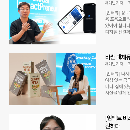
채예빈 기자
2
·환경 문제 
서 사업을 펼
[인터뷰] 장
프로그램의 가
융 포용으로 
기업 발굴부터
있어야 합니다
UNDP 서울
디지털 신원확
발굴하고 개발
창업한 장도희
업가 육성 경
대표는 “신원
스퀘어가 투자
적으로 금융 
이 실제 투자
비싼 대체유
이어티에서 열린 
서 20개 기
났다. 글로벌
채예빈 기자
2
실행·지속 가
공동 주최하고
[인터뷰] 나시
진단을 통해 
성 프로그램이
여성 잇는 공
10개 스타트
니다. 집에 
백을 해소하는
사실을 알게 
드’를 공동 수
만드는 임팩트 
성이 특히 낮
Kanyanda
좌 보유율은 약
스타트업 육성 
면 인구 100
[임팩트 비
해 한국을 찾
신원을 증명하
임팩트프러너는
원하다
표는 “종이