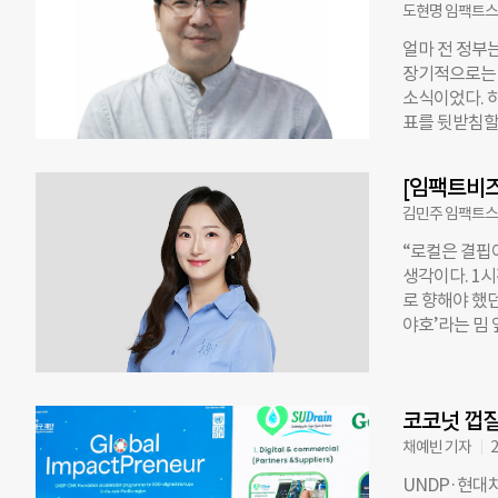
팩트 스타트업
도현명 임팩트스
유엔개발계획(
얼마 전 정부
주관한다. 올해
장기적으로는 
기업이 지난 
소식이었다. 
◇ 비싼 대체
표를 뒷받침할 
역 중 하나다
립된 기업은행
서는 유당을 제
은 담보가 부
아졌다. 문제
[임팩트비즈
다. 기업은행
다는 점이다. 
김민주 임팩트스
업 생태계를 
싼 가격에 판
한 뒤 만들어
“로컬은 결핍
사례다. 이제
생각이다. 1시
와 사회적 융
로 향해야 했던
부도 재정지원
야호’라는 밈
중한 밑거름이
유튜브 채널에
성, 그리고 
는 올해 5월
들은 사업 자
었다. “거제도
바로 사회연대
코코넛 껍
껴졌다. 그리
되지 않았기 
있겠다는 생각으
채예빈 기자
2
에 따라 추진
자체들의 지상
UNDP·현대
자체와 인구를