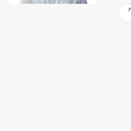
룹 사회공헌재
행하는 방식은
계층 고용과 
의 시작을 예고
은 이를 계기
기업이 비용을
은 같은 해
관련 지출의 
다. 그러나 새
Expense)
상의 숫자를 
지, 그만큼의
해 가는 과정
최근의 변화를 두
(infrastruc
경쟁력(comp
문제를 해결하
경쟁력을 결정