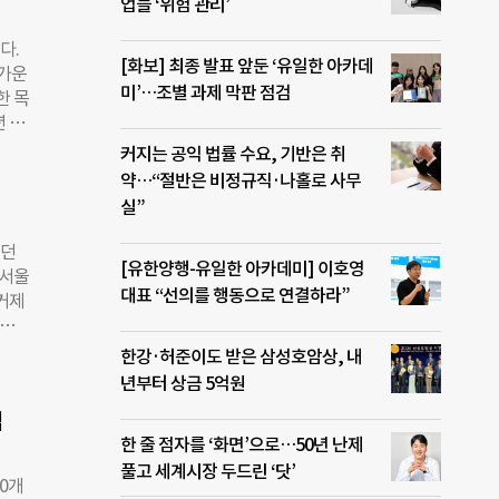
다.
업들 ‘위험 관리’
퀘어가
다.
10개
[화보] 최종 발표 앞둔 ‘유일한 아카데
반가운
다.
미’…조별 과제 막판 점검
한 목
은 지
년 설
조사에
기업
 높
커지는 공익 법률 수요, 기반은 취
이었
 좁
약…“절반은 비정규직·나홀로 사무
소기
배 비
실”
성장
지
구축한
졌던
[유한양행-유일한 아카데미] 이호영
투자사
 서울
 정
대표 “선의를 행동으로 연결하라”
‘거제
 소
이의
전문
센느
한강·허준이도 받은 삼성호암상, 내
셜벤처
아니
년부터 상금 5억원
니다.
럼 느
구축
법
될 수
 정책
한 줄 점자를 ‘화면’으로…50년 난제
 지
풀고 세계시장 두드린 ‘닷’
 지
0개
구뿐