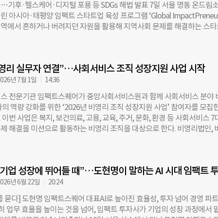
…기후·헬스케어·디지털 포용 등 SDGs 해법 발표 7일 서울 명동 온드림
통학·관광 등으로 지역에 머무는 사람까지 포함하는 ‘생활인구’ 개념을 법
 아시아·태평양 임팩트 스타트업 육성 프로그램 ‘Global ImpactPreneur
25년 8월에는 인구감소지역 89곳을 대상으로, 자주 머무는 지역에 등록하면
역에서 흔하거나 버려지던 자원을 활용해 지역사회 문제를 해결하는 스
혜택을 제공하는 ‘생활인구 등록제’도 시행했다. 이와 함께 정주하지 않더라
끌었다. 유엔개발계획(UNDP) 서울정책센터와 현대차 정몽구 재단이 공동
과 교류를 통해 지역에 활력을 더하는 ‘관계인구’도 주목받기 시작했다. 
퀘어가 주관한 이번 프로그램은 아시아·태평양 개발도상국의 사회·환경 
는 사람의 수’에서 ‘지역과 관계 맺는 사람’으로 옮겨가기 시작한 것이다.
임팩트 스타트업을 발굴·육성하기 위해 마련됐다. 올해는 23개국 126개 
러한 흐름 속에서 ‘스타트업의 솔루션이 지역의 구조적 문제를
영리 실무자 연결”…사회서비스 조직 성장지원 사업 시작
온라인 액셀러레이션과 IR 심사를 거쳐 한국·태국·캄보디아·말레이시아·
 10개 기업이 결선 무대에 올랐다. 결선에 오른 기업들은 기후위기 대응과 
026년 7월 1일
14:36
어, 디지털 포용 등 지속가능발전목표(SDGs)와 맞닿은 다양한 솔루션을 선
스 전문기관 임팩트스퀘어가 중앙사회서비스원과 함께 사회서비스 분야 
을 활용한 순환경제 모델부터 AI 기반 헬스케어와 디지털 포용 기술, 기후·
의 역량 강화를 위한 ‘2026년 비영리 조직 성장지원 사업’ 참여자를 모집
술까지 다양한 접근법이 소개됐다. ◇ 지역에서 흔한 자원, 사회문제 해법 
. 이번 사업은 복지, 보건의료, 고용, 교육, 주거, 문화, 환경 등 사회서비스 7
 Award)을 차지한 캄보디아의 SUDrain은 현지에서 쉽게 구할 수 있는 코코
제 해결을 미션으로 활동하는 비영리 조직을 대상으로 한다. 비영리법인, 
 바이오필름 기반 폐수 처리 시스템을 선보였다. 버려지는 코코넛 섬유를 
비영리 스타트업, 사회적경제조직 등에 소속된 경력 5년 이하 저연차 실무
 기존 수입 화학 폐수 처리 설비보다 비용 부담을 크게 낮췄다. 이를 통해 
다. 사회적경제조직에는 사회적기업, 협동조합, 마을기업, 자활기업 등이 
오염과 공중보건 문제를 해결할 수 있는 대안을 제시했다. 발표에 나선 타
는 총 30명이다. 선발된 참여자는 실무 역량 강화를 위한 ‘W.I.N.G 아카데미
대표는 “개발도상국 주민들이 비용 부담 없이 이용할 수 있는 지속 가능하고 
 기업 성장에 뛰어들 때”…도현명이 말하는 AI 시대 임팩트 
·연계를 돕는 네트워크 프로그램 ‘소셜파트너스클럽’으로 구성된 통합 프
화 솔루션을 만들고 싶었다”며 “단순히 폐수 처리 설비를 공급하는 데 그치
된다. 두 과정은 참여자의 역량 강화와 상호 교류가 함께 이뤄질 수 있도록 
026년 6월 22일
20:24
 분석부터 맞춤형 시설
I.N.G 아카데미는 현장 실무자의 업무 효율성을 높이고 조직의 자생력을 
를 묻다] 도현명 임팩트스퀘어 대표AI로 높아진 효율성, 투자 넘어 경영 파
 교육 과정이다. ‘AI로 행정 줄이기’를 주제로 생성형 AI 활용법과 업무 전
순히 업무 효율을 높이는 것을 넘어, 임팩트 투자사가 기업의 성장 과정에서 
을 진행하고, ‘데이터로 성과 증명’을 위해 변화이론 기반 성과지표 설계와 