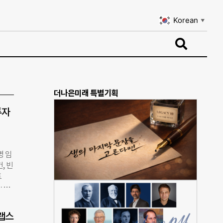
Korean
▼
Korean
▼
더나은미래 특별기획
투자
명 임
, 빈
트
·기
 임팩
월부
랩스
 사회