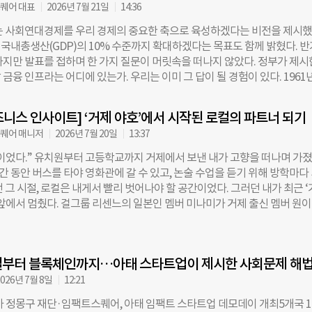
을 발굴·육성하기 위해 올해 3월 출범한 글로벌 액셀러레이션 프로그램이
퀘어 대표
2026년 7월 21일
14:36
UNDP) 서울정책센터와 현대차 정몽구재단이 공동 주최하고 임팩트스
는 사회연대경제를 우리 경제의 중요한 축으로 육성하겠다는 비전을 제시했
 23개국 126개 스타트업이 지원해 20개 팀이 액셀러레이션을 거쳐 최종 
국내총생산(GDP)의 10% 수준까지 확대하겠다는 목표도 함께 밝혔다. 
7일 데모데이에 올랐다. 아룸미 푸즈는 이번 데모데이에서 최우수상을 받았
하지만 발표를 접하며 한 가지 질문이 머릿속을 떠나지 않았다. 정부가 제시
유, 현지 캐슈넛에서 답 찾다 동남아시아는 세계에서 유당불내증 비율이 높
금융 인프라는 어디에 있는가. 우리는 이미 그 답이 될 경험이 있다. 1961
. 인도네시아도 예외는 아니다. 인도네시아 국립대 의대 연구진의 2015년 
은 단순히 중소기업에 돈을 빌려주는 은행이 아니었다. 당시만 해도 중소
대로 흡수하지 못하는 아동의 비율이 3~5세 21%에서 12~14세 73%까지
족하고 정보가 부족해 일반 금융기관이 선뜻 자금을 공급하기 어려운 영역
는 우유를 대체할 식물성 음료 대부분이 수입산이라 가격이 비싸고 선택지도
니스 인사이트] ‘거제 야호’에서 시작된 로컬의 파트너 되기
은 중소기업을 이해하는 전문성을 쌓았고, 그 전문성은 오늘날 대한민국 중
나시타 대표에 따르면, 귀리나 아몬드로 만든 대체유는 일반 우유보다 2~3
퀘어 매니저
2026년 7월 20일
13:37
떠받치는 중요한 기반이 되었다. 이렇듯 기업은행은 중소기업들이 충분히 
매된다. 다른 대체 유제품에서도 비슷한 가격 차이가 나타난다. 대표적인 현
진 것이 아니다. 중소기업이 성장할 수 있도록 선제적으로 금융 인프라를 
이었다.” 유치원부터 고등학교까지 거제에서 보낸 내가 고향을 떠나며 가
 사회연대경제도 같은 질문 앞에 서 있다. 물론 그동안 민간에서는 임팩트
간 동안 버스를 타야 영화관에 갈 수 있고, 논술 수업을 듣기 위해 방학마다
자를 공급하는 재단 등이 사회연대경제를 이해하며 투자와 융자를 이어왔다.
 그 시절, 로컬은 내게서 빨리 벗어나야 할 공간이었다. 그러던 내가 최근 
이나 보증 등을 해왔다. 이들의 노력은 오늘의 사회연대경제를 가능하게 한
 앞에서 멈췄다. 걸그룹 리센느의 일본인 멤버 미나미가 거제 출신 멤버 원
었다. 그러나 정부가 제시한 규모를 뒷받침하기에는 아직 금융의 규모와 
서 즉흥적으로 외친 이 한마디는 숏폼 알고리즘을 타고 대히트를 쳤다. 리
인프라가 충분하지 않다. 현장에서 만나는 많은 사회적기업과 협동조합, 소
 거제시 공식 홍보대사로 위촉되기까지 했다. 나에게 이 장면은 단순한 밈이 
체보다 금융에서 더 큰 한계를 겪는다. 이는 단순히 자금이 부족해서만은 아
 이젠 힙(hip)해”, “여기 이야기를 함께 해보자”고 말을 거는 일종의 환대처
경제 사업을 제대로 이해하고 평가할 수 있는 금융 인프라가 아직 충분히 
질부터 블록체인까지…아태 스타트업이 제시한 사회문제 해
고 이 가벼운 한마디가 누군가에게는 지역과의 관계를 시작하는 첫 문장이 
때문이다. 최근 한 사회주택 프로젝트에 투자한 기관의 사례를 들었다. 정부
로 이어졌다. ◇ 숫자로 셀 수 없는 관계, 지역을 살리는 새로운 단위 과거
026년 7월 8일
12:21
되는 사업이고 다양한 안전장치가 마련되어 있음에도 감사 과정에서는
 과제는 ‘정주인구’ 늘리기였다. 하지만 수도권 집중 현상 속에서 이는 이웃
차 정몽구 재단·임팩트스퀘어, 아태 임팩트 스타트업 데모데이 개최5개국 1
 뺏고 빼앗기는 제로섬 게임에 불과했다. 이에 정부는 2023년 주민등록인