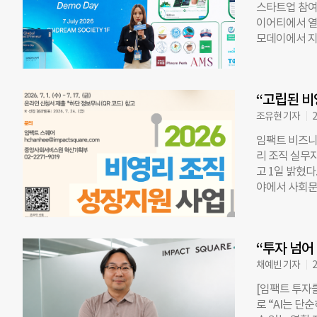
스타트업 참여
아니라 통근·
이어티에서 열린
도입했다. 20
모데이에서 지
민에 준하는 
들이 눈길을 
지속적인 방문
하고 임팩트스
무게중심이 ‘사
해결에 나선 
트스퀘어는 이
“고립된 비
지원했으며, 
네시아 5개국
조유현 기자
2
경제, 헬스케
임팩트 비즈니
다. 지역 자원
리 조직 실무자
분야 혁신 기
고 1일 밝혔다
대상(Grand
야에서 사회문
산물을 활용한
리민간단체, 
소재로 활용해
신청할 수 있
도상국의 수질
다. 모집 규모
SUDrain 
“투자 넘어
조직 간 협업
적인 수질 정
에 참여하게 
채예빈 기자
2
고, 오염 폐수
운영된다. W.
[임팩트 투자
데 초점을 맞춘
로 “AI는 단
봇 제작 실습