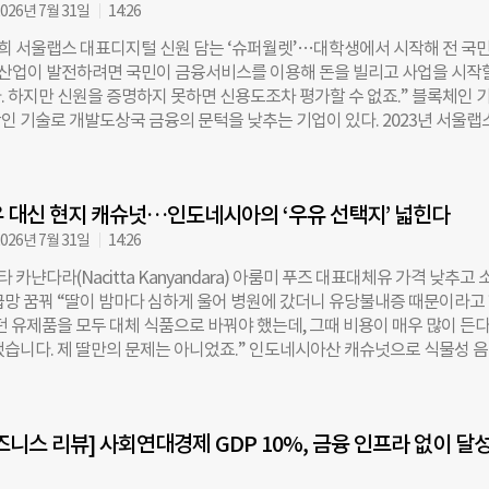
026년 7월 31일
14:26
해결을 목표로 하는 설립 5년 미만의 스타트업을 발굴·육성했다. 대상은 현
치는 로컬 기업뿐 아니라, 해당 지역 진출을 추진하는 한국 기업도 포함됐다.
도희 서울랩스 대표디지털 신원 담는 ‘슈퍼월렛’…대학생에서 시작해 전 국민
장 큰 특징은 국제기구와 기업재단, 임팩트 투자사가 각자의 전문성을 결
“산업이 발전하려면 국민이 금융서비스를 이용해 돈을 빌리고 사업을 시작
 육성, 투자자 연계까지 전 과정을 하나의 성장 단계로 설계했다는 점이다.
. 하지만 신원을 증명하지 못하면 신용도조차 평가할 수 없죠.” 블록체인 
정책센터가 아태지역 네트워크와 국제개발협력 전문성을 바탕으로 유망 기
인 기술로 개발도상국 금융의 문턱을 낮추는 기업이 있다. 2023년 서울랩
도상국 시장 진출 방향을 제시하면, 현대차 정몽구 재단은 국내에서 쌓아온
 대표는 라오스 현지에서 모바일 분산신원증명(DID) 서비스를 펼치고 있다
험과 사회혁신 네트워크를 더해 프로그램 설계와 성장을 지원했다. 이후 임
확인은 단순한 신분증 발급을 넘어 금융과 공공서비스의 접근성을 높이고,
 관점에서 기업을 진단하고 육성 과정과 데모데이를 운영하면서, 발굴된 
포용을 확대하는 출발점”이라고 강조했다. 지난 7월 7일 서울 중구 온드림
자와 만날 수 있도록 연결했다. 프로그램은 인도네시아와 캄보디아 등 10개
 대신 현지 캐슈넛…인도네시아의 ‘우유 선택지’ 넓힌다
‘글로벌 임팩트프러너(Global ImpactPreneur)’ 데모데이 직후 장 대표
업을 1차로 선발했다. 선발 과정에서는 사회문제 해결 아이디어뿐 아니라 사
 임팩트프러너는 현대차 정몽구재단과 유엔개발계획(UNDP) 서울정책센
026년 7월 31일
14:26
능성, 지역사회 적용 가능성, 팀의 실행 역량을 중점적으로 살폈다. 이후 기
 임팩트스퀘어가 주관하는 아시아·태평양 지역 초기 임팩트 스타트업 발
타 카냔다라(Nacitta Kanyandara) 아룸미 푸즈 대표대체유 가격 낮추고 
고객 이해도와 솔루션 준비 수준, 사회적
다. 이날 데모데이에서는 3개월간 멘토링과 IR 코칭, 임팩트 측정 교육을 
급망 꿈꿔 “딸이 밤마다 심하게 울어 병원에 갔더니 유당불내증 때문이라고
업이 사업 모델과 사회문제 해결 방안을 발표했다. 서울랩스는 금융 인프라의
있던 유제품을 모두 대체 식품으로 바꿔야 했는데, 그때 비용이 매우 많이 든
 솔루션으로 글로벌 투자사 CVC캐피탈이 수여하는 ‘CVC 이노베이션 어워
됐습니다. 제 딸만의 문제는 아니었죠.” 인도네시아산 캐슈넛으로 식물성 
상했다. ◇ 신원 공백이 막은 금융의 문, 블록체인으로 푼다 장 대표는 금융
스타트업 아룸미 푸즈(Arummi Foods)의 나시타 카냔다라(Nacitta
은 라오스에 주목했다. 세계은행의 2021년 통계에 따르면 라오스 성인의 
ra) 대표에게 자녀의 유당불내증은 창업의 출발점이 됐다. 아시아·태평양 임
 38%에 그치고, 정부가 인정하는 신분증이 없는 성인도 약 45%에 달한다.
프로그램 ‘글로벌 임팩트프러너(Global ImpactPreneur)’ 데모데이 참석
명당 모바일 회선은 약 87개로, 휴대전화 이용 기반은 비교적 넓게 갖춰져 있
즈니스 리뷰] 사회연대경제 GDP 10%, 금융 인프라 없이 달성
은 나시타 대표를 지난 7월 6일 서울 명동 온드림소사이어티에서 만났다. 
지 못하면 계좌 개설뿐 아니라 공공복지 서비스 이용에도 제약을 받는다. 
 유엔 지속가능발전목표(SDGs) 달성에 기여하는 아시아·태평양 지역의