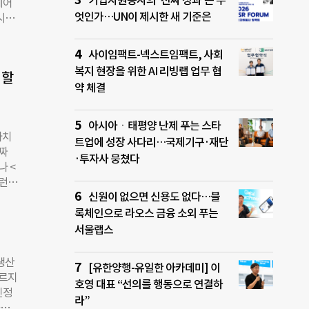
기업자원봉사의 ‘진짜 성과’는 무
퀘어
한 맞
엇인가…UN이 제시한 새 기준은
시간
략 등
 있는
 피
는
사이임팩트-넥스트임팩트, 사회
위한
업의
핵심
복지 현장을 위한 AI 리빙랩 업무 협
 할
주목
약 체결
 주목
의 성
조를
아시아ㆍ태평양 난제 푸는 스타
나치
에는
트업에 성장 사다리…국제기구·재단
 짜
 기
·투자사 뭉쳤다
나 <
따라
런
의사결
신원이 없으면 신용도 없다…블
에 있
끄는
적
록체인으로 라오스 금융 소외 푸는
 로
서울랩스
 현재
에 뛰
생산
[유한양행-유일한 아카데미] 이
 가하
다르지
호영 대표 “선의를 행동으로 연결하
물론
진정
라”
스퀘어
화와