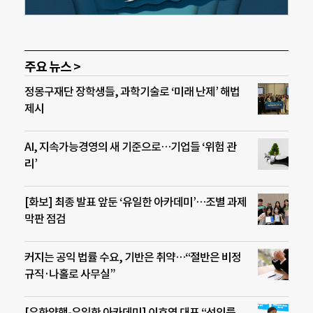
주요 뉴스 >
정몽구재단 장학생들, 과학기술로 ‘미래 난제’ 해법
제시
AI, 지속가능경영의 새 기준으로…기업들 ‘위험 관
리’
[화보] 최종 발표 앞둔 ‘유일한 아카데미’…조별 과제
막판 점검
커지는 공익 법률 수요, 기반은 취약…“절반은 비정
규직·나홀로 사무실”
[유한양행-유일한 아카데미] 이호영 대표 “선의를