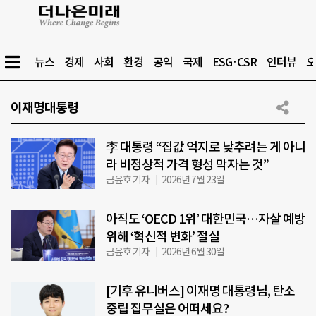
뉴스
경제
사회
환경
공익
국제
ESG·CSR
인터뷰
오
이재명대통령
李 대통령 “집값 억지로 낮추려는 게 아니
라 비정상적 가격 형성 막자는 것”
금윤호 기자
2026년 7월 23일
아직도 ‘OECD 1위’ 대한민국…자살 예방
위해 ‘혁신적 변화’ 절실
금윤호 기자
2026년 6월 30일
[기후 유니버스] 이재명 대통령님, 탄소
중립 집무실은 어떠세요?