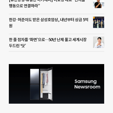
행동으로 연결하라”
한강·허준이도 받은 삼성호암상, 내년부터 상금 5억
원
한 줄 점자를 ‘화면’으로…50년 난제 풀고 세계시장
두드린 ‘닷’