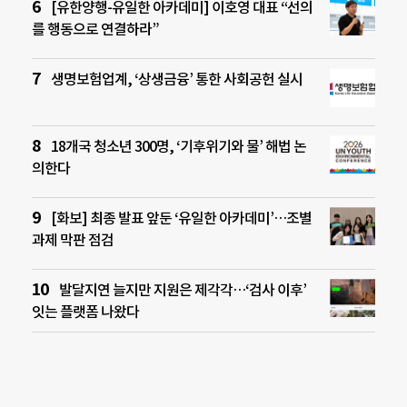
[유한양행-유일한 아카데미] 이호영 대표 “선의
를 행동으로 연결하라”
생명보험업계, ‘상생금융’ 통한 사회공헌 실시
18개국 청소년 300명, ‘기후위기와 물’ 해법 논
의한다
[화보] 최종 발표 앞둔 ‘유일한 아카데미’…조별
과제 막판 점검
발달지연 늘지만 지원은 제각각…‘검사 이후’
잇는 플랫폼 나왔다