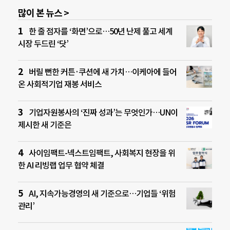
많이 본 뉴스 >
한 줄 점자를 ‘화면’으로…50년 난제 풀고 세계
시장 두드린 ‘닷’
버릴 뻔한 커튼·쿠션에 새 가치…이케아에 들어
온 사회적기업 재봉 서비스
기업자원봉사의 ‘진짜 성과’는 무엇인가…UN이
제시한 새 기준은
사이임팩트-넥스트임팩트, 사회복지 현장을 위
한 AI 리빙랩 업무 협약 체결
AI, 지속가능경영의 새 기준으로…기업들 ‘위험
관리’