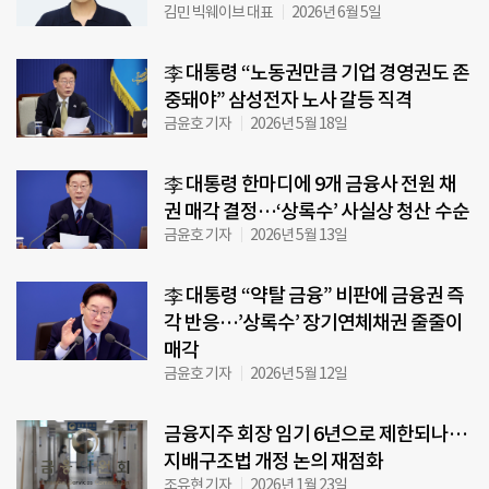
김민 빅웨이브 대표
2026년 6월 5일
李 대통령 “노동권만큼 기업 경영권도 존
중돼야” 삼성전자 노사 갈등 직격
금윤호 기자
2026년 5월 18일
李 대통령 한마디에 9개 금융사 전원 채
권 매각 결정…‘상록수’ 사실상 청산 수순
금윤호 기자
2026년 5월 13일
李 대통령 “약탈 금융” 비판에 금융권 즉
각 반응…’상록수’ 장기연체채권 줄줄이
매각
금윤호 기자
2026년 5월 12일
금융지주 회장 임기 6년으로 제한되나…
지배구조법 개정 논의 재점화
조유현 기자
2026년 1월 23일