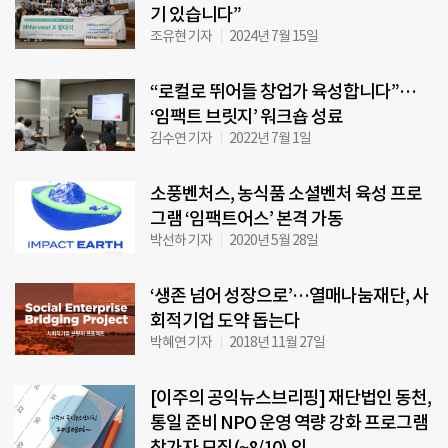
기 있습니다”
조유현 기자
2024년 7월 15일
“로컬로 뛰어들 창업가 육성합니다”…
‘임팩트 브릿지’ 워크숍 성료
김수연 기자
2022년 7월 1일
소풍벤처스, 농식품 소셜벤처 육성 프로
그램 ‘임팩트어스’ 본격 가동
박선하 기자
2020년 5월 28일
‘생존 넘어 성장으로’…열매나눔재단, 사
회적기업 도약 돕는다
박혜연 기자
2018년 11월 27일
[이주의 공익뉴스브리핑] 재단법인 동천,
통일 준비 NPO 운영 역량 강화 프로그램
참가자 모집(~8/10) 외