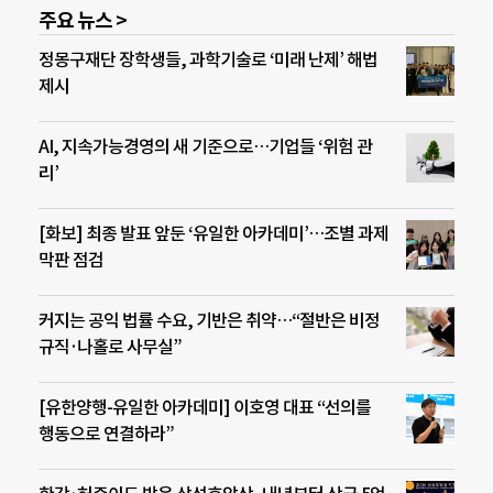
주요 뉴스 >
정몽구재단 장학생들, 과학기술로 ‘미래 난제’ 해법
제시
AI, 지속가능경영의 새 기준으로…기업들 ‘위험 관
리’
[화보] 최종 발표 앞둔 ‘유일한 아카데미’…조별 과제
막판 점검
커지는 공익 법률 수요, 기반은 취약…“절반은 비정
규직·나홀로 사무실”
[유한양행-유일한 아카데미] 이호영 대표 “선의를
행동으로 연결하라”