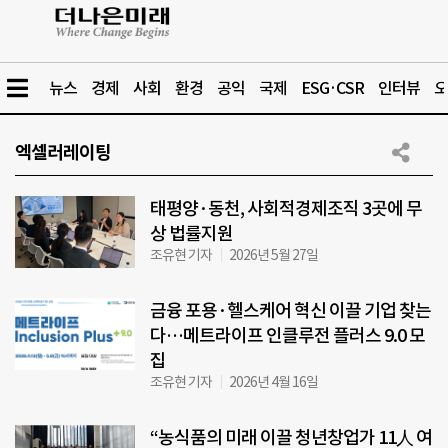
뉴스
경제
사회
환경
공익
국제
ESG·CSR
인터뷰
오
엑셀러레이팅
태평양·동천, 사회적경제조직 3곳에 무
상 법률지원
조유현 기자
2026년 5월 27일
금융 포용·헬스케어 혁신 이끌 기업 찾는
다…메트라이프 인클루전 플러스 9.0 모
집
조유현 기자
2026년 4월 16일
“농식품의 미래 이끌 청년창업가 11人 여