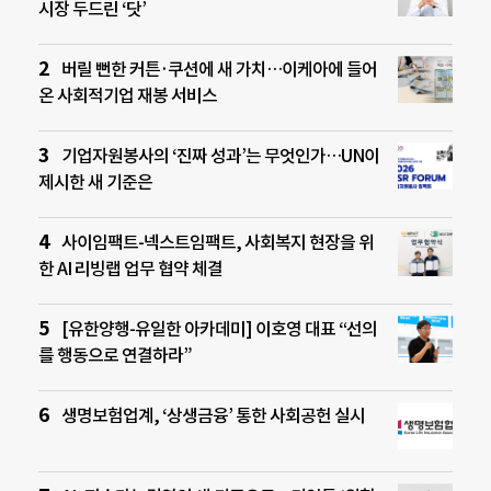
시장 두드린 ‘닷’
버릴 뻔한 커튼·쿠션에 새 가치…이케아에 들어
온 사회적기업 재봉 서비스
기업자원봉사의 ‘진짜 성과’는 무엇인가…UN이
제시한 새 기준은
사이임팩트-넥스트임팩트, 사회복지 현장을 위
한 AI 리빙랩 업무 협약 체결
[유한양행-유일한 아카데미] 이호영 대표 “선의
를 행동으로 연결하라”
생명보험업계, ‘상생금융’ 통한 사회공헌 실시