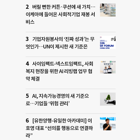
버릴 뻔한 커튼·쿠션에 새 가치…
이케아에 들어온 사회적기업 재봉 서
비스
기업자원봉사의 ‘진짜 성과’는 무
엇인가…UN이 제시한 새 기준은
사이임팩트-넥스트임팩트, 사회
복지 현장을 위한 AI 리빙랩 업무 협
약 체결
AI, 지속가능경영의 새 기준으
로…기업들 ‘위험 관리’
[유한양행-유일한 아카데미] 이
호영 대표 “선의를 행동으로 연결하
라”