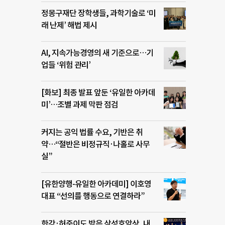
정몽구재단 장학생들, 과학기술로 ‘미
래 난제’ 해법 제시
AI, 지속가능경영의 새 기준으로…기
업들 ‘위험 관리’
[화보] 최종 발표 앞둔 ‘유일한 아카데
미’…조별 과제 막판 점검
커지는 공익 법률 수요, 기반은 취
약…“절반은 비정규직·나홀로 사무
실”
[유한양행-유일한 아카데미] 이호영
대표 “선의를 행동으로 연결하라”
한강·허준이도 받은 삼성호암상, 내