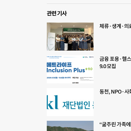
관련 기사
체류·생계·의료
금융 포용·헬스
9.0 모집
동천, NPO·
“굶주린 가족에게