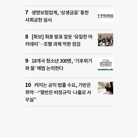
생명보험업계, ‘상생금융’ 통한
사회공헌 실시
[화보] 최종 발표 앞둔 ‘유일한 아
카데미’…조별 과제 막판 점검
18개국 청소년 300명, ‘기후위기
와 물’ 해법 논의한다
커지는 공익 법률 수요, 기반은
취약…“절반은 비정규직·나홀로 사
무실”