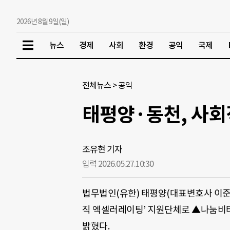
2026년 8월 9일(일)
뉴스
경제
사회
환경
공익
국제
전체뉴스
>
공익
태평양·동천, 사회
조유현 기자
입력 2026.05.27.
10:30
법무법인(유한) 태평양(대표변호사 이준
직 엑셀러레이팅’ 지원단체로 ▲나눔비타
밝혔다.