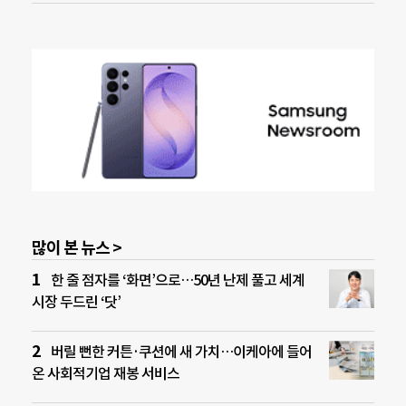
많이 본 뉴스 >
한 줄 점자를 ‘화면’으로…50년 난제 풀고 세계
시장 두드린 ‘닷’
버릴 뻔한 커튼·쿠션에 새 가치…이케아에 들어
온 사회적기업 재봉 서비스