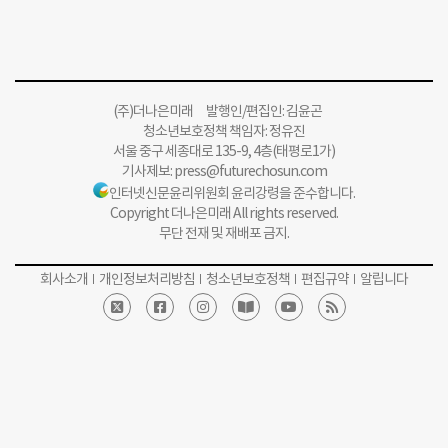
(주)더나은미래 발행인/편집인: 김윤곤
청소년보호정책 책임자: 정유진
서울 중구 세종대로 135-9, 4층(태평로1가)
기사제보:
press@futurechosun.com
인터넷신문윤리위원회 윤리강령을 준수합니다.
Copyright 더나은미래 All rights reserved.
무단 전재 및 재배포 금지.
회사소개
개인정보처리방침
청소년보호정책
편집규약
알립니다