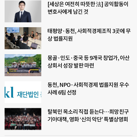
[세상은 여전히 따뜻한 法] 공익활동이
변호사에게 남긴 것
태평양·동천, 사회적경제조직 3곳에 무
상 법률지원
몽골·인도·중국 등 9개국 창업가, 아산
상회서 성장 발판 마련
동천, NPO·사회적경제 법률지원 우수
사례 6팀 선정
탈북민 목소리 직접 듣는다…희망친구
기아대책, 영화 ‘신의 악단’ 특별상영회