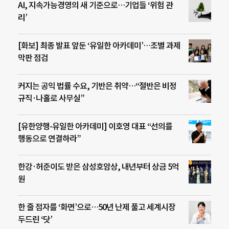
AI, 지속가능경영의 새 기준으로…기업들 ‘위험 관
리’
[화보] 최종 발표 앞둔 ‘유일한 아카데미’…조별 과제
막판 점검
커지는 공익 법률 수요, 기반은 취약…“절반은 비정
규직·나홀로 사무실”
[유한양행-유일한 아카데미] 이호영 대표 “선의를
행동으로 연결하라”
한강·허준이도 받은 삼성호암상, 내년부터 상금 5억
원
한 줄 점자를 ‘화면’으로…50년 난제 풀고 세계시장
두드린 ‘닷’