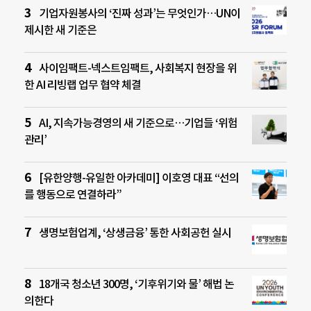
기업자원봉사의 ‘진짜 성과’는 무엇인가…UN이
제시한 새 기준은
사이임팩트-넥스트임팩트, 사회복지 현장을 위
한 AI 리빙랩 업무 협약 체결
AI, 지속가능경영의 새 기준으로…기업들 ‘위험
관리’
[유한양행-유일한 아카데미] 이호영 대표 “선의
를 행동으로 연결하라”
생명보험업계, ‘상생금융’ 통한 사회공헌 실시
18개국 청소년 300명, ‘기후위기와 물’ 해법 논
의한다