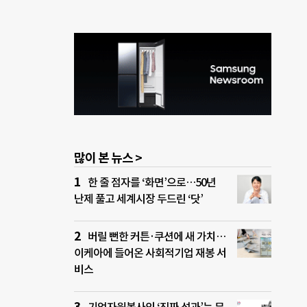
61억
스의
같은
T·
 배이
 27
으로
많이 본 뉴스 >
한 줄 점자를 ‘화면’으로…50년
난제 풀고 세계시장 두드린 ‘닷’
버릴 뻔한 커튼·쿠션에 새 가치…
이케아에 들어온 사회적기업 재봉 서
비스