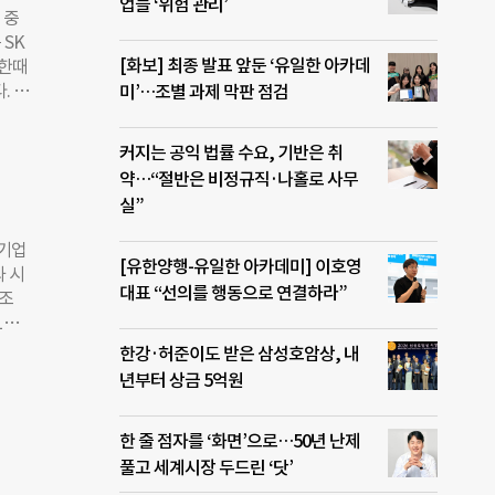
장에서
업들 ‘위험 관리’
 중
수했
 SK
금윤호
[화보] 최종 발표 앞둔 ‘유일한 아카데
 한때
. 이
미’…조별 과제 막판 점검
따라
 1조
커지는 공익 법률 수요, 기반은 취
면서
약…“절반은 비정규직·나홀로 사무
이닉스
실”
캡
해 3
 기업
다.
[유한양행-유일한 아카데미] 이호영
 시
컴,
대표 “선의를 행동으로 연결하라”
4조
을 자
1억
리지
8배로
한강·허준이도 받은 삼성호암상, 내
이 출
10개
년부터 상금 5억원
는 출
 자
대비
나머
한 줄 점자를 ‘화면’으로…50년 난제
가장
풀고 세계시장 두드린 ‘닷’
 시가
열사