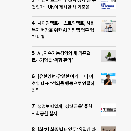
기업자원봉사의 ‘진짜 성과’는 무
엇인가…UN이 제시한 새 기준은
사이임팩트-넥스트임팩트, 사회
복지 현장을 위한 AI 리빙랩 업무 협
약 체결
AI, 지속가능경영의 새 기준으
로…기업들 ‘위험 관리’
[유한양행-유일한 아카데미] 이
호영 대표 “선의를 행동으로 연결하
라”
생명보험업계, ‘상생금융’ 통한
사회공헌 실시
[화보] 최종 발표 앞둔 ‘유일한 아