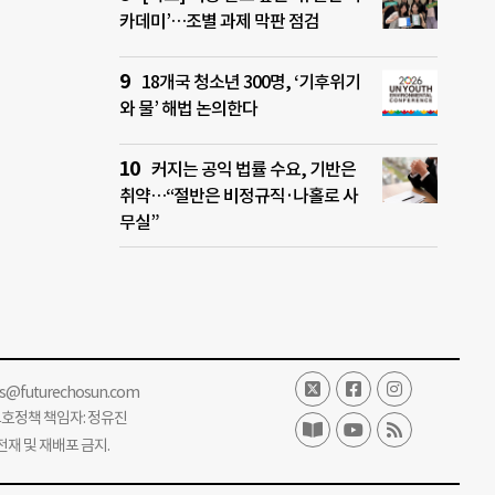
카데미’…조별 과제 막판 점검
18개국 청소년 300명, ‘기후위기
와 물’ 해법 논의한다
커지는 공익 법률 수요, 기반은
취약…“절반은 비정규직·나홀로 사
무실”
ss@futurechosun.com
보호정책 책임자: 정유진
단 전재 및 재배포 금지.