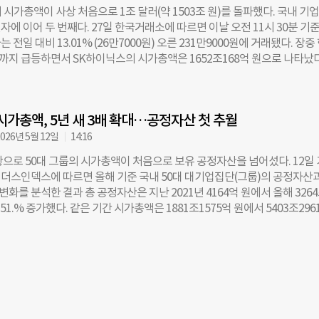
수는 15.35포인트(1.48%) 떨어져 1018.68을 나타냈다. 이날 코스닥 시
시가총액이 사상 처음으로 1조 달러(약 1503조 원)를 돌파했다. 국내 기업
 각각 3095억 원과 4630억 원을 순매도했다. 개인은 7841억 원을 순매
에 이어 두 번째다. 27일 한국거래소에 따르면 이날 오전 11시 30분 기준
달러 환율은 전 거래일보다 0.5원 오른 1511.6원에 주간 거래를 마감했다. 
 전일 대비 13.01% (26만7000원) 오른 231만9000원에 거래됐다. 장중
기자
원까지 급등하면서 SK하이닉스의 시가총액은 1652조168억 원으로 나타났다
원·달러 환율(1503.1원)을 적용하면 1조 달러가 넘어서는 금액이다. 이에 
삼성전자(1867조8860억 원)에 이어 국내 기업으로는 두 번째로 시가총액
기업이 됐다. 삼성전자는 지난 6일 처음으로 시가총액이 1조 달러를 넘어서
 시가총액, 5년 새 3배 확대…공정자산 첫 추월
에 이어 아시아에서 두 번째로 시가총액 1조 달러 클럽에 진입했다. SK하
가총액 순위도 크게 상승했다. 글로벌 시가총액 집계 사이트 컴퍼니즈마켓
026년 5월 12일
14:16
esMarketCap)에 따르면 이날 SK하이닉스는 시가총액 1조990억 달러를 기록
황으로 50대 그룹의 시가총액이 처음으로 보유 공정자산을 넘어섰다. 12일
 글로벌 시가총액 순위 12위를 차지했다. 삼성전자(11위)와 격차도 좁혀졌
더스인덱스에 따르면 올해 기준 국내 50대 대기업집단(그룹)의 공정자산과
디아, 알파벳, 애플, 마이크로소프트, 아마존이다. 6~10위는 TSMC, 브로드
변화를 분석한 결과 총 공정자산은 지난 2021년 4164억 원에서 올해 326
, 메타다. 한편 이날 SK하이닉스의 주가도 급상승하며 시총 1조 클럽 진입
 51.% 증가했다. 같은 기간 시가총액은 1881조1575억 원에서 5403조296
일 국내 증시에 삼성전자와 SK하이닉스를 기초자산으로 하는 단일종목 레버
2% 늘었다. 공정자산 대비 시가총액 비율은 2021년 0.87배에서 지난해 0.5
장지수펀드(ETF) 16종이 동시 상장됐다. 특히 상장 첫날 미래에셋자산운용
해 1.66배로 크게 올랐다. 50대 그룹의 계열사는 1917개에서 2127개로 2
 ‘SK하이닉스 레버리지’ ETF에는 개인 순매수 금액 6908억 원이 몰렸다. 이
는 240개에서 270개로 증가했다. 다만 전체 50대 그룹 가운데 시가총액이
상장 ETF 중 최대 금액이다. 이에 힘입어 SK하이닉스의 주가는 전 거래일 
 그룹은 18곳에 그쳤다. 상장사가 없는 부영그룹과 한국지엠을 제외하고 
224만3000원을 기록했다. 금윤호 더나은미래 기자
여전히 자산 규모가 시가총액을 웃돌았다. 공정자산 대비 시가총액 비율이 
이었다. 두산그룹은 2021년 22개 계열사 공정자산 총액 29조6593억 원,
52억 원으로 자산 대비 시가총액 비율이 0.56배에 불과했다. 올해 23개 계