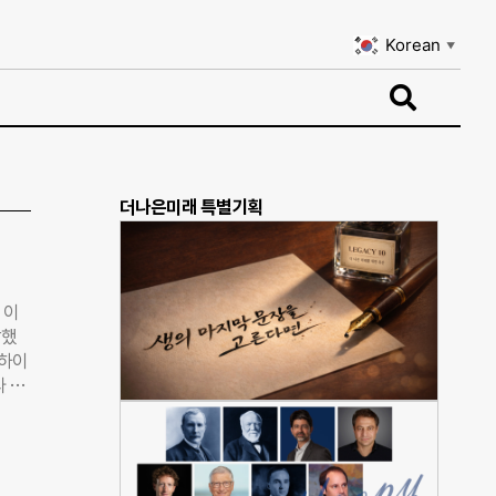
Korean
▼
Korean
▼
더나은미래 특별기획
 이
감했
K하이
라 코
 처
 그
 다
기업