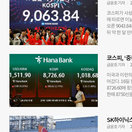
전체 시총으로
금윤호 기자
2
코스피 지수는 
코스피가 사상 
기준으로 910
에 따르면 이날
오른 968.4
오른 9043.
뒤 약 한 달 
하면서 국내 증
해 G20 국가
일 연속 매도 
코스피, ‘
관은 이와 달리
내 반도체주가 
금윤호 기자
2
2500원, 시
미국과 이란의
스는 이날 7세
어갔다. 16일
상승을 거듭하는
8726.60에
성생명(4.02%
한때 8750선
성물산(-0.92
순매수했고, 
한 정은보 한
이 전해지면서
역사를 쓰고 
다. 이날 시가
를 단축하고, 
SK하이닉스
돌파했다 238
을 추진하겠다
을 넘어섰다. 
금윤호 기자
2