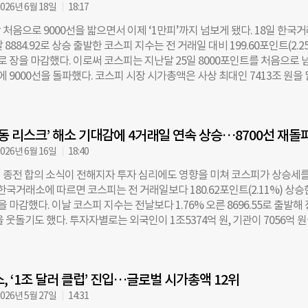
 따지면 시총 순위는 여전히 삼성전자가 1위, SK하이닉스가 2위다. 한편 
026년 6월 18일
18:17
전 거래일과 비교해 62.13포인트(0.69%) 오른 9114.55로 장을 마쳤다. 
처음으로 9000선을 밟으면서 이제 ‘1만피’까지 넘보게 됐다. 18일 한국
0선을 넘은 것은 사상 처음이다. 코스닥은 전 거래일보다 1.81포인트(0.19
 8884.92로 상승 출발한 코스피 지수는 전 거래일 대비 199.60포인트(2.2
0으로 거래를 마쳤다.
84로 장을 마감했다. 이로써 코스피는 지난달 25일 8000포인트를 처음으로 
만에 9000선을 돌파했다. 코스피 시장 시가총액은 사상 최대인 7413조 원을
시 전체 시총은 세계 7위에 올랐다. 특히 올해 코스피 상승률은 115.1%를
 중 1위를 차지했다. 2위인 일본(38.9%)과도 큰 차이를 보인다. 전날까지 4
흐름을 이어갔던 외국인은 이날 1조2710억 원으로 순매수 전환했다. 개인과
중동 리스크’ 해소 기대감에 4거래일 연속 상승…8700선 재돌
 개인과 기관은 각각 3753억 원, 7779억 원 순매도했다. 이날 코스피 지수
상승세를 이끌었다. 시총 1위 삼성전자는 전 거래일 대비 6.51% 상승한 3
026년 6월 16일
18:40
총 2위 SK하이닉스는 6.51% 오른 268만5000원에 거래를 마쳤다. 특히 SK
 종전 합의 소식이 전해지자 투자 심리에도 영향을 미쳐 코스피가 상승세를
대 HBME 12단 샘플 공급 소식을 전하면서 장중 273만8000원까지 오르는
 한국거래소에 따르면 코스피는 전 거래일보다 180.62포인트(2.11%) 상승
 모습을 보이기도 했다. 이외에도 SK스퀘어(6.52%)와 삼성전기(8.27%),
 장을 마감했다. 이날 코스피 지수는 전날보다 1.76% 오른 8696.55로 출발해
) 등이 오름세를 나타냈다. 반면 현대차(-2.75%), LG에너지솔루션(-3.85%)
을 웃돌기도 했다. 투자자별로는 외국인이 1조5374억 원, 기관이 7056억 
%), HD현대중공업(-3.25%) 등은 하락했다. 이날 코스피 9000 돌파 행사에
개인은 2조1847억 원을 순매도했다. 업계에서는 미국과 이란의 종전 합의 
국거래소 이사장은 “자본시장 선진화를 위한 정부, 기업 및 업계의 노력으로
 지정학적 불확실성을 완화하며 위험자산 선호 심리를 자극한 것으로 분
있다”고 축사했다. 그러면서 “한국거래소는 글로벌 스탠더드에 맞춰 결제
총액 상위 종목은 특히 강세를 보였다. SK하이닉스는 오전 한때 240만 원을
24시간 거래체계 구축, 영문공시 활성화 등 국제 정합성에 부합하는 제도 
, ‘1조 달러 클럽’ 진입…글로벌 시가총액 12위
만2000원으로 거래를 마쳤다. 이에 힘입어 SK그룹의 총 시가총액은 2000
”며 “부실기업 적시 퇴출과 불공정거래에 대한 엄정한 감시,
시총 1위 삼성전자는 전 거래일 대비 1.78% 상승해 34만3000원에 장을 마
026년 5월 27일
14:31