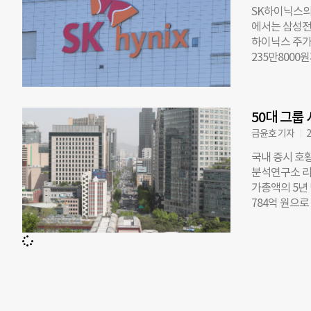
반면 코스닥 지
SK하이닉스의 
외국인과 기관은
에서는 삼성전자
다. 이날 원·
하이닉스 주가는
더나은미래 
235만8000
를 같은 시각 
SK하이닉스는 
달러를 넘은 
50대 그룹
TSMC(대만)
의 글로벌 시
금윤호 기자
2
(Compani
국내 증시 호
계단 뛰어올라
분석연구소 리
1~5위는 엔비
가총액의 5년 
아람코, 테슬라
784억 원으로
축했다. 27
원으로 187.
와 인버스 상
낮아졌으나, 올
시한 TIGER
늘었고, 상장사
시 첫날 역대 
산총액보다 큰
9.31 오른 
지 그룹들은 
높은 곳은 두산
총액 16조52