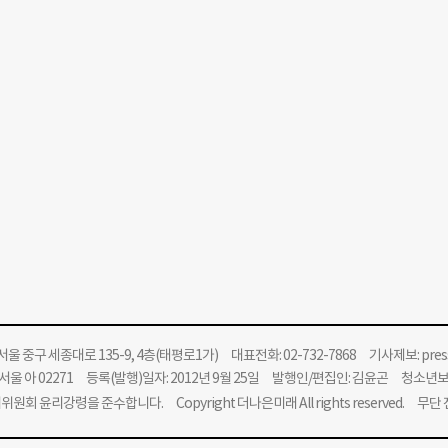
울 중구 세종대로 135-9, 4층(태평로1가) 대표전화: 02-732-7868 기사제보:
pre
울 아 02271 등록(발행)일자: 2012년 9월 25일 발행인/편집인: 김윤곤 청소년
위원회 윤리강령을 준수합니다.
Copyright 더나은미래 All rights reserved. 무