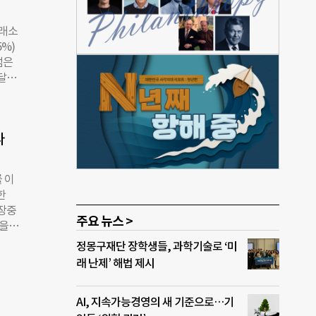
이날
종가
거래소
%)
5%)
넘은
 달성
 기록
거래
 기
파
는 국
6만
하이닉
 이
 등
한
 삼
 장중
, 삼
주요 뉴스 >
원을
 참석
소식
정몽구재단 장학생들, 과학기술로 ‘미
 새
석했
래 난제’ 해법 제시
주기
 재
개선
조 원
AI, 지속가능경영의 새 기준으로…기
쳤다.