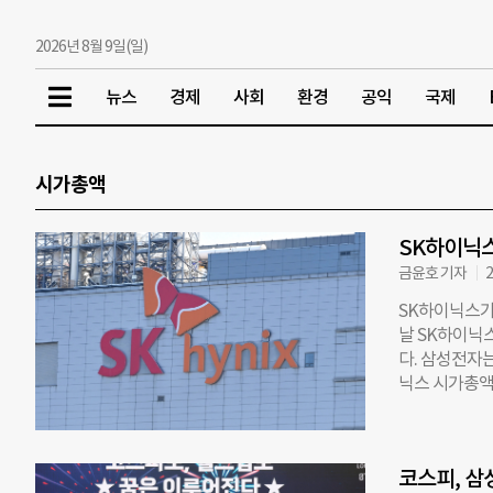
2026년 8월 9일(일)
뉴스
경제
사회
환경
공익
국제
시가총액
SK하이닉스
금윤호 기자
2
SK하이닉스가
날 SK하이닉스
다. 삼성전자는
닉스 시가총액은
스피 시총 1,
음으로 시총 1
러나 이날 장
코스피, 삼
만 개별 종목으