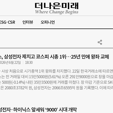
ESG·CSR
인터뷰
오피니언
, 삼성전자 제치고 코스피 시총 1위…25년 만에 왕좌 교체
026년 6월 22일
18:30
 사상 처음으로 시가총액 1위 왕좌를 차지했다. 22일 한국거래소에 따르면
는 전 거래일 대비 15만5000원(5.61%) 오른 291만9000원으로 장을 마
 500원(-0.14%) 내린 35만3500원에 거래를 마쳤다. 장 마감 기준으로 S
 2080조3782억 원, 삼성전자는 2066조6595억 원을 기록했다. 이에 따
 2위가 바뀌었다. 삼성전자는 1999년 7월 29일 처음으로 국내 주식시장에서
위를 기록한 뒤 2000년 11월 21일 이후 단 한 번도 1위를 놓친 적이 없었다.
 마감 기준으로 SK하이닉스가 시총 1위에 오르면서 순위에 변화를 일으켰다.
성전자·하이닉스 앞세워 ‘9000’ 시대 개막
로 보지 않고 삼성전자 우선주(삼성전자우·180조7341억 원)을 포함한 