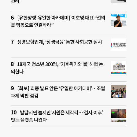
관리’
[유한양행-유일한 아카데미] 이호영 대표 “선의
를 행동으로 연결하라”
생명보험업계, ‘상생금융’ 통한 사회공헌 실시
18개국 청소년 300명, ‘기후위기와 물’ 해법 논
의한다
[화보] 최종 발표 앞둔 ‘유일한 아카데미’…조별
과제 막판 점검
발달지연 늘지만 지원은 제각각…‘검사 이후’
잇는 플랫폼 나왔다