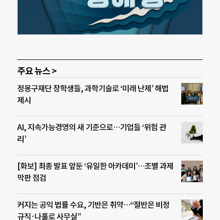
주요 뉴스 >
정몽구재단 장학생들, 과학기술로 ‘미래 난제’ 해법
제시
AI, 지속가능경영의 새 기준으로…기업들 ‘위험 관
리’
[화보] 최종 발표 앞둔 ‘유일한 아카데미’…조별 과제
막판 점검
커지는 공익 법률 수요, 기반은 취약…“절반은 비정
규직·나홀로 사무실”