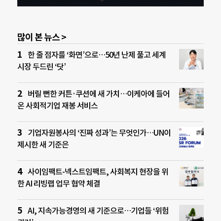
많이 본 뉴스 >
한 줄 점자를 ‘화면’으로…50년 난제 풀고 세계
시장 두드린 ‘닷’
버릴 뻔한 커튼·쿠션에 새 가치…이케아에 들어
온 사회적기업 재봉 서비스
기업자원봉사의 ‘진짜 성과’는 무엇인가…UN이
제시한 새 기준은
사이임팩트-넥스트임팩트, 사회복지 현장을 위
한 AI 리빙랩 업무 협약 체결
AI, 지속가능경영의 새 기준으로…기업들 ‘위험