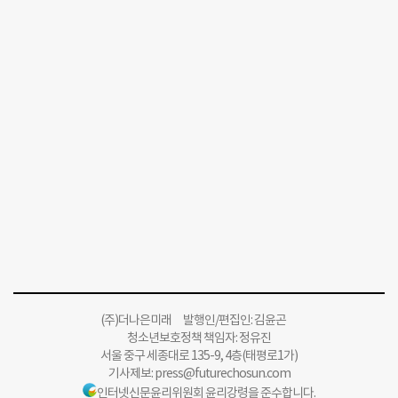
(주)더나은미래 발행인/편집인: 김윤곤
청소년보호정책 책임자: 정유진
서울 중구 세종대로 135-9, 4층(태평로1가)
기사제보:
press@futurechosun.com
인터넷신문윤리위원회 윤리강령을 준수합니다.