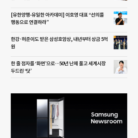
[유한양행-유일한 아카데미] 이호영 대표 “선의를
행동으로 연결하라”
한강·허준이도 받은 삼성호암상, 내년부터 상금 5억
원
한 줄 점자를 ‘화면’으로…50년 난제 풀고 세계시장
두드린 ‘닷’