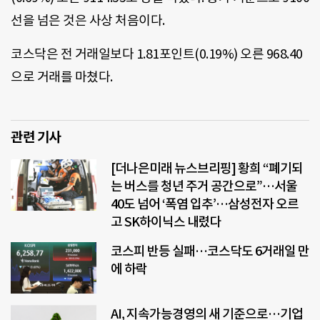
선을 넘은 것은 사상 처음이다.
코스닥은 전 거래일보다 1.81포인트(0.19%) 오른 968.40
으로 거래를 마쳤다.
관련 기사
[더나은미래 뉴스브리핑] 황희 “폐기되
는 버스를 청년 주거 공간으로”…서울
40도 넘어 ‘폭염 입추’…삼성전자 오르
고 SK하이닉스 내렸다
코스피 반등 실패…코스닥도 6거래일 만
에 하락
AI, 지속가능경영의 새 기준으로…기업