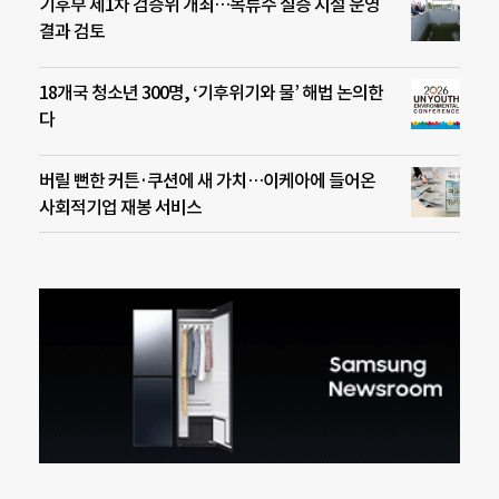
기후부 제1차 검증위 개최…복류수 실증 시설 운영
결과 검토
18개국 청소년 300명, ‘기후위기와 물’ 해법 논의한
다
버릴 뻔한 커튼·쿠션에 새 가치…이케아에 들어온
사회적기업 재봉 서비스