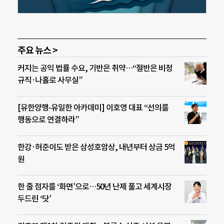
주요 뉴스 >
커지는 공익 법률 수요, 기반은 취약…“절반은 비정
규직·나홀로 사무실”
[유한양행-유일한 아카데미] 이호영 대표 “선의를
행동으로 연결하라”
한강·허준이도 받은 삼성호암상, 내년부터 상금 5억
원
한 줄 점자를 ‘화면’으로…50년 난제 풀고 세계시장
두드린 ‘닷’