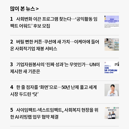
많이 본 뉴스 >
사회변화 이끈 프로그램 찾는다…‘공익활동 임
팩트 어워드’ 후보 모집
버릴 뻔한 커튼·쿠션에 새 가치…이케아에 들어
온 사회적기업 재봉 서비스
기업자원봉사의 ‘진짜 성과’는 무엇인가…UN이
제시한 새 기준은
한 줄 점자를 ‘화면’으로…50년 난제 풀고 세계
시장 두드린 ‘닷’
사이임팩트-넥스트임팩트, 사회복지 현장을 위
한 AI 리빙랩 업무 협약 체결