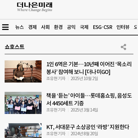
뉴스
경제
사회
환경
공익
국제
ESG·CSR
인터뷰
오
쇼호스트
1인 6역은 기본…10년째 이어진 ‘목소리
봉사’ 참여해 보니 [더나미GO]
조유현 기자
2025년 10월 2일
책을 ‘듣는’ 아이들…롯데홈쇼핑, 음성도
서 4450세트 기증
조유현 기자
2025년 3월 14일
KT, 서대문구 소상공인 ‘라방’ 지원한다
조유현 기자
2024년 8월 20일