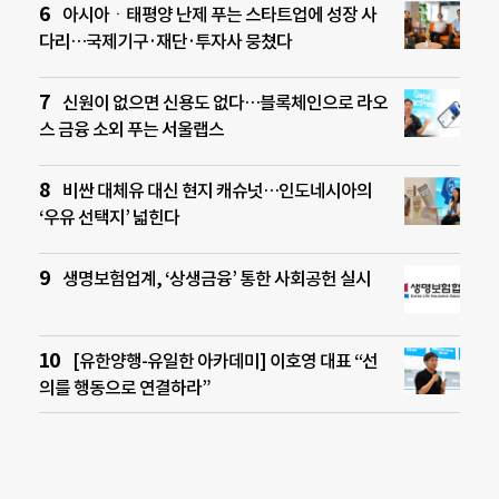
아시아ㆍ태평양 난제 푸는 스타트업에 성장 사
다리…국제기구·재단·투자사 뭉쳤다
신원이 없으면 신용도 없다…블록체인으로 라오
스 금융 소외 푸는 서울랩스
비싼 대체유 대신 현지 캐슈넛…인도네시아의
‘우유 선택지’ 넓힌다
생명보험업계, ‘상생금융’ 통한 사회공헌 실시
[유한양행-유일한 아카데미] 이호영 대표 “선
의를 행동으로 연결하라”