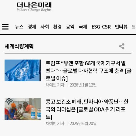
뉴스
경제
사회
환경
공익
국제
ESG·CSR
인터뷰
오
세계식량계획
트럼프 “유엔 포함 66개 국제기구서 발
뺀다”…글로벌 다자협력 구조에 충격 [글
로벌 이슈]
채예빈 기자
2026년 1월 12일
콩고 보건소 폐쇄, 탄자니아 약품난…한
국의 리더십은 [글로벌 ODA 위기 리포
트]
채예빈 기자
2025년 6월 20일