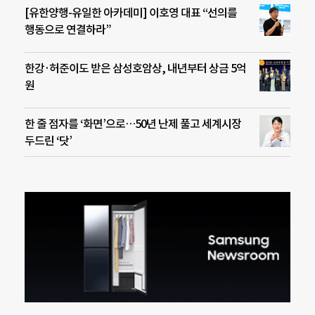
[유한양행-유일한 아카데미] 이호영 대표 “선의를
행동으로 연결하라”
한강·허준이도 받은 삼성호암상, 내년부터 상금 5억
원
한 줄 점자를 ‘화면’으로…50년 난제 풀고 세계시장
두드린 ‘닷’