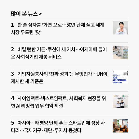
많이 본 뉴스 >
한 줄 점자를 ‘화면’으로…50년 난제 풀고 세계
시장 두드린 ‘닷’
버릴 뻔한 커튼·쿠션에 새 가치…이케아에 들어
온 사회적기업 재봉 서비스
기업자원봉사의 ‘진짜 성과’는 무엇인가…UN이
제시한 새 기준은
사이임팩트-넥스트임팩트, 사회복지 현장을 위
한 AI 리빙랩 업무 협약 체결
아시아ㆍ태평양 난제 푸는 스타트업에 성장 사
다리…국제기구·재단·투자사 뭉쳤다