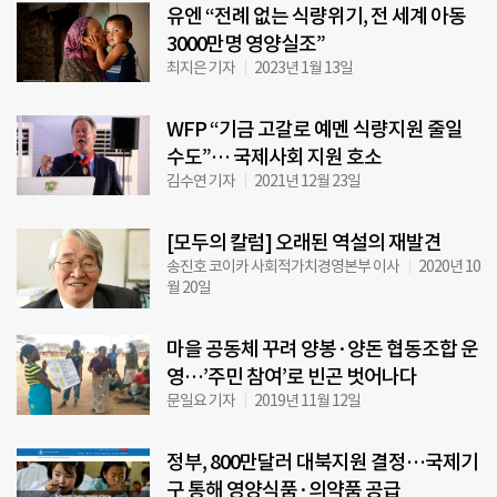
유엔 “전례 없는 식량위기, 전 세계 아동
3000만명 영양실조”
최지은 기자
2023년 1월 13일
WFP “기금 고갈로 예멘 식량지원 줄일
수도”… 국제사회 지원 호소
김수연 기자
2021년 12월 23일
[모두의 칼럼] 오래된 역설의 재발견
송진호 코이카 사회적가치경영본부 이사
2020년 10
월 20일
마을 공동체 꾸려 양봉·양돈 협동조합 운
영…’주민 참여’로 빈곤 벗어나다
문일요 기자
2019년 11월 12일
정부, 800만달러 대북지원 결정…국제기
구 통해 영양식품·의약품 공급