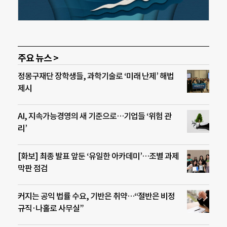
주요 뉴스 >
정몽구재단 장학생들, 과학기술로 ‘미래 난제’ 해법
제시
AI, 지속가능경영의 새 기준으로…기업들 ‘위험 관
리’
[화보] 최종 발표 앞둔 ‘유일한 아카데미’…조별 과제
막판 점검
커지는 공익 법률 수요, 기반은 취약…“절반은 비정
규직·나홀로 사무실”