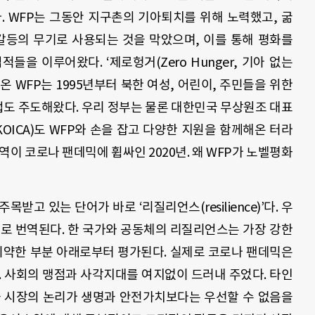
다
. WFP
는 그동안 지구촌의 기아퇴치를 위해 노력했고
,
굶
갈등의 무기로 사용되는 것을 막았으며
,
이를 통해 평화를
업적들을 이루어왔다
. ‘
제로헝거
(Zero Hunger,
기아 없는
 온
WFP
는
1995
년부터 북한 여성
,
어린이
,
주민들을 위한
업도 주도해왔다
.
우리 정부는 물론 대한민국 무상원조 대표
KOICA)
도
WFP
와 손을 잡고 다양한 지원을 함께해온 터라
역이 코로나 팬데믹에 휩싸인
2020
년
.
왜
WFP
가 노벨평화
 주목받고 있는 단어가 바로
‘
리질리언스
(resilience)’
다
.
우
로 번역된다
.
한 국가와 공동체의 리질리언스는 가장 강한
취약한 부분 아래로부터 평가된다
.
실제로 코로나 팬데믹은
.
사회의 맹점과 사각지대를 여지없이 드러내 주었다
.
타인
과 시장의 논리가 생명과 안전가치보다는 우선할 수 없음을