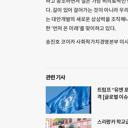
하고 공조하면서 실은 가장 비의료적인
다
.
길이 있어 걸어가는 것이 아니라 우
는 대안개발의 새로운 상상력을 조직해
한
‘
먼저 온 미래
’
를 맞이하고 있다
.
송진호 코이카 사회적가치경영본부 이
관련 기사
트럼프 “유엔 
격 [글로벌 이슈
스리랑카 학교급