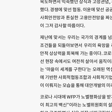
목도하면서 익숙했던 상식과 고정관념
,
했다
.
경쟁에 맞선 협동
.
이윤에 맞선 공
사회안전망과 튼실한 고용안전망을 짜는
이 그저 감사할 따름이다
.
재난에 맞서는 우리는 국가의 경계를 
조건들을 되돌아보면서 우리의 욕망을 
안적 상상력을 회복해 가는 중이다
.
코로
선 현장 속에서도 여전히 살아서 움직
는
‘
마을이 세계를 구한다
’
는 오래된 역
에 기반한 사회적협동조합과 사회적기
이 이뤄지는 모습을 통해 대안개발의 미
코로나 시대에
WFP
가 노벨평화상을 받
이 최고의 백신”이라는 노벨위원회의 