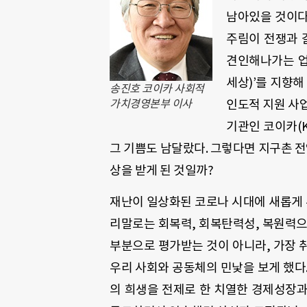
남아있을 것이
주림이 전쟁과 
견인해나가는 
세상
)’
를 지향해
송진호 코이카 사회적
가치경영본부 이사
인도적 지원 사
기관인 코이카
(
그 기쁨도 남달랐다
.
그렇다면 지구촌 전
상을 받게 된 것일까
?
재난이 일상화된 코로나 시대에 새롭게
리말로는 회복력
,
회복탄력성
,
복원력으
부분으로 평가받는 것이 아니라
,
가장 
우리 사회와 공동체의 민낯을 보게 했다
의 희생을 전제로 한 치열한 경제성장