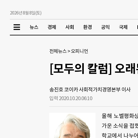
2026년 8월 8일(토)
뉴스
경제
사회
환경
공익
국제
전체뉴스
>
오피니언
[모두의 칼럼] 오
송진호 코이카 사회적가치경영본부 이사
입력 2020.10.20.
06:10
올해 노벨평화
가운 소식을 접
학교에서 나누