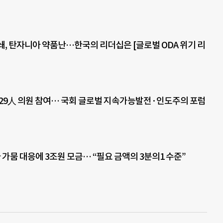
쇄, 탄자니아 약품난…한국의 리더십은 [글로벌 ODA 위기 리
 29人 의원 참여… 국회 글로벌 지속가능발전·인도주의 포럼
 가뭄 대응에 3조원 모금… “필요 금액의 3분의1 수준”