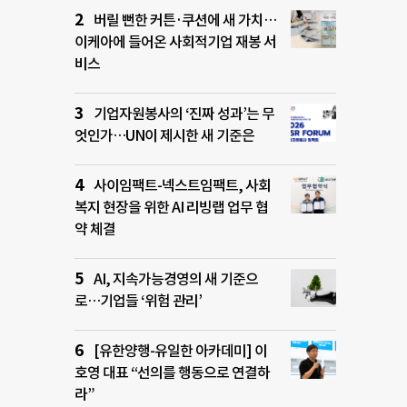
버릴 뻔한 커튼·쿠션에 새 가치…
이케아에 들어온 사회적기업 재봉 서
비스
기업자원봉사의 ‘진짜 성과’는 무
엇인가…UN이 제시한 새 기준은
사이임팩트-넥스트임팩트, 사회
복지 현장을 위한 AI 리빙랩 업무 협
약 체결
AI, 지속가능경영의 새 기준으
로…기업들 ‘위험 관리’
[유한양행-유일한 아카데미] 이
호영 대표 “선의를 행동으로 연결하
라”