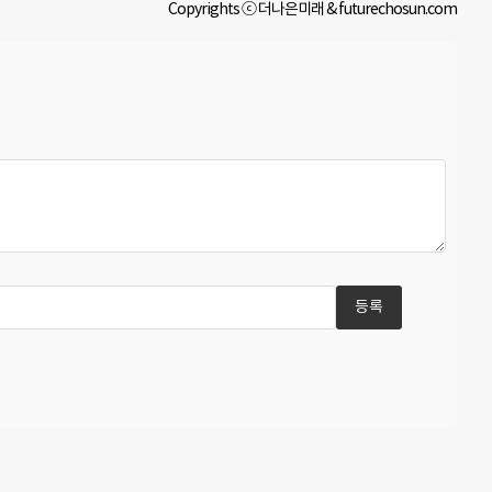
Copyrights ⓒ 더나은미래 & futurechosun.com