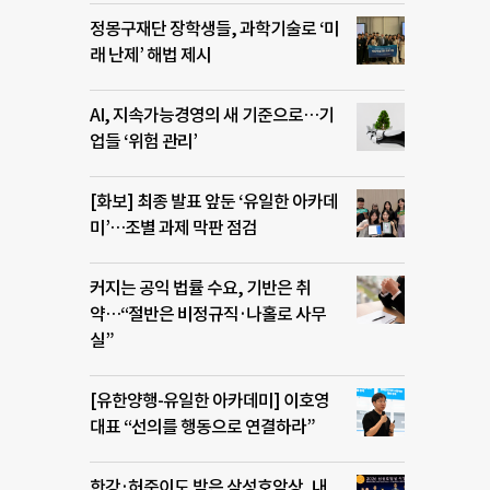
정몽구재단 장학생들, 과학기술로 ‘미
래 난제’ 해법 제시
AI, 지속가능경영의 새 기준으로…기
업들 ‘위험 관리’
[화보] 최종 발표 앞둔 ‘유일한 아카데
미’…조별 과제 막판 점검
커지는 공익 법률 수요, 기반은 취
약…“절반은 비정규직·나홀로 사무
실”
[유한양행-유일한 아카데미] 이호영
대표 “선의를 행동으로 연결하라”
한강·허준이도 받은 삼성호암상, 내