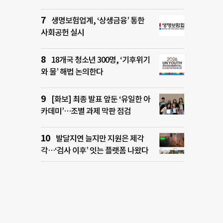
생명보험업계, ‘상생금융’ 통한
사회공헌 실시
18개국 청소년 300명, ‘기후위기
와 물’ 해법 논의한다
[화보] 최종 발표 앞둔 ‘유일한 아
카데미’…조별 과제 막판 점검
발달지연 늘지만 지원은 제각
각…‘검사 이후’ 잇는 플랫폼 나왔다