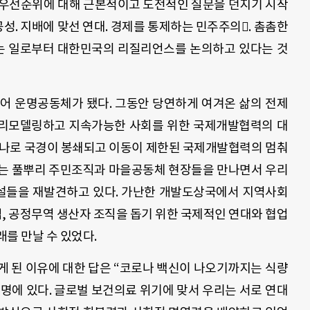
우선순위에 대해 근본적이고 도전적인 질문을 던지기 시작
공성
.
지배에 맞선 연대
.
경제를 통제하는 민주주의
.
촘촘한
 일로부터 대한민국의 리질리언스를 논의하고 있다는 것
넘어 운명공동체가 됐다
.
그동안 당연하게 여겨온 삶의 전제
리모델링하고 지속가능한 사회를 위한 국제개발협력의 대
나로 국경이 봉쇄되고 이동이 제한된 국제개발협력의 멈춰
이는 풀뿌리 주민조직과 마을공동체 현장들을 만나면서 우리
설들을 재발견하고 있다
.
가난한 개발도상국에서 지역사회
업
,
공정무역 생산자 조직을 돕기 위한 국제적인 연대와 협업
래를 만날 수 있었다
.
게 된 이유에 대한 답은 “코로나 백신이 나오기까지는 식량
설명에 있다
.
글로벌 보건의료 위기에 맞서 우리는 서로 연대