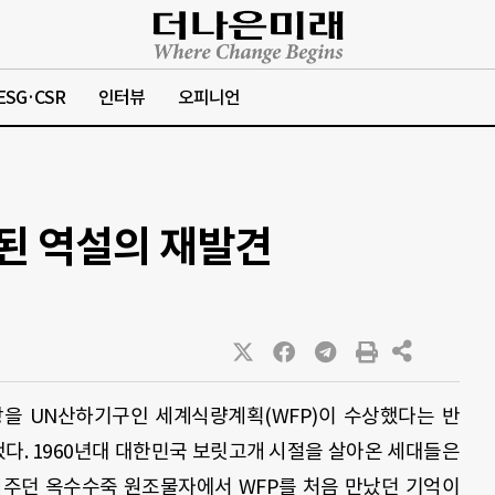
ESG·CSR
인터뷰
오피니언
래된 역설의 재발견
상을
UN
산하기구인 세계식량계획
(WFP)
이 수상했다는 반
했다
. 1960
년대 대한민국 보릿고개 시절을 살아온 세대들은
어주던 옥수수죽 원조물자에서
WFP
를 처음 만났던 기억이