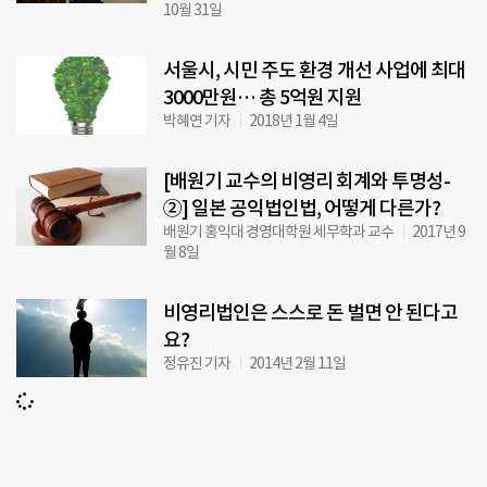
10월 31일
서울시, 시민 주도 환경 개선 사업에 최대
3000만원… 총 5억원 지원
박혜연 기자
2018년 1월 4일
[배원기 교수의 비영리 회계와 투명성-
②] 일본 공익법인법, 어떻게 다른가?
배원기 홍익대 경영대학원 세무학과 교수
2017년 9
월 8일
비영리법인은 스스로 돈 벌면 안 된다고
요?
정유진 기자
2014년 2월 11일