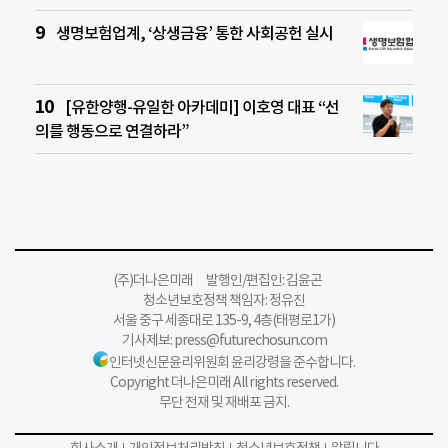
생명보험업계, ‘상생금융’ 통한 사회공헌 실시
[유한양행-유일한 아카데미] 이호영 대표 “선
의를 행동으로 연결하라”
(주)더나은미래 발행인/편집인: 김윤곤
청소년보호정책 책임자: 정유진
서울 중구 세종대로 135-9, 4층(태평로1가)
기사제보:
press@futurechosun.com
인터넷신문윤리위원회 윤리강령을 준수합니다.
Copyright 더나은미래 All rights reserved.
무단 전재 및 재배포 금지.
회사소개
개인정보처리방침
청소년보호정책
알립니다