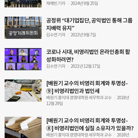
채예빈 기자
2024년 9월 25일
공정위 “대기업집단, 공익법인 통해 그룹
지배력 유지”
김수연 기자
2022년 9월 7일
코로나 시대, 비영리법인 온라인총회 활
성화하려면?
김수연 기자
2021년 12월 17일
[배원기 교수의 비영리 회계와 투명성-
⑨] 비영리법인과 법인세
배원기 홍익대 경영대학원 세무학과 교수
2018년
12월 29일
[배원기 교수의 비영리 회계와 투명성-
⑧] 비영리법인에 실질 소유자가 있을까?
배원기 홍익대 경영대학원 세무학과 교수
2018년