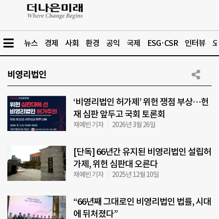
뉴스
경제
사회
환경
공익
국제
ESG·CSR
인터뷰
오
비영리법인
‘비영리법인 허가제’ 위헌 쟁점 부상…헌
재 심판 앞두고 국회 토론회
채예빈 기자
2026년 3월 26일
[단독] 66년간 유지된 비영리법인 설립허
가제, 위헌 심판대 오른다
채예빈 기자
2025년 12월 10일
“66년째 그대로인 비영리법인 법률, 시대
에 뒤처졌다”