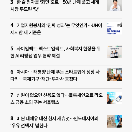
한 줄 점자를 ‘화면’으로…50년 난제 풀고 세계
시장 두드린 ‘닷’
기업자원봉사의 ‘진짜 성과’는 무엇인가…UN이
제시한 새 기준은
사이임팩트-넥스트임팩트, 사회복지 현장을 위
한 AI 리빙랩 업무 협약 체결
아시아ㆍ태평양 난제 푸는 스타트업에 성장 사
다리…국제기구·재단·투자사 뭉쳤다
신원이 없으면 신용도 없다…블록체인으로 라오
스 금융 소외 푸는 서울랩스
비싼 대체유 대신 현지 캐슈넛…인도네시아의
‘우유 선택지’ 넓힌다