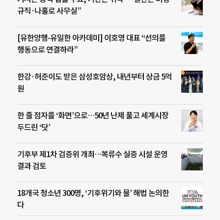
규직·나홀로 사무실”
[유한양행-유일한 아카데미] 이호영 대표 “선의를
행동으로 연결하라”
한강·허준이도 받은 삼성호암상, 내년부터 상금 5억
원
한 줄 점자를 ‘화면’으로…50년 난제 풀고 세계시장
두드린 ‘닷’
기후부 제1차 검증위 개최…복류수 실증 시설 운영
결과 검토
18개국 청소년 300명, ‘기후위기와 물’ 해법 논의한
다