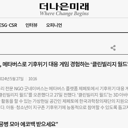
ESG·CSR
인터뷰
오피니언
 메타버스로 기후위기 대응 게임 경험하는 ‘클린빌리지 월드’
024년 5월 27일
10:16
리 전문 NGO 굿네이버스는 메타버스 플랫폼 제페토에서 기후위기 대응 
클린빌리지 월드’를 오픈했다고 27일 전했다. ‘클린빌리지 월드’는 3D 아
 활동을 할 수 있는 가상현실 공간인 제페토에 한국과학창의재단의 지원
다. 아동·청소년이 지구촌 기후위기에 능동적으로 참여할 수 있도록 돕고
자는 올해 굿네이버스 희망편지쓰기대회 주인공인 카메룬 아동 음바나와 
를 본 마을에서 게임 프로그램을 수행하게 된다. 프로그램은 ▲홍수로 마
공병 모아 에코백 받으세요”
기 줍고 분리수거하기 ▲사용하지 않는 전등 끄기 ▲친환경 비료 사용해 