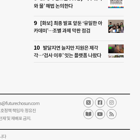
와 물’ 해법 논의한다
[화보] 최종 발표 앞둔 ‘유일한 아
카데미’…조별 과제 막판 점검
발달지연 늘지만 지원은 제각
각…‘검사 이후’ 잇는 플랫폼 나왔다
ss@futurechosun.com
보호정책 책임자: 정유진
단 전재 및 재배포 금지.
니다