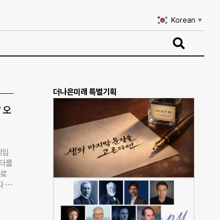
Korean
▼
Korean
▼
더나은미래 특별기획
 오
게임
바타를
으로
자 기
함께
을에
나무