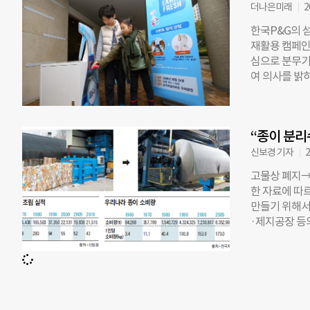
더나은미래
2
심기 ▲전 세
‘클린빌리지 
한국P&G의 
을 팔로우하면
재활용 캠페인
인 피드에 클
심으로 분무기
해 네이버페이
여 의사를 밝
육센터장은 “
활용 처리 과정
동을 체험할 
난 26일에는
로 지구촌 문
용 원단으로 
기자 kyuriou
“종이 분리
무기병은 플라
있다”면서 “
신보경 기자
2
아이템으로 제
고물상 폐지
스틱 재활용 비
한 자료에 따르
있도록 캠페인
만들기 위해서
페인에 동참하고 
·제지공장 등
· 02-3390-
용지의 탄생 
더나은미래 & f
한 고물상. 이
다. 김씨는 
작업을 하는 
버려진 종이들