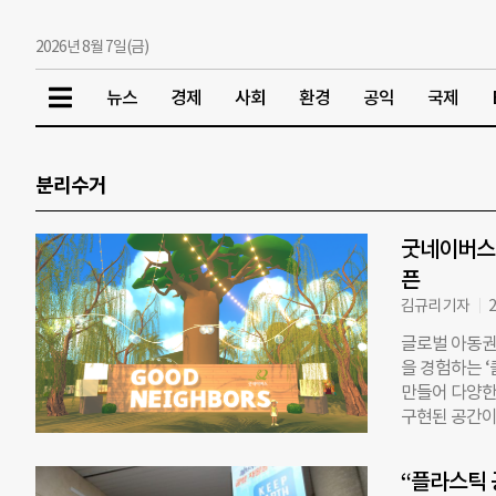
2026년 8월 7일(금)
뉴스
경제
사회
환경
공익
국제
분리수거
굿네이버스,
픈
김규리 기자
2
글로벌 아동권
을 경험하는 ‘
만들어 다양한
구현된 공간이
획됐다. 체험
기후위기 피해
“플라스틱 
떠내려온 쓰레