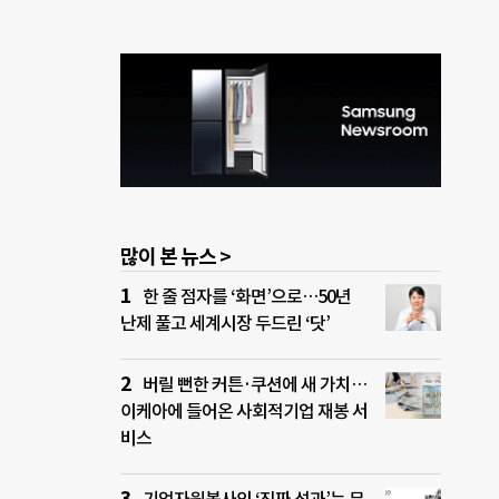
많이 본 뉴스 >
한 줄 점자를 ‘화면’으로…50년
난제 풀고 세계시장 두드린 ‘닷’
버릴 뻔한 커튼·쿠션에 새 가치…
이케아에 들어온 사회적기업 재봉 서
비스