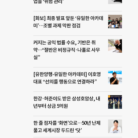
 가
업들 ‘위험 관리’
몇 번
많아
[화보] 최종 발표 앞둔 ‘유일한 아카데
데,
미’…조별 과제 막판 점검
지 내
겠
정기적
커지는 공익 법률 수요, 기반은 취
약…“절반은 비정규직·나홀로 사무
실”
[유한양행-유일한 아카데미] 이호영
대표 “선의를 행동으로 연결하라”
한강·허준이도 받은 삼성호암상, 내
년부터 상금 5억원
한 줄 점자를 ‘화면’으로…50년 난제
풀고 세계시장 두드린 ‘닷’