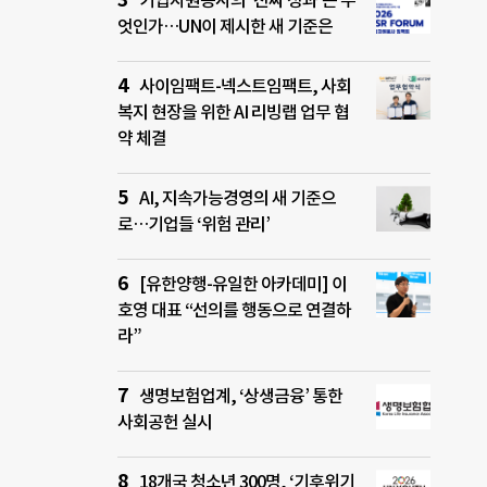
기업자원봉사의 ‘진짜 성과’는 무
엇인가…UN이 제시한 새 기준은
사이임팩트-넥스트임팩트, 사회
복지 현장을 위한 AI 리빙랩 업무 협
약 체결
AI, 지속가능경영의 새 기준으
로…기업들 ‘위험 관리’
[유한양행-유일한 아카데미] 이
호영 대표 “선의를 행동으로 연결하
라”
생명보험업계, ‘상생금융’ 통한
사회공헌 실시
18개국 청소년 300명, ‘기후위기