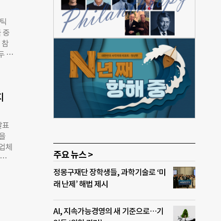
버스는
계정
스틱
토 개
 중
을 통
 참
민교
두 재
천 활
. 지
상으
재활
은미래
“분
지
움이
필요한
플라
발표
질 수
톤을
용 캠
집업체
om
주요 뉴스 >
 재생
 ⓒ
 있는
정몽구재단 장학생들, 과학기술로 ‘미
있었
래 난제’ 해법 제시
하는
다.
AI, 지속가능경영의 새 기준으로…기
 버