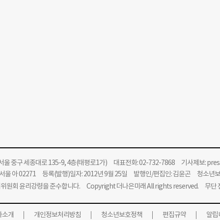
울 중구 세종대로 135-9, 4층(태평로1가) 대표전화: 02-732-7868 기사제보:
pre
울 아 02271 등록(발행)일자: 2012년 9월 25일 발행인/편집인: 김윤곤 청소년
위원회 윤리강령을 준수합니다.
Copyright 더나은미래 All rights reserved. 무
사소개
개인정보처리방침
청소년보호정책
편집규약
알립