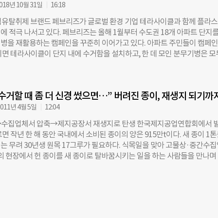
018년 10월 31일
16:18
계 이웃에게 긴급구호 물품 전달하기 등 모두 네 가지로 구성됐다. 굿네이
월드’ 오픈 기념 이벤트도 6월 21일까지 진행한다. 제페토에서 굿네이버스 
섬유탈취제 브랜드 페브리즈가 글로벌 환경 기업 테라사이클과 함께 플라
 추첨을 통해 선정된 100명에게 친환경 칫솔·치약 세트를 증정한다. 제페
에 적극 나서고 있다. 페브리즈는 올해 1월부터 수도권 18개 아파트 단지를
린빌리지 인증사진, 음바나에게 쓴 온라인 희망편지 사진 등을 올리면 추첨
병을 재활용하는 캠페인을 꾸준히 이어가고 있다. 아파트 주민들이 캠페인
 포인트를 증정하는 인증 이벤트도 진행된다. 배광호 굿네이버스 세계시
히면 테라사이클이 단지 내에 수거함을 설치하고, 한 데 모인 분무기병은 모
시공간의 제약을 받지 않는 가상공간에서 더 많은 사람이 기후위기 대응 실
을 거쳐 에코백 등으로 다시 태어난다. 지금까지 수거량은 약 252kg 규모다
수 있기를 기대한다”며 “앞으로도 굿네이버스는 전 세계 아동·청소년을 대
 모범 아파트로 선정된 서울 강남구 도곡렉슬아파트 주민들에게 플라스틱 
제 해결을 위한 세계시민교육을 더욱 확대하겠다”고 말했다. 김규리 더나
만들어진 에코백 3000개가 전달됐다. 홍준형 테라사이클 코리아 매니저는 
s@chosun.com
수거할 때 좀 더 신경 썼으면…” 버려진 종이, 재생지 되기까
스틱 공병 중에서도 부품별로 여러 재질이 섞여 있어 재활용하는데 어려
캠페인을 통해 모인 공병은 플라스틱 재생 원료로 처리된 뒤, 지역 사회에 
011년 4월 5일
12:04
작돼 기부된다”고 말했다. 신아영 페브리즈 브랜드 매니저 과장은 “현재 
→수집업체서 압축→제지공장서 재생지로 탄생 한국제지공업연합회에서 
율이 약 14% 수준에 머물러 있다”면서 “재활용에 대한 인식 개선이 이뤄
면 작년 한 해 동안 국내에서 소비된 종이의 양은 915만t이다. 새 종이 1
을 비롯한 다양한 활동을 전개해 나갈 계획”이라고 밝혔다. 분무기병 재활
는 무려 30년생 원목 17그루가 필요하다. 식목일을 맞아 고물상·중간수
싶은 아파트 주민들은 테라사이클(customersupport.kr@terracycle.c
의 현장에서 헌 종이를 새 종이로 탈바꿈시키는 일을 하는 사람들을 만나며
4288)에 문의하면 된다. [더나은미래 csmedia@chosun.com] – Copyrights
과정을 시작부터 끝까지 따라가봤다. 지난말 29일, 안산시 상록구 월피동에
uturechosun.com, 무단 전재 및 재배포 금지 –
곳에서 일한 지 3년 됐다는 김정수(가명·63)씨는 바쁘게 종이를 골라내고 
여기저기서 모여든 다양한 종류의 종이를 흰 종이, 신문지, 박스 등으로 분류
중이었다. 그가 일하는 동네 고물상은 버려진 종이가 몰려드는 첫 번째 장소
은 이곳에서 돈으로 바뀐다. 김씨는 눈과 손을 종이에 고정시킨 채 “종이를