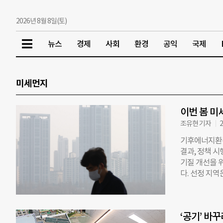
2026년 8월 8일(토)
뉴스
경제
사회
환경
공익
국제
미세먼지
이번 봄 미
조유현 기자
2
기후에너지환경
결과, 정책 시
기질 개선을 위
다. 선정 지
주) ▲대전산
성군·인제군 
·송산2산단(
‘공기’ 바
단지(제주) 