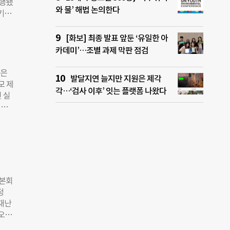
진행됐
년 국
와 물’ 해법 논의한다
 기관
순차적
UN
”고
양성
자가
[화보] 최종 발표 앞둔 ‘유일한 아
이뤄
‘30
카데미’…조별 과제 막판 점검
 ▲국
발전소
공사
전은
발달지연 늘지만 지원은 제각
기상
모 제
각…‘검사 이후’ 잇는 플랫폼 나왔다
▲한
 실
GS
 사
 기관
제안은
 반
구성
일어나
 5
최근
디어
업들
대상
 말
 –
 본회
제를
정
 재난
경오염
 국