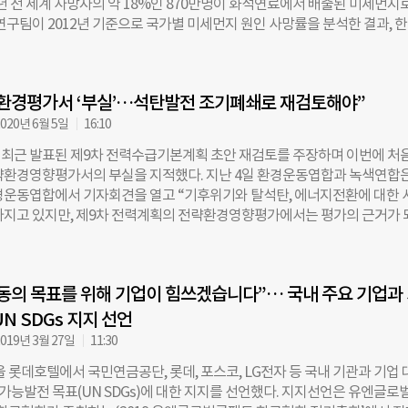
8년 전 세계 사망자의 약 18%인 870만명이 화석연료에서 배출된 미세먼지
간이 해당 기준을 넘는 초미세먼지에 노출되면 호흡기 질환, 암, 뇌졸중 등의
 연구팀이 2012년 기준으로 국가별 미세먼지 원인 사망률을 분석한 결과, 
 있다. WHO 산하 국제암연구소(IARC)도 지난 2013년 미세먼지를 1군 
사망률은 중국(40.2%)과 방글라데시(36.5%), 인도(30.7%)에 이어 세계
. 연구소는 이러한 대기오염의 원인으로 화산 폭발에 의한 화산재와 가스분
다. 추산 사망자 수는 8만962명이다. 같은 해 국가별 초미세먼지의 연평균
적인 현상뿐 아니라 각종 화석연료 사용으로 인한 탄소배출, 미세먼지 발생,
례했다. 중국이 62.9㎍/㎥로 가장 높았고, 방글라데시(52.3), 인도(42.9),
 연기와 재 등을 꼽았다. 미카엘 그린스톤 EPIC
환경평가서 ‘부실’…석탄발전 조기폐쇄로 재검토해야”
 뒤를 이었다. 연구진은 “중국의 경우 대기질 관리가 엄격해짐에 따라 2018년
2012년의 절반 수준인 31.2㎍/㎥로 낮아지고, 사망률도 24.2%로 급감했
020년 6월 5일
16:10
. 이번 연구를 위해 하버드대 공동연구진은 전 세계를 가로 50km, 세로 6
최근 발표된 제9차 전력수급기본계획 초안 재검토를 주장하며 이번에 처
누고 한 격자마다 오염도를 관측했다. 이번 연구의 제1저자인 칸 보라 영국 
략환경영향평가서의 부실을 지적했다. 지난 4일 환경운동엽합과 녹색연합은
“전 세계의 미세먼지 평균치를 이용하는 것에서 한 발 나아가, 어떤 지역에 
경운동엽합에서 기자회견을 열고 “기후위기와 탈석탄, 에너지전환에 대한 
는지, 그 지역에 몇 명의 사람들이 살아가고 있는지 등을 지도 위에 정확하
아지고 있지만, 제9차 전력계획의 전략환경영향평가에서는 평가의 근거가 
”라며 “이를 통해 지역별 오염도 및 사망자 수를 보다 정확하게 추산할 수
로 제시되지도 않고 상위 계획과도 부합하지 않는 것으로 확인됐다”며 “
. 이번 연구의 공동 저자인 조엘 슈바르츠 하버드대 공중보건대학 교수는 “
서를 반려해야 한다”고 주장했다. 전력수급기본계획은 2년마다 수립하는 
 연소의 위험을 이산화탄소나 기후변화의 맥락에서만 생각하고, 온실가스
 틀이다. 향후 15년간 석탄화력, 원자력, 재생에너지 등 전력 발전원 조합 
 초미세먼지가 건강에 끼치는 영향을 간과해 왔다”라며 “이번 연구는 화
동의 목표를 위해 기업이 힘쓰겠습니다”… 국내 주요 기업과
, 미세먼지 감축 방안 등이 담긴다. 원래 계획대로라면 제9차 전력수급기
강에 끼치는 결과를 정량화함으로써 재생에너지로의 전환이 가져다줄 이익
034)은 지난해 12월 확정돼야 하는데, 반년이나 늦춰진 상황이다. 지난달 8일
N SDGs 지지 선언
획 초안에 따르면, 2034년까지 가동한 지 30년 넘은 석탄발전기 30기는 
019년 3월 27일
11:30
발전기 60기의 절반 수준이다. 대신 폐기되는 석탄발전기 가운데 24기는 L
울 롯데호텔에서 국민연금공단, 롯데, 포스코, LG전자 등 국내 기관과 기업
한다는 계획이다. 다만 신규 건설 중인 석탄발전 7기를 고려하면 석탄 설
속가능발전 목표(UN SDGs)에 대한 지지를 선언했다. 지지선언은 유엔글로
 34.7GW에서 2034년 29GW로 줄어드는데 그친다. 이지언 환경운동연합 