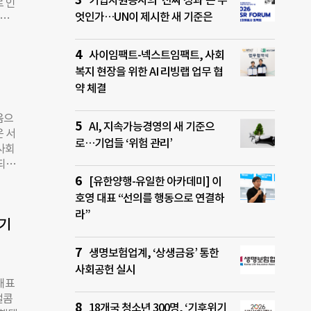
기업자원봉사의 ‘진짜 성과’는 무
로 인
 증
엇인가…UN이 제시한 새 기준은
한국의
발암물
에서
출,
 농
사이임팩트-넥스트임팩트, 사회
 폐기
 한
복지 현장을 위한 AI 리빙랩 업무 협
 초미
약 체결
7km
음으
버밍
AI, 지속가능경영의 새 기준으
 서
어떤
로…기업들 ‘위험 관리’
사회
게 표
되는
 있었
환경
[유한양행-유일한 아카데미] 이
지금
에너
호영 대표 “선의를 행동으로 연결하
와
계획
라”
석연
 기
본계
을
 공개
생명보험업계, ‘상생금융’ 통한
폐기된
사회공헌 실시
NG
 대표
비용
벌콤
에너지
18개국 청소년 300명, ‘기후위기