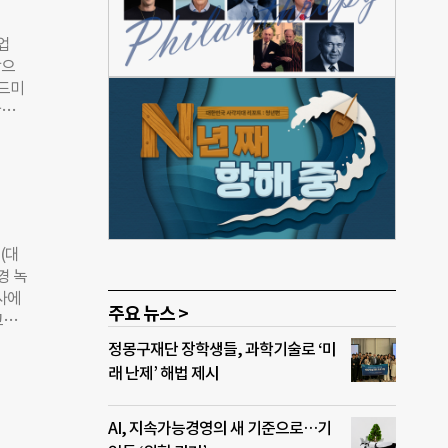
대상
인접
업
시설
탕으
사업이
랜드미
표로
한화
 정
 과
업장에
를 반
노후
 ‘공
 전
공동
 인
모태는
대기
지시
(대
미디어
경 녹
사회적
행사에
 공기
주요 뉴스 >
장,
 결과
 감
정몽구재단 장학생들, 과학기술로 ‘미
 초
지역
래 난제’ 해법 제시
 에
학교
 실내
 선
공기
AI, 지속가능경영의 새 기준으로…기
 식재