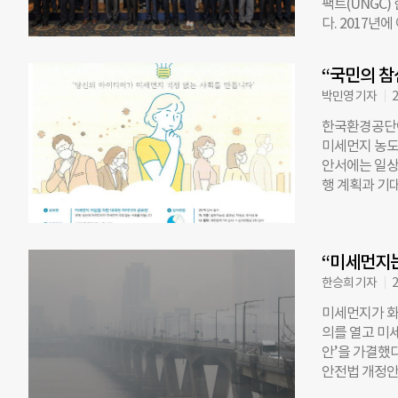
팩트(UNGC
기후국장은 “2
다. 2017년에
회가 비준한 
의 최고 책임
으로 폐지하는
SDGs는 20
주장했다. 이
“국민의 참
평등, 양질의
이뤄진 ‘보령 
박민영 기자
2
져 있다. 20
년 룰’ 조차 
민연금공단 
다. 이번 9
한국환경공단이
▲유한킴벌리
미세먼지 농도
산업기술원 
안서에는 일상
국토지주택공사
행 계획과 기
칼텍스 ▲KEB
항, 다른 공모
과 기업이 동
1차적으로 한국
기문 UNGC
된 심사위원회에
는 여러 문제
“미세먼지는
월 중 대상을
미세먼지 해결
는 관련 사업
한승희 기자
2
도 책임감을 
1명에게는 10
미세먼지가 화재
했다. 반 명
Copyrights
의를 열고 미
해결하기 위해
안’을 가결했다
안전법 개정안은
사고 등의 ‘