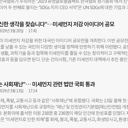
) 한국협회가 주최하는 ‘2019 유엔글로벌콤팩트 한국협회 정기총회’에서 
030년 온실가스 배출량 목표를 1억9300만톤으로 설정했는데, 지난 2016
 이어 두 번째로 열리는 ‘SDGs 지지 CEO 서약’은 UN SDGs에 대한 기업과
파리기후협약의 ‘1.5도 목표’에 크게 못 미치는 수준”이라며 “석탄발전을 
자가 국제사회의 이슈 해결에 적극 참여할 것을 약속하고 선포하는 자리다. 
 안대로 하면 파리기후협약 목표 대비 온실가스 배출량은 3.2배를 넘는다
30년까지 UN과 국제사회가 달성해야 할 목표로, 빈곤종식, 기후변화 대응, 
어 “2034년까지 석탄발전 30기를 폐쇄한다고 했는데 수명 연장을 위해 투
신한 생각을 찾습니다”…미세먼지 저감 아이디어 공모
 교육 등 17가지 목표와 이를 이행하기 위한169개의 구체적인 세부목표로 
3·4호기’는 배제된 것으로 보인다”며 “정부가 제시한 석탄화력발전 수명인 
019년 3월 20일
17:41
15년 193개 UN 회원국 대표들이 만장일치로 승인했다. 이날 지지 선언에는
제대로 관철되지 않았다”고 했다. 보령3·4호기는 1993년 준공된 석탄화력
▲두산중공업 ▲롯데지주(주) ▲롯데홈쇼핑 ▲아모레퍼시픽 ▲예금보험
차 전력계획은 처음으로 전략환경영향평가
 미세먼지 저감을 위한 대국민 아이디어 공모전을 개최한다. 이번 공모
 ▲삼덕통상 ▲서울특별시 ▲성남도시개발공사 ▲한국공항공사 ▲한국
를 낮출 수 있는 국민의 다양한 생각을 정책에 반영하기 위해 마련됐다. 공
▲한국중부발전 ▲한국수력원자력 ▲한국수자원공사 ▲한국임업진흥원 
생활, 과학기술 등과 접목해 미세먼지를 줄일 수 있는 창의적이고 구체적인
 ▲한전KDN ▲해양환경공단 ▲BGF ▲BGF리테일 ▲DGB금융그룹 ▲
대효과 등을 담으면 된다. 단순 건의사항, 기존 미세먼지 대책에서 추진 중인
하나은행 ▲KOTRA ▲KT ▲LG전자 ▲MYSC ▲NH투자증권 등 29곳의
전 수상작은 심사에서 제외되며, 접수 마감은 오는 4월 30일이다. 접수된 
참했다. UNGC 한국협회의 260여개 회원사 대표와 실무자가 참석한 가운데
환경공단 홈페이지(www.keco.or.kr)를 통해 공개된다. 이후 전문가로 
 한국협회 명예회장이 특별 강연자로 나섰다. 반 명예회장은 “전 세계에서 
서 실현가능성, 효과성, 지속성 등을 바탕으로 2차 심사가 진행된다. 오는
 중 기후변화는 우리 삶에 직접적이고 심각한 영향을 미치고 있다”라면서 ”
 사회재난”… 미세먼지 관련 법안 국회 통과
 포함한 총 6건의 우수 아이디어가 발표될 예정이며, 우수작으로 꼽힌 아이
을 위한 범국가적 기구의 대표직을 맡게 됐는데 환경문제 해결을 위해 기
을 추진할 때 적극 반영된다. 공모 수상자에게는 한국환경공단 이사장상과 
019년 3월 13일
17:14
가지고 파리기후협정에서 채택한 2도 낮추기 목표에 앞장서주길 바란다“고
0만원의 상금이 주어진다. [박민영 더나은미래 기자 bada@chosun.com]
, 폭발, 교통사고 등과 같은 ‘사회재난’에 포함됐다. 국회는 13일 올해 첫
예회장은 기업과 정부, 시민사회의 협력도 강조했다. 그는 “어렵고 복잡한 문
 ⓒ 더나은미래 & futurechosun.com, 무단 전재 및 재배포 금지 –
세먼지를 사회재난으로 규정하는 ‘재난 및 안전관리기본법(재난안전법) 개
서는 공동의 목표를 가지고 함께 행동해야 한다”면서 “국가 간, 섹터 간 대
. 본회의에 출석한 의원 238명 중 236명이 해당 안건에 찬성표를 던졌다.
 ‘미세먼지로 인한 피해’를 화재, 붕괴, 폭발, 교통사고, 화생방사고, 환
사회재난’으로 규정하고 국가 차원에서 관리하는 것을 골자로 한다. 개정안이