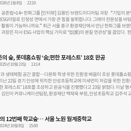
스콘, 석회·플라스터 제조업 등 민원이 잦은 업종의 개별 입지 사업장까지 
026년 1월 8일
22:10
18곳을 선정했다. ‘우리동네 맑은공기 패키지 지원’ 사업은 주민 생활권과 
 공존법<14> 한화그룹 [인터뷰] 김용빈 브랜드미디어팀 과장 “기업의 본
기오염물질 배출사업장을 대상으로 ▲사전 기술 컨설팅 ▲대기오염 방지
된 ESG야말로 진정성 면에서 가장 큰 힘을 발휘합니다. 그래야 전문성을 바
(IoT) 측정기기 개선 ▲사후 모니터링 등 전주기 관리 체계를 지원하는 
 활동이 가능하니까요.” 최근 서울 중구 환경재단에서 만난 한화그룹 브
해 중소기업의 비용 부담을 줄이고, 주민이 체감할 수 있는 대기질 개선을 목
과장은 자사 ESG 사업의 핵심 가치로 ‘업(業)의 본질 연관성’을 꼽았다. 
는 지방정부와 협력해 대상 지역의 악취 실태조사와 첨단 감시장비를 활용한
휴교실을 ‘친환경 돌봄 공간’으로 탈바꿈시키며 ESG 영역을 확장하고 있다.
사를 실시할 계획이다. 오염원 분석 결과에 따라 고농도 오염 우심지역 사
설에 태양광 발전 설비를 지원하던 단순 기부를 넘어, 교육 현장의 목소리
원센터 등 전문기관과 연계한 기술 진단과 개선방안 마련도 지원한다. 또 
머무는 ‘공간’ 자체를 혁신하는 형태로 진화한 것이다. ◇ 태양광 기부에서
 IoT 기반 상시 감시체계를 구축해 개선 효과를 지속 관리하고, 정책 시행
존의 숲, 롯데홈쇼핑 ‘숨;편한 포레스트’ 18호 완공
…‘맑은학교’의 탄생 ‘맑은학교 만들기’는 한화그룹과 환경재단, 사회복지
비교·분석해 효과를 체계적으로 관리할 방침이다. 2019년부터 2024년까지
22년부터 공동 추진 중인 초등학교 교육 환경 개선 프로젝트다. 이 사업의 
025년 10월 23일
13:14
 사업장을 대상으로 한 방지시설 지원사업을 분석한 결과, 지원 사업장의 
10년간 진행된 ‘해피선샤인’ 캠페인이다. 한화는 이를 통해 전국의 사회복
은 57.7% 감소했다. 대기 중 초미세먼지(PM10,
과 생태체험 공간 결합…다문화 학생 위한 친환경 배움터 조성 롯데홈쇼핑
총 2187kW 규모의 태양광 발전 설비를 지원해왔다. 한화 전략부문 브랜드
 지난 22일 경기 안성에 위치한 안성초등학교에 미세먼지 저감을 위한 친환
장은 “해피선샤인 캠페인 10주년을 맞아 한화의 태양광 비즈니스 역량을 
편한 포레스트’ 18호를 조성하고 완공식을 진행했다고 23일 밝혔다. 이날 
세먼지’와 미래 세대인 ‘아동’과 결합하는 방안을 모색했다”며 “초등학교의
 김민아 커뮤니케이션팀장, 환경재단 백재욱 부장, 안성초등학교 김주석 교
 그에 필요한 전력을 태양광으로 지원하는 ‘맑은학교 만들기’는 그 고민의
명 등 관계자들이 참석했다. 참석자들은 완공된 숲을 둘러보고, 학생 대표의
획 배경을 설명했다. ◇ 단순 설비 지원 넘어 유휴교실을 ‘맑은쉼터’로 사업
람했다. 안성초등학교는 산업단지와 구도심에 인접해 대기 환경이 열악한 
년도에는 시설 지원에 집중했다. 학교 출입구에 미세먼지 제거를 위한 ‘스마트
며, 전교생의 약 25%가 다문화 가정 학생이다. 다양한 문화가 공존하는 
어클린 매트’를 설치하고, 교실 창문에는 ‘창문형 환기시스템’을 도입했다.
 12번째 학교숲… 서울 노원 월계중학교
려해 함께 배우고 어울릴 수 있는 ‘공존의 숲’을 조성하자는 취지로 대상지를
절과 공기 정화를 돕는 벽면 녹화(모스월)를 적용해 미세먼지 유입 차단과 
 달 간의 공사 끝에 400㎡ 부지에 교목류, 관목류 등 총 2316그루의 수목을
024년 10월 8일
15:00
력했다. 그러다 4차년도부터는 ‘공간