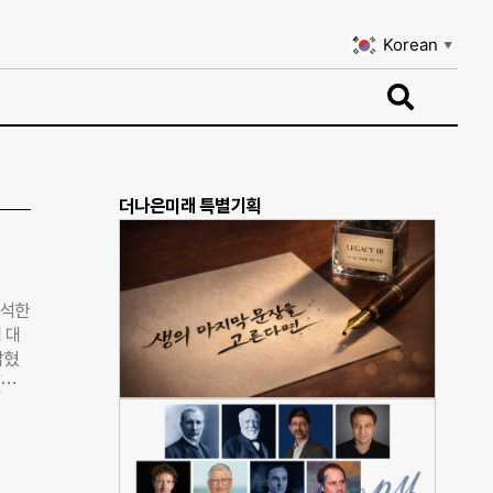
Korean
▼
Korean
▼
더나은미래 특별기획
분석한
 대
밝혔
(광
 ▲횡
별입지
능농공
심지역