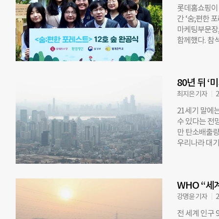
했다. 학생들
롯데홈쇼핑이 
이 동시에 가능
간 ‘숨;편한
레스트’ 사업을
마케팅부문장, 
230㎡ 면적에
함께했다. 참
녹지가 부족한
했다. 또한 
호), 서울 청
데홈쇼핑은 미세
다. 김민아 
부터 진행 중
에 ‘숨;편한 
80년 뒤 
공할 예정이다
서로의 문화를
으로 송파구 풍
최지은 기자
2
번째 학교숲을
21세기 말에
은 월계중학교를
수 있다는 전
학교에 숲을 
만 탄소배출량
육 환경을 제
우리나라 대기
산홍, 조팝나무
대기정체지수를
설물을 설치해
기상청 연구진
용될 예정이다
했다. 현재(1
환경을 제공하
WHO “세
뤄지지 않은 고
다”며 “향후
로 늘어날 것
강명윤 기자
2
편, 환경문제
중단단계 시나리
전 세계 인구
발생한다고 전