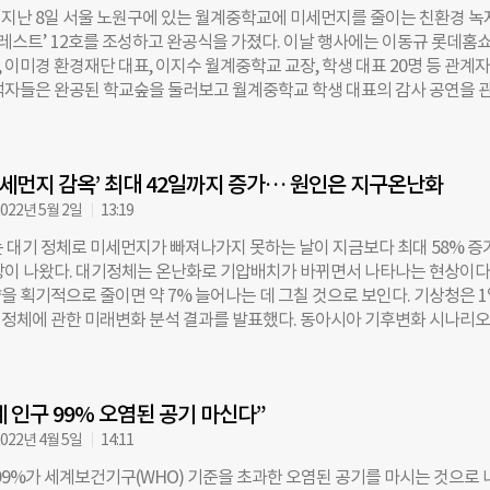
이 깨끗한 환경에서 자연을 체험하고 정서적 안정을 느낄 수 있도록 휴식과
지난 8일 서울 노원구에 있는 월계중학교에 미세먼지를 줄이는 친환경 녹
한 친환경 생태체험 공간으로 꾸몄다. 롯데홈쇼핑은 2021년부터 ‘숨;편한
 포레스트’ 12호를 조성하고 완공식을 가졌다. 이날 행사에는 이동규 롯데홈
 통해 미세먼지 저감을 위한 도심 속 녹지 공간을 조성해 왔다. 현재까지 약
이미경 환경재단 대표, 이지수 월계중학교 교장, 학생 대표 20명 등 관계
 3만3000여 그루의 수목을 식재했다. 특히 지난달에는 인구 밀집과 도시
석자들은 완공된 학교숲을 둘러보고 월계중학교 학생 대표의 감사 공연을 
 수도권 내 학교를 중심으로 친환경 숲 조성 사업을 진행했다. 인천 백석초(
학생들이 폐신문지를 활용해 멸종위기 동물들을 형상화한 작품들도 감상했다.
원초(17호)에 총 1682그루의 나무를 식재하고, 벤치 등 휴게시설을 함께 조
먼지 저감을 위해 도심 속 녹지공간 조성 사업 ‘숨;편한 포레스트’를 202
롯데홈쇼핑 커뮤니케이션팀 팀장은 “다문화 학생들이 함께 배우는 안성초등
이다. 2025년까지 미세먼지 집중관리구역 등에 나무를 심고, 시민 편의시설
포레스트’ 18호 숲을 조성하게 되어 뜻 깊게 생각한다”며 “아이들이 자연 속
‘미세먼지 감옥’ 최대 42일까지 증가… 원인은 지구온난화
. 작년부터는 학교숲 조성에 집중하고 있다. 서울 강서구 송화초등학교를 
 이해하고
납초, 성북구 장위초, 동작구 강남초, 구로구 영일초에 이어 노원구 월계중
022년 5월 2일
13:19
 완공했다. 롯데홈쇼핑은 노후화된 학교 시설 개선이 필요하고 유휴공간이
는 대기 정체로 미세먼지가 빠져나가지 못하는 날이 지금보다 최대 58% 증
 12호 숲 조성지로 선정, 한 달간의 공사 기간을 거쳐 학교숲을 완성했다.
망이 나왔다. 대기정체는 온난화로 기압배치가 바뀌면서 나타나는 현상이다.
조성하는 것은 이번이 처음이다. 초등학생뿐만 아니라 청소년에게도 쾌적한
을 획기적으로 줄이면 약 7% 늘어나는 데 그칠 것으로 보인다. 기상청은 
공하자는 취지에서 진행했다. 약 400㎡ 면적에 소나무와 벚나무 등 교목류와
정체에 관한 미래변화 분석 결과를 발표했다. 동아시아 기후변화 시나리
 등 관목류를 포함해 총 나무 1500그루를 심었다. 더불어 데크무대, 의자 
 적용해 탄소배출량에 따른 한반도의 대기정체일수 변화를 예측한 연구다
 친환경 교육 환경을 조성했다. 숲은 향후 학생들의 생태학습 및 쉼터 등으
은 ▲고탄소 시나리오 ▲중간단계 시나리오 ▲저탄소 시나리오로 나눠 
. 이동규 롯데홈쇼핑 마케팅부문장은 “청소년에게 미세먼지 없는 깨끗한 
995~2014년) 대기정체 발생일은 연평균 26.2일이다. 온실가스 감축이 제대
자는 취지에서 초등학교에 이어 중학교에 처음으로 학교숲을 완공하게 됐
계 인구 99% 오염된 공기 마신다”
탄소 시나리오에서는 21세기 후반(2081~2100년) 대기정체일이 39.5~41
에도 도심 내 학교숲을 지속적으로 조성하며 아이들의 꿈과 희망을 응원하는
으로 예측됐다. 지금보다 최대 58% 증가하는 것이다. 탄소배출을 서서히 
022년 4월 5일
14:11
오에서는 약 35.3일, 탄소중립을 달성한 저탄소 시나리오에서는 약 28.
 99%가 세계보건기구(WHO) 기준을 초과한 오염된 공기를 마시는 것으로 
망했다. 기상청은 “탄소감축 노력에 따라 미래의 대기정체일이 최대 13.4