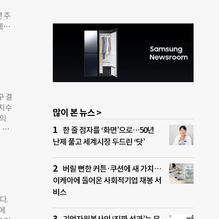
상태
년 주
기압
에서
는 상
이산
오염물
비
14
이산
미세먼
배출
노출되
HO의
구 결
 이
활지수
많이 본 뉴스 >
국가
류의
준을
 정
한 줄 점자를 ‘화면’으로…50년
 그쳤
하고
난제 풀고 세계시장 두드린 ‘닷’
준을
하는
’를
팔 5
집계
버릴 뻔한 커튼·쿠션에 새 가치…
 반면
이케아에 들어온 사회적기업 재봉 서
생을
비스
7%
다.
O)가
문에
도록