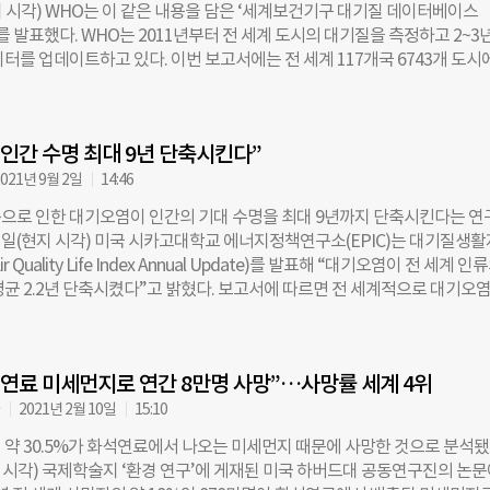
지 시각) WHO는 이 같은 내용을 담은 ‘세계보건기구 대기질 데이터베이스
들 수 있다”고 설명했다. 대기정체는 공기를 이동·확산하는 바람이 미약한 
서를 발표했다. WHO는 2011년부터 전 세계 도시의 대기질을 측정하고 2~3
철 고농도 미세먼지 현상의 주요 원인이다. 온난화가 심해지면 한반도 주변 
터를 업데이트하고 있다. 이번 보고서에는 전 세계 117개국 6743개 도시
서 상·하층 바람이 약해진다. 한반도 전역의 공기도 원활하게 흐르지 못하
분석 결과가 담겼다. WHO는 세계 인구의 99%가 초미세먼지, 미세먼지, 
이때 생성된 미세먼지는 확산하지 못하고 대기 중에 그대로 축적된다. 대기
오염된 공기로 숨 쉬고 있다고 밝혔다. 이는 직전 조사인 2018년 92% 대
여도 고농도 미세먼지현상이 발생할 가능성은 더 커진다. 실제로 2001~20
수치다. 이번 조사에서는 초미세먼지(PM2.5)와 미세먼지(PM10)에 더해 
서울에서 대기정체가 나타난 날의 약 80%에 ‘나쁨’ 이상 수준의 고농도 
 인간 수명 최대 9년 단축시킨다”
 오염 정도를 처음으로 측정했다. 이산화질소는 주로 자동차 배기가스로 
했다. 최지은 더나은미래 기자 bloomy@chosun.com
지역에서 가장 흔하게 발생하는 대기오염 물질이다. WHO는 이산화질소에 
021년 9월 2일
14:46
호흡기질환과 기침, 호흡곤란 등의 증상을 겪을 수 있고 설명했다. 현재 W
으로 인한 대기오염이 인간의 기대 수명을 최대 9년까지 단축시킨다는 연
라인은 미세먼지의 경우 연간 평균 15㎍/㎥, 초미세먼지 연간 평균 5㎍/㎥
 1일(현지 시각) 미국 시카고대학교 에너지정책연구소(EPIC)는 대기질생
 평균 10㎍/㎥를 유지하도록 권고하고 있다. 대기질은 소득 수준이 낮은 
 Quality Life Index Annual Update)를 발표해 “대기오염이 전 세계 인
빴다. 고소득 국가에서 WHO의 초미세먼지·미세먼지 가이드라인 권고 수
평균 2.2년 단축시켰다”고 밝혔다. 보고서에 따르면 전 세계적으로 대기오염
 비율은 17%인 반면 중·저소득 국가에서 권고 수준을 준수한 곳은 1%에
한 인도는 평균 5.9년의 수명이 단축됐다. 특히, 약 4억8000만명이 거주
 보면 동남아시아, 지중해 동부, 아프리카, 서태평양 지역 도시에서 권고 수
 지역은 다른 곳에 비해 10배 이상 대기오염 정도가 심해 이 지역에 거주
3%보다 낮았다. 세계기상기구(WMO)는 지난해 9월 ‘대기 질과 기후 회보
9년까지 수명이 줄 수 있다고 전망했다. 이어 방글라데시는 평균 5.4년, 네
9년 전 세계에서 지역 대기오염으로 인해 조기 사망한 사람이 450만명으로 
석연료 미세먼지로 연간 8만명 사망”…사망률 세계 4위
3.9년, 싱가포르 3.8년 등이 뒤를 이었다. 한국은 평균 1.3년 수명이 줄었다.
 이는 1990년 230만 명 대비 두배 가까이 증가한
2013년부터 대기오염에 대한 적극적인 대처로 8년 전에 비해 미세먼지 발
자
2021년 2월 10일
15:10
평균 기대 수명이 1.5년 증가했다. 유럽도 대기오염 정도가 20년 전에 비해 2
 약 30.5%가 화석연료에서 나오는 미세먼지 때문에 사망한 것으로 분석됐
대 수명이 4개월 늘어났다. 대기오염에 따른 수명 단축은 세계보건기구(WH
지 시각) 국제학술지 ‘환경 연구’에 게재된 미국 하버드대 공동연구진의 논
 기준을 바탕으로 계산됐다. WHO는 초미세먼지를 10㎍/㎥ 아래로 유지하