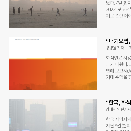
났다. 4일(현
(51%) 줄어
2022’ 보고
로, 겨울~봄
기로 관련 데이
배치가 바뀌면
측정한 대기질 
태가 된다. 
화질소 등으로 
질 배출량을 줄
7%p 상승한 
년 겨울~봄철 
“대기오염,
화질소로 인한
지 현상이 발생
되며, 도심 
강명윤 기자
2
면 천식 같은 
화석연료 사용
대기질 가이드
과가 나왔다.
산화질소 연간
연례 보고서(Air
일수록 더 나
기대 수명을 
준수한 도시의
도가 가장 심각
다. 지역별로
있는 인도 북부
준수한 비율은 
사람들은 최대 
발표해 201
“한국, 화
년, 파키스탄 
됐다고 밝혔다.
중국은 지난 
강태연 인턴기
29% 줄여, 
한국 사망자의
줄어 평균 기
지난 9일(현
정한 대기 질