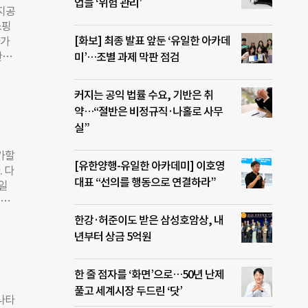
 학습
업들 ‘위험 관리’
지공
 포
쇼핑
 1만
[화보] 최종 발표 앞둔 ‘유일한 아카데
자가
화로
관람
미’…조별 과제 막판 점검
16
 롯
성했
1년
학교
커지는 공익 법률 수요, 기반은 취
을 제
에서
약…“절반은 비정규직·나홀로 사무
시작
실”
에 6
 많
가할
 중
[유한양행-유일한 아카데미] 이호영
 다
 교
대표 “선의를 행동으로 연결하라”
1일
 영
오에
등 시
.
한강·허준이도 받은 삼성호암상, 내
로 활
전망
년부터 상금 5억원
교육
로 이
.5일
 한
한 줄 점자를 ‘화면’으로…50년 난제
감축한
풀고 세계시장 두드린 ‘닷’
1일
나타
일