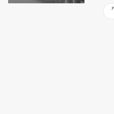
회를 통과하면
있게 됐다. 
선포 ▲위기관
계획 수립 등
의무화하는 ‘
스(LPG) 
정법률안’을 
대책을 수립해
대기관리권역 
제정안’ ▲저공
로 규정한 ‘
규정에서 강행
부 장관과 환
질 개선을 위