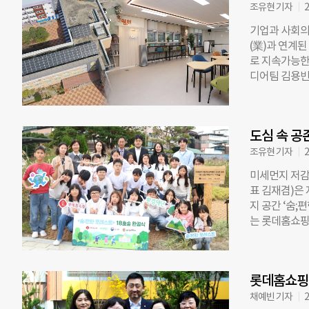
뿐 아니라 아
조유현 기자
2
을 확대해 총 
기업과 사회의
한 소규모 대
(業)과 연계
및 사물인터넷
로 지속가능한
다. 이를 통
디어팀 김용빈 
한다. 기후부
는 학교 내 유
밀 대기질 조
거 사회복지시
는 녹색환경지
영해 아이들이 
방지시설 교체와
도심 속 공
간 혁신’으로
후 대기질을 
모금회가 20
조유현 기자
2
천지역 소규모
2011년부터 
오염물질 배출량
미세먼지 저감
설 320곳에 
표 김재겸)은
팀 김용빈 과
지 공간 ‘숨;
이슈였던 ‘미
는 롯데홈쇼핑
질을 개선하고
학생 대표 24
물”이라고 기
사 공연을 관
기인 1~2차
에 위치해 있으
어샤워’와 ‘에
롯데홈쇼핑의
라는 점을 고
에는 습도 조
정했다. 약 한
채예빈 기자
2
질 관리에 주