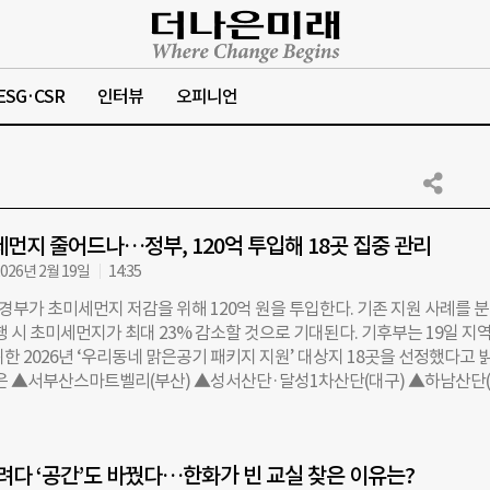
ESG·CSR
인터뷰
오피니언
세먼지 줄어드나…정부, 120억 투입해 18곳 집중 관리
026년 2월 19일
14:35
부가 초미세먼지 저감을 위해 120억 원을 투입한다. 기존 지원 사례를 
행 시 초미세먼지가 최대 23% 감소할 것으로 기대된다. 기후부는 19일 지역
한 2026년 ‘우리동네 맑은공기 패키지 지원’ 대상지 18곳을 선정했다고 
역은 ▲서부산스마트벨리(부산) ▲성서산단·달성1차산단(대구) ▲하남산단
단(대전) ▲고연공업지역(울산) ▲반월시화국가산단·청산대전산단(경기)
개별입지(강원) ▲영동군 법화리·단양군 단양로 일원(충북) ▲천안시 개
충남) ▲정읍시 개별입지(전북) ▲포남공단(경북) ▲상평산단(경남) ▲금
꾸려다 ‘공간’도 바꿨다…한화가 빈 교실 찾은 이유는?
등이다. 기존에는 오염 우심지역 5곳을 선정해 지원했지만, 올해는 오염 우