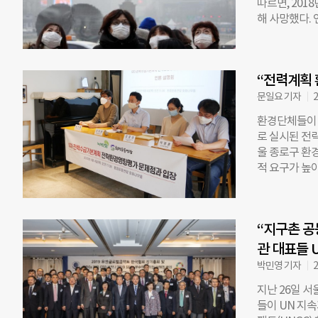
따르면, 201
권고한다. 인
해 사망했다.
상이 나타날 수
미세먼지 원인 
질로 지정했다
네 번째로 높았
황사 등 자연
도는 사망률과 비
물 처리에 따른
“전력계획 
국(38.8)이
세먼지 농도가 
문일요 기자
2
다”고 설명했다
환경단체들이 
의 격자로 나
로 실시된 전
험대 박사는 
울 종로구 환
오염물질이 있
적 요구가 높
시하고자 했다
자료들이 제대
다”고 말했다
부는 이 평가
까지 화석연료
지 정책의 기본
함께 배출되는
“지구촌 공
이나 온실가스
료 연소가 건
획(2020~2
관 대표들 U
분명하게
된 9차 전력계
박민영 기자
2
다. 현재 석탄
지난 26일 서
발전기로 전환
들이 UN 지
량은 2020년