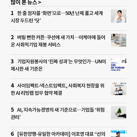
많이 본 뉴스 >
한 줄 점자를 ‘화면’으로…50년 난제 풀고 세계
시장 두드린 ‘닷’
버릴 뻔한 커튼·쿠션에 새 가치…이케아에 들어
온 사회적기업 재봉 서비스
기업자원봉사의 ‘진짜 성과’는 무엇인가…UN이
제시한 새 기준은
사이임팩트-넥스트임팩트, 사회복지 현장을 위
한 AI 리빙랩 업무 협약 체결
AI, 지속가능경영의 새 기준으로…기업들 ‘위험
관리’
[유한양행-유일한 아카데미] 이호영 대표 “선의