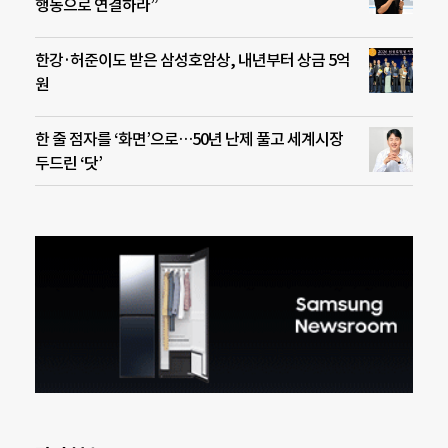
행동으로 연결하라”
한강·허준이도 받은 삼성호암상, 내년부터 상금 5억
원
한 줄 점자를 ‘화면’으로…50년 난제 풀고 세계시장
두드린 ‘닷’