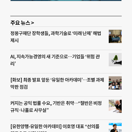
주요 뉴스 >
정몽구재단 장학생들, 과학기술로 ‘미래 난제’ 해법
제시
AI, 지속가능경영의 새 기준으로…기업들 ‘위험 관
리’
[화보] 최종 발표 앞둔 ‘유일한 아카데미’…조별 과제
막판 점검
커지는 공익 법률 수요, 기반은 취약…“절반은 비정
규직·나홀로 사무실”
[유한양행-유일한 아카데미] 이호영 대표 “선의를