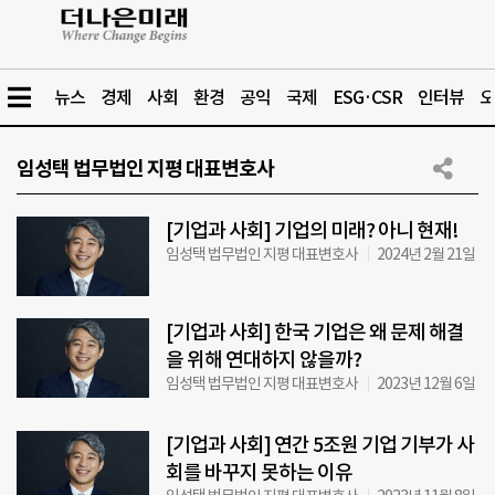
뉴스
경제
사회
환경
공익
국제
ESG·CSR
인터뷰
오
임성택 법무법인 지평 대표변호사
[기업과 사회] 기업의 미래? 아니 현재!
임성택 법무법인 지평 대표변호사
2024년 2월 21일
[기업과 사회] 한국 기업은 왜 문제 해결
을 위해 연대하지 않을까?
임성택 법무법인 지평 대표변호사
2023년 12월 6일
[기업과 사회] 연간 5조원 기업 기부가 사
회를 바꾸지 못하는 이유