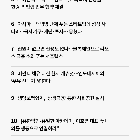
한 AI 리빙랩 업무 협약 체결
아시아ㆍ태평양 난제 푸는 스타트업에 성장 사
다리…국제기구·재단·투자사 뭉쳤다
신원이 없으면 신용도 없다…블록체인으로 라오
스 금융 소외 푸는 서울랩스
비싼 대체유 대신 현지 캐슈넛…인도네시아의
‘우유 선택지’ 넓힌다
생명보험업계, ‘상생금융’ 통한 사회공헌 실시
[유한양행-유일한 아카데미] 이호영 대표 “선
의를 행동으로 연결하라”