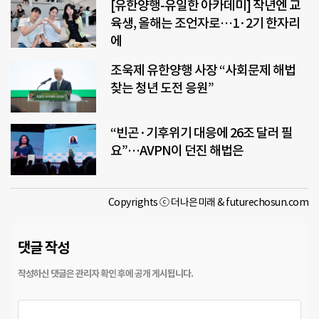
[유한양행-유일한 아카데미] 작년엔 교
육생, 올해는 조언자로…1·2기 한자리
에
조욱제 유한양행 사장 “사회문제 해법
찾는 청년 도전 응원”
“빈곤·기후위기 대응에 26조 달러 필
요”…AVPN이 던진 해법은
Copyrights ⓒ 더나은미래 & futurechosun.com
댓글 작성