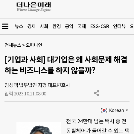
뉴스
경제
사회
환경
공익
국제
ESG·CSR
인터뷰
오
전체뉴스
>
오피니언
[기업과 사회] 대기업은 왜 사회문제 해결
하는 비즈니스를 하지 않을까?
임성택 법무법인 지평 대표변호사
입력 2023.10.11.
08:00
Korean
▼
전국 24만대 넘는 택시 중 전
동휠체어가 들어갈 수 있는 택