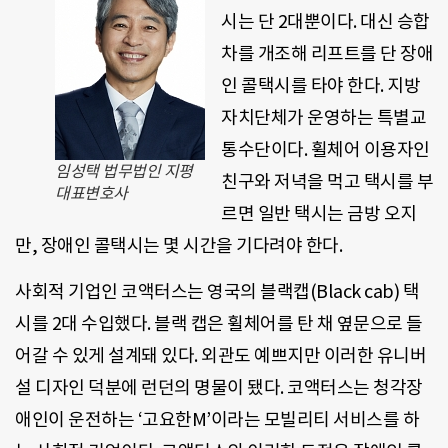
시는 단 2대뿐이다. 대신 승합
차를 개조해 리프트를 단 장애
인 콜택시를 타야 한다. 지방
자치단체가 운영하는 특별교
통수단이다. 휠체어 이용자인
임성택 법무법인 지평
친구와 저녁을 먹고 택시를 부
대표변호사
르면 일반 택시는 금방 오지
만, 장애인 콜택시는 몇 시간을 기다려야 한다.
사회적 기업인 코액터스는 영국의 블랙캡(Black cab) 택
시를 2대 수입했다. 블랙 캡은 휠체어를 탄 채 옆문으로 들
어갈 수 있게 설계돼 있다. 외관도 예쁘지만 이러한 유니버
설 디자인 덕분에 런던의 명물이 됐다. 코액터스는 청각장
애인이 운전하는 ‘고요한M’이라는 모빌리티 서비스를 하