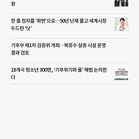
원
한 줄 점자를 ‘화면’으로…50년 난제 풀고 세계시장
두드린 ‘닷’
기후부 제1차 검증위 개최…복류수 실증 시설 운영
결과 검토
18개국 청소년 300명, ‘기후위기와 물’ 해법 논의한
다