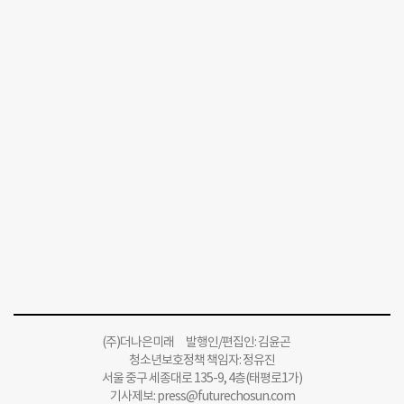
(주)더나은미래 발행인/편집인: 김윤곤
청소년보호정책 책임자: 정유진
서울 중구 세종대로 135-9, 4층(태평로1가)
기사제보:
press@futurechosun.com