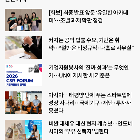
[화보] 최종 발표 앞둔 ‘유일한 아카데
미’…조별 과제 막판 점검
커지는 공익 법률 수요, 기반은 취
약…“절반은 비정규직·나홀로 사무실”
기업자원봉사의 ‘진짜 성과’는 무엇인
가…UN이 제시한 새 기준은
아시아ㆍ태평양 난제 푸는 스타트업에
성장 사다리…국제기구·재단·투자사
뭉쳤다
비싼 대체유 대신 현지 캐슈넛…인도네
시아의 ‘우유 선택지’ 넓힌다