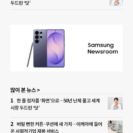
두드린 ‘닷’
많이 본 뉴스 >
한 줄 점자를 ‘화면’으로…50년 난제 풀고 세계
시장 두드린 ‘닷’
버릴 뻔한 커튼·쿠션에 새 가치…이케아에 들어
온 사회적기업 재봉 서비스