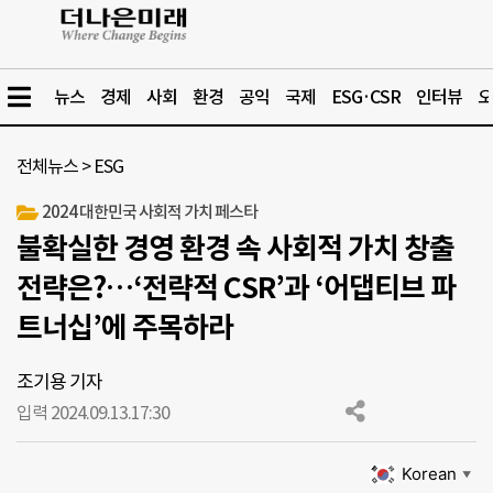
뉴스
경제
사회
환경
공익
국제
ESG·CSR
인터뷰
오
전체뉴스
>
ESG
2024 대한민국 사회적 가치 페스타
불확실한 경영 환경 속 사회적 가치 창출
전략은?…‘전략적 CSR’과 ‘어댑티브 파
트너십’에 주목하라
조기용 기자
입력 2024.09.13.
17:30
Korean
▼