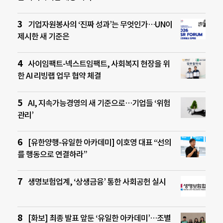
기업자원봉사의 ‘진짜 성과’는 무엇인가…UN이
제시한 새 기준은
사이임팩트-넥스트임팩트, 사회복지 현장을 위
한 AI 리빙랩 업무 협약 체결
AI, 지속가능경영의 새 기준으로…기업들 ‘위험
관리’
[유한양행-유일한 아카데미] 이호영 대표 “선의
를 행동으로 연결하라”
생명보험업계, ‘상생금융’ 통한 사회공헌 실시
[화보] 최종 발표 앞둔 ‘유일한 아카데미’…조별