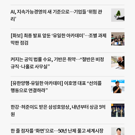
AI, 지속가능경영의 새 기준으로…기업들 ‘위험 관
리’
[화보] 최종 발표 앞둔 ‘유일한 아카데미’…조별 과제
막판 점검
커지는 공익 법률 수요, 기반은 취약…“절반은 비정
규직·나홀로 사무실”
[유한양행-유일한 아카데미] 이호영 대표 “선의를
행동으로 연결하라”
한강·허준이도 받은 삼성호암상, 내년부터 상금 5억
원
한 줄 점자를 ‘화면’으로…50년 난제 풀고 세계시장