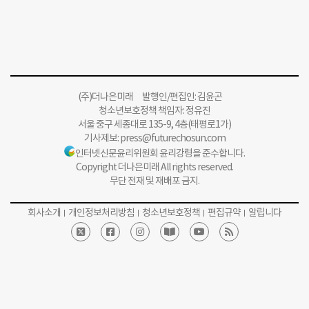
(주)더나은미래 발행인/편집인: 김윤곤
청소년보호정책 책임자: 정유진
서울 중구 세종대로 135-9, 4층(태평로1가)
기사제보:
press@futurechosun.com
인터넷신문윤리위원회 윤리강령을 준수합니다.
Copyright 더나은미래 All rights reserved.
무단 전재 및 재배포 금지.
회사소개
개인정보처리방침
청소년보호정책
편집규약
알립니다